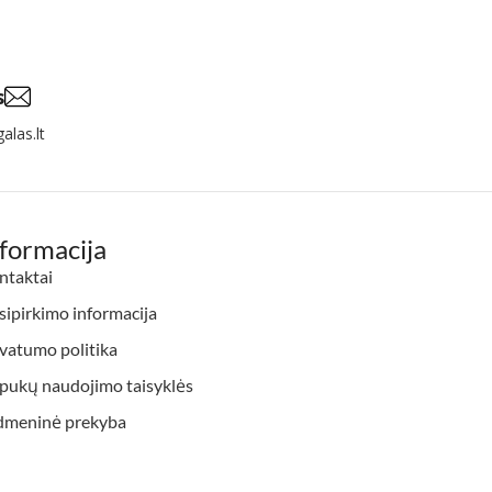
s
alas.lt
nformacija
ntaktai
ipirkimo informacija
vatumo politika
apukų naudojimo taisyklės
dmeninė prekyba