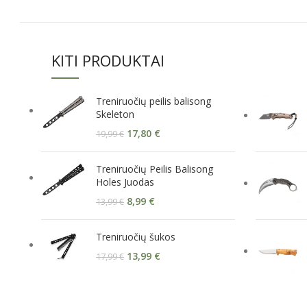
KITI PRODUKTAI
Treniruočių peilis balisong
Skeleton
17,80
€
19,99
€
Treniruočių Peilis Balisong
Holes Juodas
8,99
€
13,99
€
Treniruočių šukos
13,99
€
17,99
€