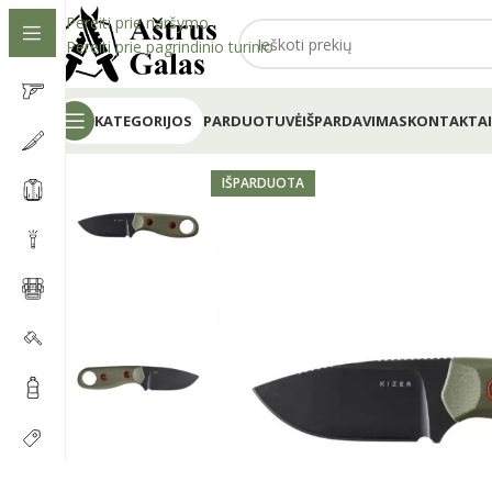
Pereiti prie naršymo
Pereiti prie pagrindinio turinio
KATEGORIJOS
PARDUOTUVĖ
IŠPARDAVIMAS
KONTAKTAI
IŠPARDUOTA