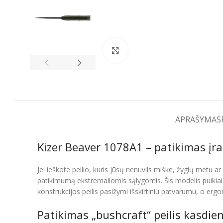
Spustelėkite, kad padidintumėt
APRAŠYMAS
Kizer Beaver 1078A1 – patikimas įr
Jei ieškote peilio, kuris jūsų nenuvils miške, žygių metu ar
patikimumą ekstremaliomis sąlygomis. Šis modelis puikiai s
konstrukcijos peilis pasižymi išskirtiniu patvarumu, o e
Patikimas „bushcraft“ peilis kasdi