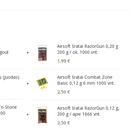
Airsoft šratai RazorGun 0,20 g
gout
200 g / ok. 1000 vnt.
1,99
€
s (juodas)
Airsoft šratai Combat Zone
Basic 0,12 g 6 mm 1000 vnt.
2,50
€
ri-Stone
Airsoft šratai RazorGun 0,12 g,
100
200 g / apie 1666 vnt.
2,50
€