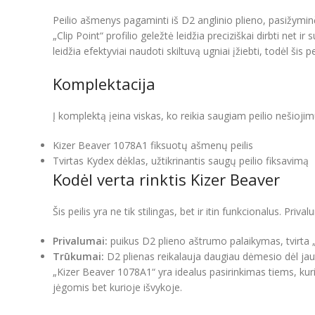
Peilio ašmenys pagaminti iš D2 anglinio plieno, pasižymi
„Clip Point“ profilio geležtė leidžia preciziškai dirbti ne
leidžia efektyviai naudoti skiltuvą ugniai įžiebti, todėl š
Komplektacija
Į komplektą įeina viskas, ko reikia saugiam peilio nešiojim
Kizer Beaver 1078A1 fiksuotų ašmenų peilis
Tvirtas Kydex dėklas, užtikrinantis saugų peilio fiksavimą
Kodėl verta rinktis Kizer Beaver
Šis peilis yra ne tik stilingas, bet ir itin funkcionalus. Pri
Privalumai:
puikus D2 plieno aštrumo palaikymas, tvirta „
Trūkumai:
D2 plienas reikalauja daugiau dėmesio dėl jautr
„Kizer Beaver 1078A1“ yra idealus pasirinkimas tiems, kurie
jėgomis bet kurioje išvykoje.