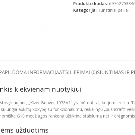
Produkto kodas:
6970270334
Kategorija:
Turistiniai peiliai
e
PAPILDOMA INFORMACIJA
ATSILIEPIMAI (0)
SIUNTIMAS IR 
ankis kiekvienam nuotykiui
 stovyklaujant, „Kizer Beaver 1078A1“ yra būtent tai, ko jums reikia. Tai
ujungia aukštą kokybę su funkcionalumu, reikalingu „bushcraft“ veiklai
rgonomiška G10 medžiagos rankena užtikrina stabilumą net ir drėgnomis
enėms užduotims