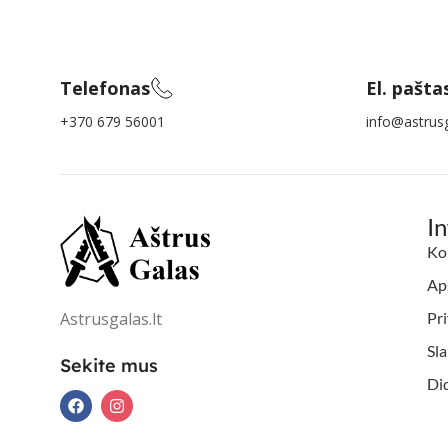
Telefonas
El. pašta
+370 679 56001
info@astrusg
I
Ko
Aps
Astrusgalas.lt
Pri
Sl
Sekite mus
Di