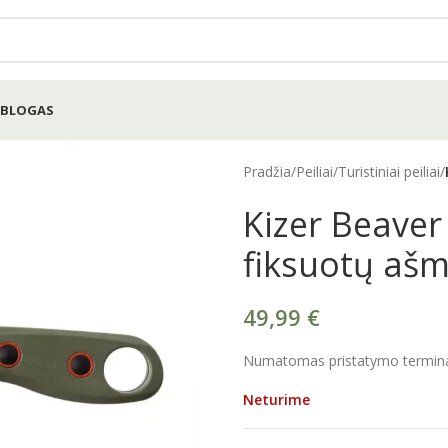
BLOGAS
Pradžia
/
Peiliai
/
Turistiniai peiliai
/
Kizer Beave
fiksuotų ašm
49,99
€
Numatomas pristatymo terminas
Neturime