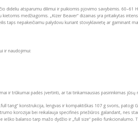
nčio dideliu atsparumu dilimui ir puikiomis pjovimo savybėmis. 60–61
t ir su kietomis medžiagomis. „Kizer Beaver“ dizainas yra pritaikytas in
is peilis taps nepakeičiamu palydovu kuriant stovyklavietę ar gaminant m
ui ir naudojimui:
valumai ir trūkumai padės įvertinti, ar tai tinkamiausias pasirinkimas jūs
full tang“ konstrukcija, lengvas ir kompaktiškas 107 g svoris, patogi 
umo korozijai bei reikalauja specifinės priežiūros galandant, nes stan
 ieško balanso tarp mažo dydžio ir „full size“ peilio funkcionalumo. Tai