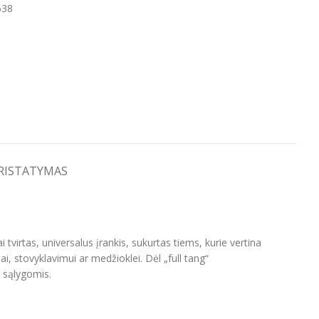
638
PRISTATYMAS
 tvirtas, universalus įrankis, sukurtas tiems, kurie vertina
, stovyklavimui ar medžioklei. Dėl „full tang“
 sąlygomis.