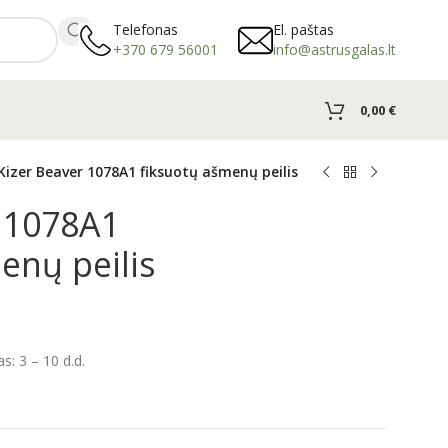
Telefonas
El. paštas
+370 679 56001
info@astrusgalas.lt
0,00
€
Kizer Beaver 1078A1 fiksuotų ašmenų peilis
r 1078A1
enų peilis
: 3 – 10 d.d.