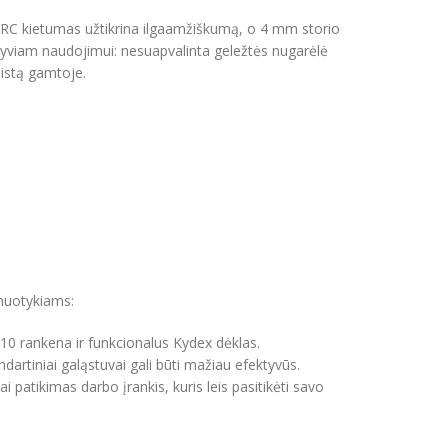
 HRC kietumas užtikrina ilgaamžiškumą, o 4 mm storio
tensyviam naudojimui: nesuapvalinta geležtės nugarėlė
aistą gamtoje.
ų nuotykiams:
G10 rankena ir funkcionalus Kydex dėklas.
dartiniai galąstuvai gali būti mažiau efektyvūs.
 patikimas darbo įrankis, kuris leis pasitikėti savo