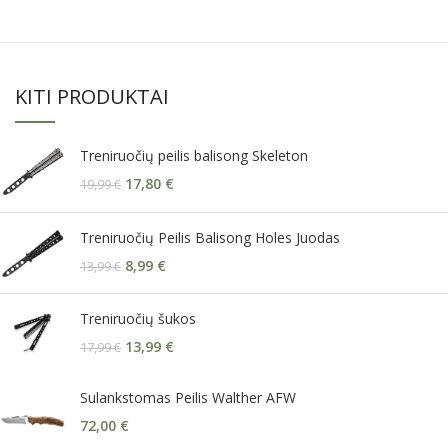
KITI PRODUKTAI
Treniruočių peilis balisong Skeleton
17,80
€
19,99
€
Treniruočių Peilis Balisong Holes Juodas
8,99
€
13,99
€
Treniruočių šukos
13,99
€
17,99
€
Sulankstomas Peilis Walther AFW
72,00
€