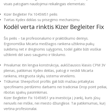
visais patogiam naudojimui reikalingais elementais:
Kizer Begleiter Fix 1045MS1 peilis
Tvirtas Kydex dėklas su prisegimo mechanizmu
Kodėl verta rinktis Kizer Begleiter Fix
Šis peilis – tai profesionalumo ir praktiškumo derinys.
Ergonomiška Micarta medžiagos rankena užtikrina puikų
sukibimą net ir drėgnomis sąlygomis, todėl galite būti visiškai
užtikrinti dėl savo saugumo ir tikslumo.
Privalumai: itin lengva konstrukcija, aukščiausios klasės CPM 3V
plienas, patikimas Kydex dėklas, patogi ir neslidi Micarta
rankena, integruota skylių sistema virvelėms.
Trūkumai: Sheepsfoot profilis gali būti mažiau pritaikytas
specifiniams perdūrimo darbams nei tradiciniai Drop point peiliai,
ribotas spalvų pasirinkimas.
Kizer Begleiter Fix 1045MS1 yra investicija į įrankį, kuris jūsų
nenuvils nei miške, nei miesto džiunglėse. Tai patikimumas, kurį
vertina profesionalai.