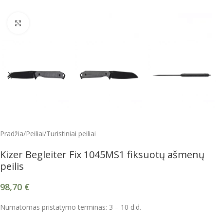
Spustelėkite, kad padidintumėte
Pradžia
/
Peiliai
/
Turistiniai peiliai
Kizer Begleiter Fix 1045MS1 fiksuotų ašmenų
peilis
98,70
€
Numatomas pristatymo terminas: 3 – 10 d.d.