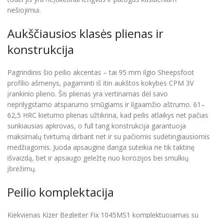
nešiojimui.
Aukščiausios klasės plienas ir
konstrukcija
Pagrindinis šio peilio akcentas – tai 95 mm ilgio Sheepsfoot
profilio ašmenys, pagaminti iš itin aukštos kokybės CPM 3V
įrankinio plieno. Šis plienas yra vertinamas dėl savo
neprilygstamo atsparumo smūgiams ir ilgaamžio aštrumo. 61–
62,5 HRC kietumo plienas užtikrina, kad peilis atlaikys net pačias
sunkiausias apkrovas, o full tang konstrukcija garantuoja
maksimalų tvirtumą dirbant net ir su pačiomis sudėtingiausiomis
medžiagomis. Juoda apsauginė danga suteikia ne tik taktinę
išvaizdą, bet ir apsaugo geležtę nuo korozijos bei smulkių
įbrėžimų.
Peilio komplektacija
Kiekvienas Kizer Begleiter Fix 1045MS1 komplektuojamas su