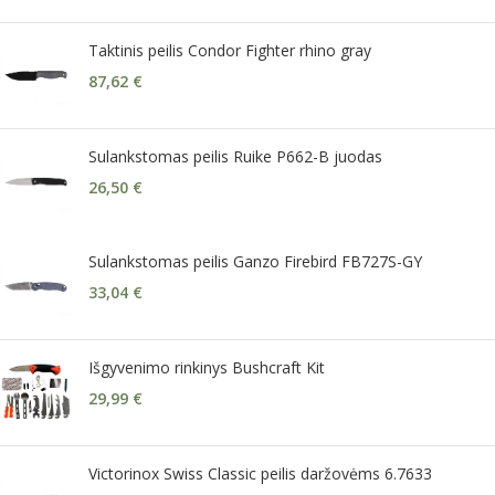
Taktinis peilis Condor Fighter rhino gray
87,62
€
Sulankstomas peilis Ruike P662-B juodas
26,50
€
Sulankstomas peilis Ganzo Firebird FB727S-GY
33,04
€
Išgyvenimo rinkinys Bushcraft Kit
29,99
€
Victorinox Swiss Classic peilis daržovėms 6.7633