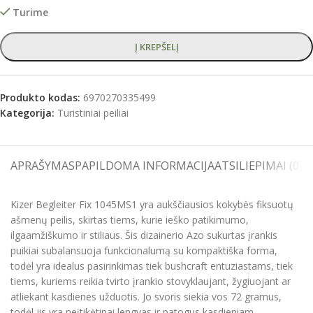
Turime
Į KREPŠELĮ
Produkto kodas:
6970270335499
Kategorija:
Turistiniai peiliai
APRAŠYMAS
PAPILDOMA INFORMACIJA
ATSILIEPIMAI (0)
S
Kizer Begleiter Fix 1045MS1 yra aukščiausios kokybės fiksuotų
ašmenų peilis, skirtas tiems, kurie ieško patikimumo,
ilgaamžiškumo ir stiliaus. Šis dizainerio Azo sukurtas įrankis
puikiai subalansuoja funkcionalumą su kompaktiška forma,
todėl yra idealus pasirinkimas tiek bushcraft entuziastams, tiek
tiems, kuriems reikia tvirto įrankio stovyklaujant, žygiuojant ar
atliekant kasdienes užduotis. Jo svoris siekia vos 72 gramus,
todėl jis yra neįtikėtinai lengvas ir patogus kasdieniam