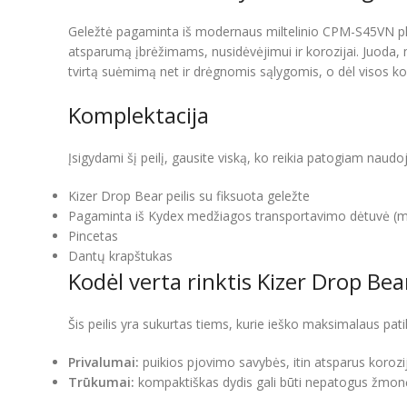
Geležtė pagaminta iš modernaus miltelinio CPM-S45VN pli
atsparumą įbrėžimams, nusidėvėjimui ir korozijai. Juoda, ma
tvirtą suėmimą net ir drėgnomis sąlygomis, o dėl visos kon
Komplektacija
Įsigydami šį peilį, gausite viską, ko reikia patogiam naudoj
Kizer Drop Bear peilis su fiksuota geležte
Pagaminta iš Kydex medžiagos transportavimo dėtuvė (m
Pincetas
Dantų krapštukas
Kodėl verta rinktis Kizer Drop Bea
Šis peilis yra sukurtas tiems, kurie ieško maksimalaus pat
Privalumai:
puikios pjovimo savybės, itin atsparus korozi
Trūkumai:
kompaktiškas dydis gali būti nepatogus žmonėms