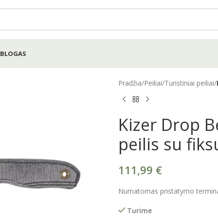
BLOGAS
Pradžia
/
Peiliai
/
Turistiniai peiliai
/
Kizer Drop 
peilis su fik
111,99
€
Numatomas pristatymo terminas
Turime