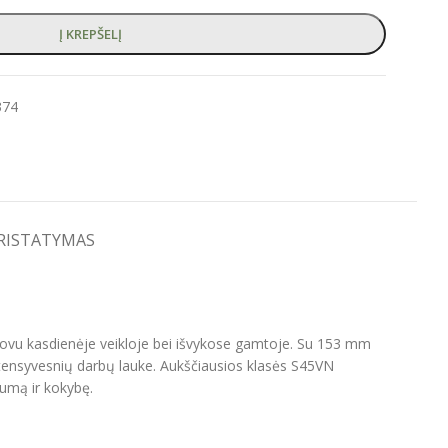
Į KREPŠELĮ
374
PRISTATYMAS
ydovu kasdienėje veikloje bei išvykose gamtoje. Su 153 mm
 intensyvesnių darbų lauke. Aukščiausios klasės S45VN
imumą ir kokybę.