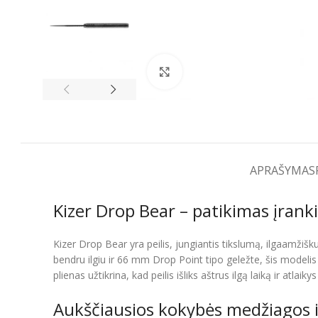
Spustelėkite, kad padidintumėt
APRAŠYMAS
Kizer Drop Bear – patikimas įranki
Kizer Drop Bear yra peilis, jungiantis tikslumą, ilgaamž
bendru ilgiu ir 66 mm Drop Point tipo geležte, šis modelis
plienas užtikrina, kad peilis išliks aštrus ilgą laiką ir atl
Aukščiausios kokybės medžiagos i