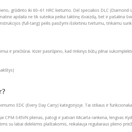
eno, grūdinto iki 60–61 HRC kietumo. Dėl specialios DLC (Diamond-L
tinė apdaila ne tik suteikia peiliui taktinę išvaizdą, bet ir pašalina 
strukcijos (full-tang) peilis pasižymi išskirtiniu tvirtumu, tinkamu 
imui ir priežiūrai. Kizer pasirūpino, kad rinkinys būtų pilnai sukomplek
akštys)
r?
ikimumo EDC (Every Day Carry) kategorijoje. Tai stiliaus ir funkcional
jai CPM-S45VN plienas, patogi ir patvari Micarta rankena, lengvas Kyd
 su labai didelėmis plaštakomis, reikalauja reguliaraus plieno priežiū