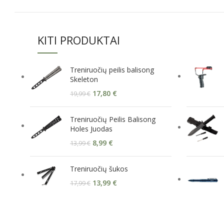
KITI PRODUKTAI
Treniruočių peilis balisong
Skeleton
17,80
€
19,99
€
Treniruočių Peilis Balisong
Holes Juodas
8,99
€
13,99
€
Treniruočių šukos
13,99
€
17,99
€