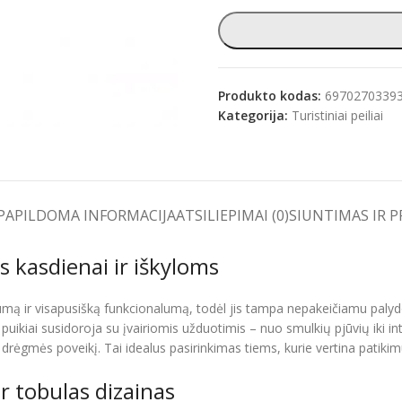
e
Produkto kodas:
6970270339
Kategorija:
Turistiniai peiliai
PAPILDOMA INFORMACIJA
ATSILIEPIMAI (0)
SIUNTIMAS IR 
s kasdienai ir iškyloms
iškumą ir visapusišką funkcionalumą, todėl jis tampa nepakeičiamu pal
 puikiai susidoroja su įvairiomis užduotimis – nuo smulkių pjūvių iki
aikys drėgmės poveikį. Tai idealus pasirinkimas tiems, kurie vertina patik
r tobulas dizainas