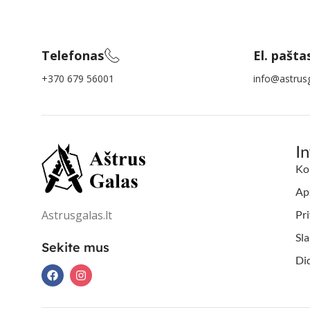
Telefonas
El. pašta
+370 679 56001
info@astrusg
I
Ko
Aps
Astrusgalas.lt
Pri
Sl
Sekite mus
Di