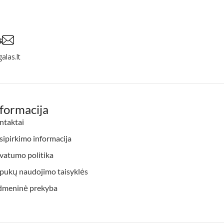
s
alas.lt
nformacija
ntaktai
ipirkimo informacija
vatumo politika
apukų naudojimo taisyklės
dmeninė prekyba