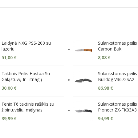
Laidynė NXG PSS-200 su
Sulankstomas peilis
lazeriu
Carbon Buk
51,00
€
8,08
€
Taktinis Peilis Hastaa Su
Sulankstomas peilis 
Galąstuvų Ir Titnagų
Bulldog V3672SA2
30,00
€
86,98
€
Fenix T6 taktinis rašiklis su
Sulankstomas peilis
žibintuvėliu, mėlynas
Pioneer ZX-FK03A3
39,99
€
94,99
€