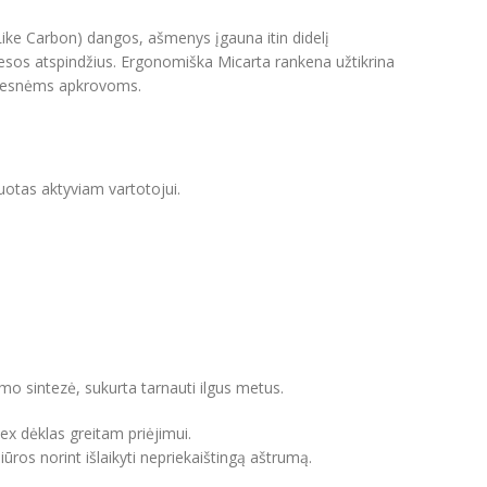
ike Carbon) dangos, ašmenys įgauna itin didelį
šviesos atspindžius. Ergonomiška Micarta rankena užtikrina
sunkesnėms apkrovoms.
tuotas aktyviam vartotojui.
umo sintezė, sukurta tarnauti ilgus metus.
ex dėklas greitam priėjimui.
ros norint išlaikyti nepriekaištingą aštrumą.