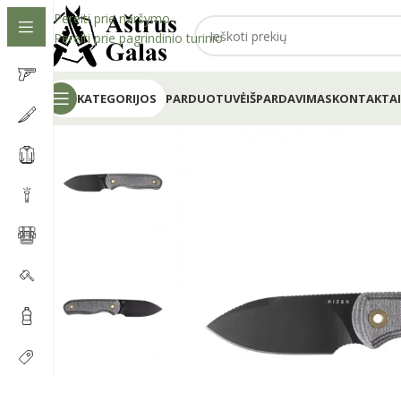
Pereiti prie naršymo
Pereiti prie pagrindinio turinio
KATEGORIJOS
PARDUOTUVĖ
IŠPARDAVIMAS
KONTAKTAI