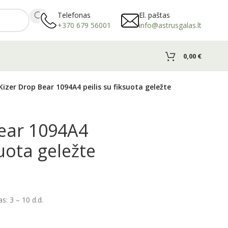
Telefonas
El. paštas
+370 679 56001
info@astrusgalas.lt
0,00
€
Kizer Drop Bear 1094A4 peilis su fiksuota geležte
Bear 1094A4
suota geležte
: 3 – 10 d.d.