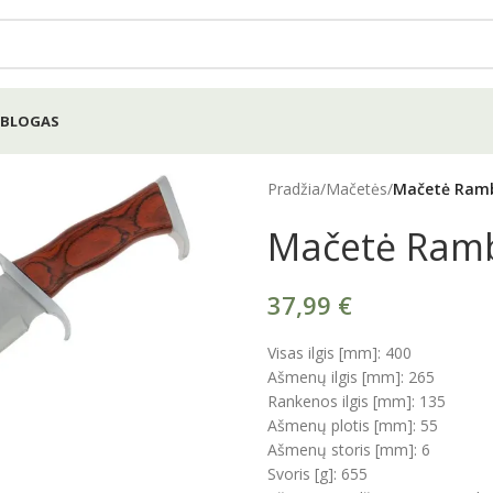
BLOGAS
Pradžia
/
Mačetės
/
Mačetė Ram
Mačetė Ram
37,99
€
Visas ilgis [mm]: 400
Ašmenų ilgis [mm]: 265
Rankenos ilgis [mm]: 135
Ašmenų plotis [mm]: 55
Ašmenų storis [mm]: 6
Svoris [g]: 655