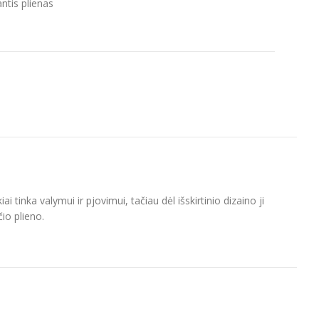
tis plienas
ai tinka valymui ir pjovimui, tačiau dėl išskirtinio dizaino ji
io plieno.