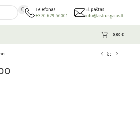
Telefonas
El. paštas
+370 679 56001
info@astrusgalas.lt
0,00
€
bo
bo