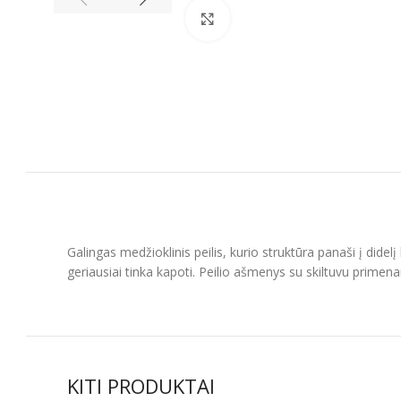
Spustelėkite, kad padidintumėt
Galingas medžioklinis peilis, kurio struktūra panaši į didelį 
geriausiai tinka kapoti. Peilio ašmenys su skiltuvu primen
KITI PRODUKTAI