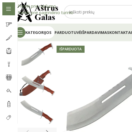
Pereiti prie naršymo
Pereiti prie pagrindinio turinio
KATEGORIJOS
PARDUOTUVĖ
IŠPARDAVIMAS
KONTAKTAI
IŠPARDUOTA