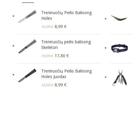
Treniruočių Peilis Balisong
Holes
8,99
€
13,99
€
Treniruočių peilis balisong
Skeleton
17,80
€
19,99
€
Treniruočių Peilis Balisong
Holes Juodas
8,99
€
13,99
€