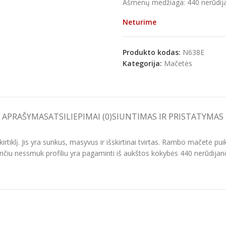
Ašmenų medžiaga: 440 nerūdijan
e
Neturime
Produkto kodas:
N638E
Kategorija:
Mačetės
APRAŠYMAS
ATSILIEPIMAI (0)
SIUNTIMAS IR PRISTATYMAS
kirtiklį. Jis yra sunkus, masyvus ir išskirtinai tvirtas. Rambo mačetė puiki
ančiu nessmuk profiliu yra pagaminti iš aukštos kokybės 440 nerūdijanč