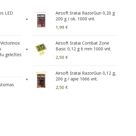
vos LED
Airsoft šratai RazorGun 0,20 g
200 g / ok. 1000 vnt.
1,99
€
Victorinox
Airsoft šratai Combat Zone
k
Basic 0,12 g 6 mm 1000 vnt.
tu geležtės
2,50
€
Airsoft šratai RazorGun 0,12 g,
200 g / apie 1666 vnt.
kstomas
2,50
€