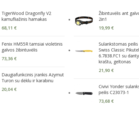
TigerWood Dragonfly V2
Žibintuvėlis ant gal
kamufliažinis hamakas
2in1
68,11
€
19,99
€
Fenix HM55R tamsiai violetinis
Sulankstomas peilis 
galvos žibintuvėlis
Swiss Classic Pikute
6.7838.FC1 su danty
73,36
€
kraštu, geltonas
21,90
€
Daugiafunkcinis įrankis Azymut
Turon su dėklu ir karabinu
Civivi Yonder sulan
20,04
€
peilis C23073-1
73,68
€