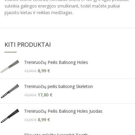
suteikia galingos energijos smulkinant, todėl mačetė puikiai
pjausto kietas ir reiklias medžiagas.
KITI PRODUKTAI
Treniruočių Peilis Balisong Holes
8,99
€
13,99
€
Treniruočių peilis balisong Skeleton
17,80
€
19,99
€
Treniruočių Peilis Balisong Holes Juodas
8,99
€
13,99
€