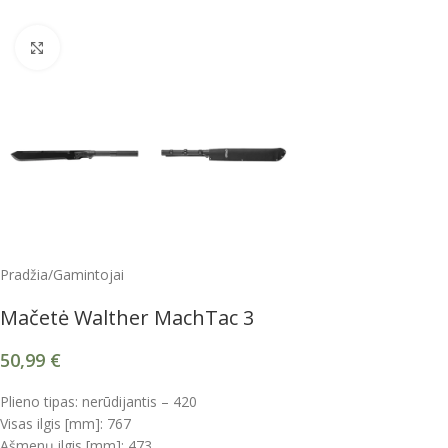
Spustelėkite, kad padidintumėte
Pradžia
/
Gamintojai
Mačetė Walther MachTac 3
50,99
€
Plieno tipas: nerūdijantis – 420
Visas ilgis [mm]: 767
Ašmenų ilgis [mm]: 473