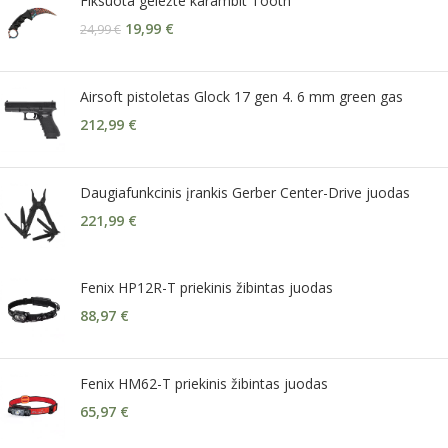
Fiksuota geležte karambit Tooth
19,99
€
24,99
€
Airsoft pistoletas Glock 17 gen 4. 6 mm green gas
212,99
€
Daugiafunkcinis įrankis Gerber Center-Drive juodas
221,99
€
Fenix HP12R-T priekinis žibintas juodas
88,97
€
Fenix HM62-T priekinis žibintas juodas
65,97
€