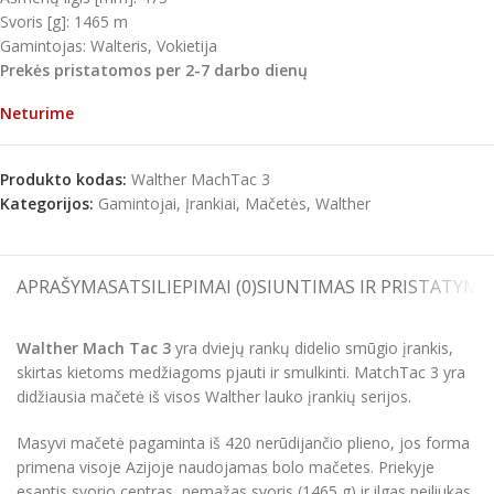
Svoris [g]: 1465 m
Gamintojas: Walteris, Vokietija
Prekės pristatomos per 2-7 darbo dienų
Neturime
Produkto kodas:
Walther MachTac 3
Kategorijos:
Gamintojai
,
Įrankiai
,
Mačetės
,
Walther
APRAŠYMAS
ATSILIEPIMAI (0)
SIUNTIMAS IR PRISTATYMA
Walther Mach Tac 3
yra dviejų rankų didelio smūgio įrankis,
skirtas kietoms medžiagoms pjauti ir smulkinti. MatchTac 3 yra
didžiausia mačetė iš visos Walther lauko įrankių serijos.
Masyvi mačetė pagaminta iš 420 nerūdijančio plieno, jos forma
primena visoje Azijoje naudojamas bolo mačetes. Priekyje
esantis svorio centras, nemažas svoris (1465 g) ir ilgas peiliukas