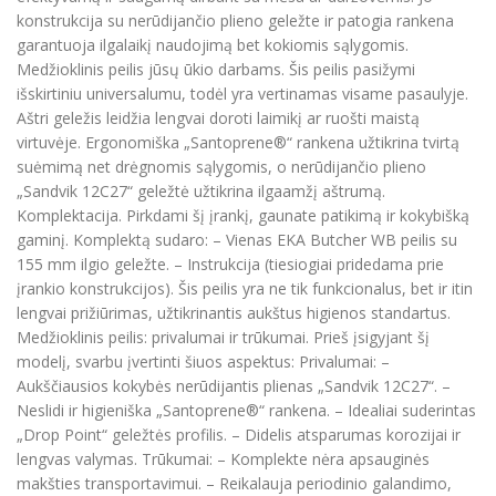
konstrukcija su nerūdijančio plieno geležte ir patogia rankena
garantuoja ilgalaikį naudojimą bet kokiomis sąlygomis.
Medžioklinis peilis jūsų ūkio darbams. Šis peilis pasižymi
išskirtiniu universalumu, todėl yra vertinamas visame pasaulyje.
Aštri geležis leidžia lengvai doroti laimikį ar ruošti maistą
virtuvėje. Ergonomiška „Santoprene®“ rankena užtikrina tvirtą
suėmimą net drėgnomis sąlygomis, o nerūdijančio plieno
„Sandvik 12C27“ geležtė užtikrina ilgaamžį aštrumą.
Komplektacija. Pirkdami šį įrankį, gaunate patikimą ir kokybišką
gaminį. Komplektą sudaro: – Vienas EKA Butcher WB peilis su
155 mm ilgio geležte. – Instrukcija (tiesiogiai pridedama prie
įrankio konstrukcijos). Šis peilis yra ne tik funkcionalus, bet ir itin
lengvai prižiūrimas, užtikrinantis aukštus higienos standartus.
Medžioklinis peilis: privalumai ir trūkumai. Prieš įsigyjant šį
modelį, svarbu įvertinti šiuos aspektus: Privalumai: –
Aukščiausios kokybės nerūdijantis plienas „Sandvik 12C27“. –
Neslidi ir higieniška „Santoprene®“ rankena. – Idealiai suderintas
„Drop Point“ geležtės profilis. – Didelis atsparumas korozijai ir
lengvas valymas. Trūkumai: – Komplekte nėra apsauginės
makšties transportavimui. – Reikalauja periodinio galandimo,