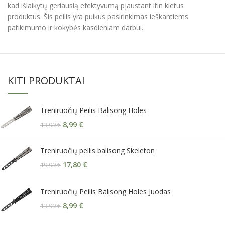
kad išlaikytų geriausią efektyvumą pjaustant itin kietus
produktus. Šis peilis yra puikus pasirinkimas ieškantiems
patikimumo ir kokybės kasdieniam darbui.
KITI PRODUKTAI
Treniruočių Peilis Balisong Holes
8,99
€
13,99
€
Treniruočių peilis balisong Skeleton
17,80
€
19,99
€
Treniruočių Peilis Balisong Holes Juodas
8,99
€
13,99
€