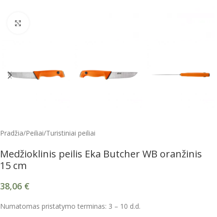
Spustelėkite, kad padidintumėte
Pradžia
/
Peiliai
/
Turistiniai peiliai
Medžioklinis peilis Eka Butcher WB oranžinis
15 cm
38,06
€
Numatomas pristatymo terminas: 3 – 10 d.d.