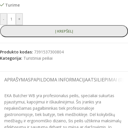
Turime
-
+
Į KREPŠELĮ
Produkto kodas:
7391537300804
Kategorija:
Turistiniai peiliai
APRAŠYMAS
PAPILDOMA INFORMACIJA
ATSILIEPIMAI (0)
S
EKA Butcher WB yra profesionalus peilis, specialiai sukurtas
pjaustymui, kapojimui ir iškaulinėjimui. Šis įrankis yra
nepakeičiamas pagalbininkas tiek profesionalioje
gastronomijoje, tiek buityje, tiek medžioklėje. Dėl kokybiškų
medžiagų ir ergonomiško dizaino, šis peilis užtikrina maksimalų
efektyvumą ir saugumą dirbant su mėsa ar daržovėmis. Jo