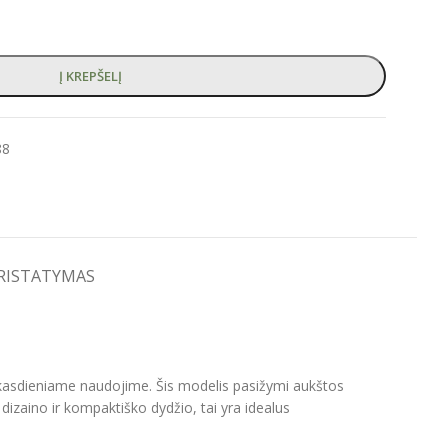
Į KREPŠELĮ
88
PRISTATYMAS
 kasdieniame naudojime. Šis modelis pasižymi aukštos
dizaino ir kompaktiško dydžio, tai yra idealus