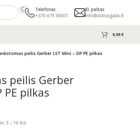
Telefonas
El. paštas
+370 679 56001
info@astrusgalas.lt
0,00
€
ankstomas peilis Gerber LST Mini – DP PE pilkas
 peilis Gerber
P PE pilkas
: 3 – 10 d.d.