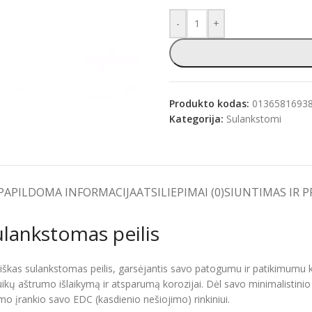
-
+
e
Produkto kodas:
0136581693
Kategorija:
Sulankstomi
PAPILDOMA INFORMACIJA
ATSILIEPIMAI (0)
SIUNTIMAS IR 
ulankstomas peilis
tiškas sulankstomas peilis, garsėjantis savo patogumu ir patikimumu
uikų aštrumo išlaikymą ir atsparumą korozijai. Dėl savo minimalistinio 
mo įrankio savo EDC (kasdienio nešiojimo) rinkiniui.