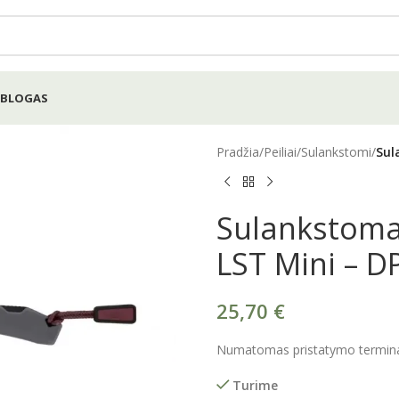
BLOGAS
Pradžia
/
Peiliai
/
Sulankstomi
/
Sul
Sulankstomas
LST Mini – D
25,70
€
Numatomas pristatymo terminas
Turime