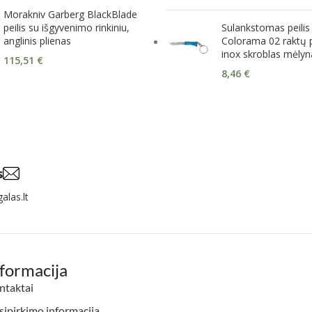
Morakniv Garberg BlackBlade
peilis su išgyvenimo rinkiniu,
Sulankstomas peilis
anglinis plienas
Colorama 02 raktų 
inox skroblas mėlyn
115,51
€
8,46
€
s
alas.lt
nformacija
ntaktai
ipirkimo informacija