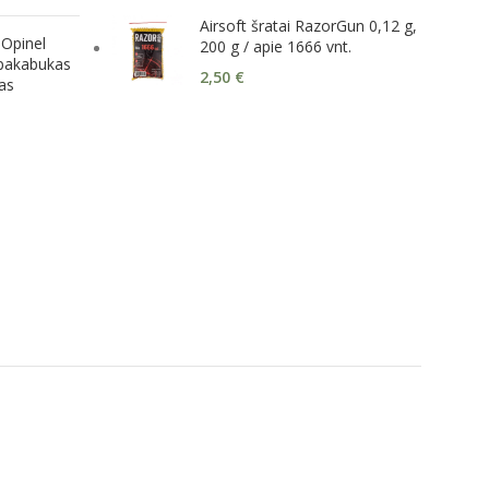
Airsoft šratai RazorGun 0,12 g,
 Opinel
200 g / apie 1666 vnt.
pakabukas
2,50
€
as