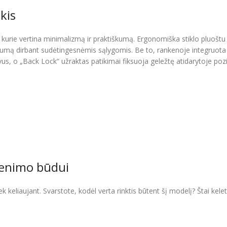
kis
us, kurie vertina minimalizmą ir praktiškumą. Ergonomiška stiklo pluošt
mą dirbant sudėtingesnėmis sąlygomis. Be to, rankenoje integruota skylu
yvus, o „Back Lock“ užraktas patikimai fiksuoja geležtę atidarytoje po
venimo būdui
ek keliaujant. Svarstote, kodėl verta rinktis būtent šį modelį? Štai kel