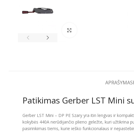
Spustelėkite, kad padidintumėt
APRAŠYMAS
Patikimas Gerber LST Mini s
Gerber LST Mini – DP PE Szary yra itin lengvas ir kompak
kokybės 440A nerūdijančio plieno geležte, kuri užtikrina p
pasirinkimas tiems, kurie ieško funkcionalaus ir nepastebi