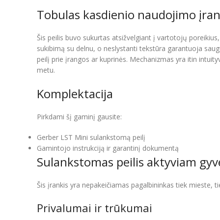
Tobulas kasdienio naudojimo įran
Šis peilis buvo sukurtas atsižvelgiant į vartotojų poreiki
sukibimą su delnu, o neslystanti tekstūra garantuoja saugu
peilį prie įrangos ar kuprinės. Mechanizmas yra itin intuit
metu.
Komplektacija
Pirkdami šį gaminį gausite:
Gerber LST Mini sulankstomą peilį
Gamintojo instrukciją ir garantinį dokumentą
Sulankstomas peilis aktyviam gy
Šis įrankis yra nepakeičiamas pagalbininkas tiek mieste, ti
Privalumai ir trūkumai