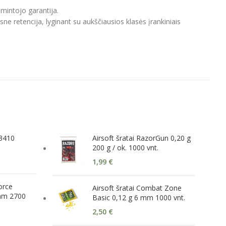
mintojo garantija.
 retencija, lyginant su aukščiausios klasės įrankiniais
 3410
Airsoft šratai RazorGun 0,20 g
200 g / ok. 1000 vnt.
1,99
€
Force
Airsoft šratai Combat Zone
mm 2700
Basic 0,12 g 6 mm 1000 vnt.
2,50
€