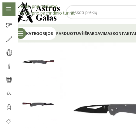
Pereiti prie naršymo
Pereiti prie pagrindinio turinio
KATEGORIJOS
PARDUOTUVĖ
IŠPARDAVIMAS
KONTAKTAI