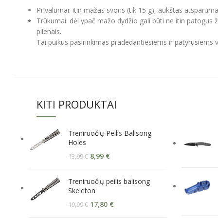
Privalumai: itin mažas svoris (tik 15 g), aukštas atspar
Trūkumai: dėl ypač mažo dydžio gali būti ne itin patogus 
plienais.
Tai puikus pasirinkimas pradedantiesiems ir patyrusiems 
KITI PRODUKTAI
Treniruočių Peilis Balisong
Holes
8,99
€
13,99
€
Treniruočių peilis balisong
Skeleton
17,80
€
19,99
€