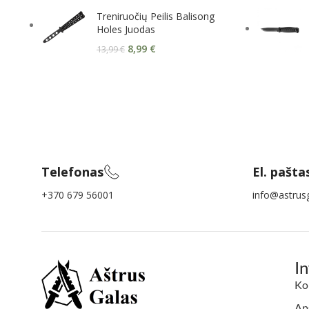
Treniruočių Peilis Balisong
Holes Juodas
8,99
€
13,99
€
Telefonas
El. pašta
+370 679 56001
info@astrusg
I
Ko
Aps