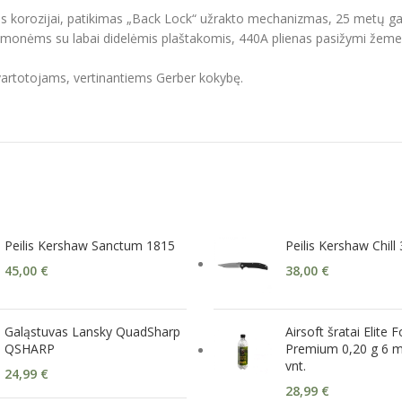
umas korozijai, patikimas „Back Lock“ užrakto mechanizmas, 25 metų ga
žmonėms su labai didelėmis plaštakomis, 440A plienas pasižymi žemesne
vartotojams, vertinantiems Gerber kokybę.
Peilis Kershaw Sanctum 1815
Peilis Kershaw Chill
45,00
€
38,00
€
Galąstuvas Lansky QuadSharp
Airsoft šratai Elite 
QSHARP
Premium 0,20 g 6 
vnt.
24,99
€
28,99
€