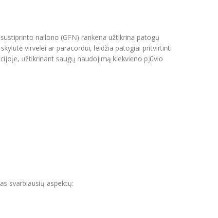
u sustiprinto nailono (GFN) rankena užtikrina patogų
tė virvelei ar paracordui, leidžia patogiai pritvirtinti
zicijoje, užtikrinant saugų naudojimą kiekvieno pjūvio
etas svarbiausių aspektų: