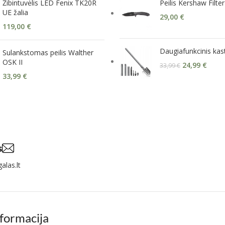
Žibintuvėlis LED Fenix TK20R
Peilis Kershaw Filt
UE žalia
29,00
€
119,00
€
Daugiafunkcinis kas
Sulankstomas peilis Walther
OSK II
24,99
€
33,99
€
33,99
€
s
alas.lt
nformacija