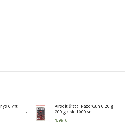
inys 6 vnt
Airsoft šratai RazorGun 0,20 g
200 g / ok. 1000 vnt.
1,99
€