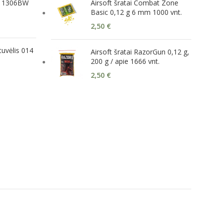
er 1306BW
Airsoft šratai Combat Zone
Basic 0,12 g 6 mm 1000 vnt.
2,50
€
tuvėlis 014
Airsoft šratai RazorGun 0,12 g,
200 g / apie 1666 vnt.
2,50
€