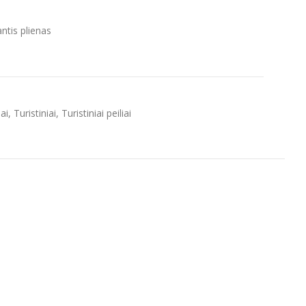
tis plienas
iai
,
Turistiniai
,
Turistiniai peiliai