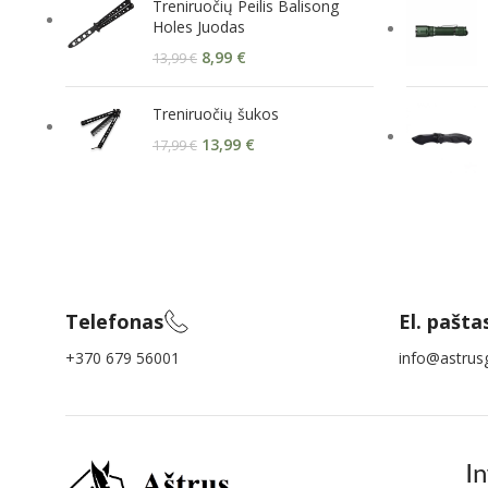
Treniruočių Peilis Balisong
Holes Juodas
8,99
€
13,99
€
Treniruočių šukos
13,99
€
17,99
€
Telefonas
El. pašta
+370 679 56001
info@astrusg
I