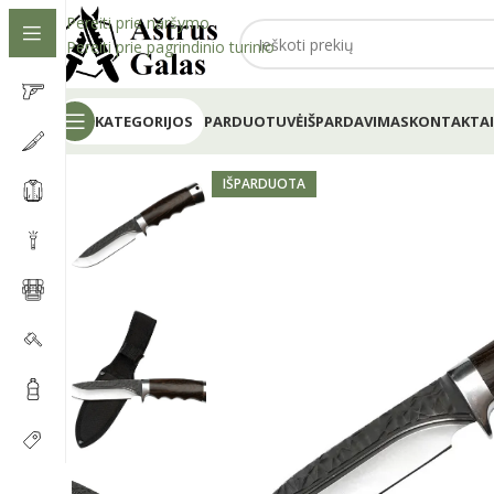
Pereiti prie naršymo
Pereiti prie pagrindinio turinio
KATEGORIJOS
PARDUOTUVĖ
IŠPARDAVIMAS
KONTAKTAI
IŠPARDUOTA