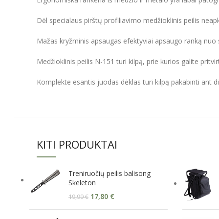
Dėl specialaus pirštų profiliavimo medžioklinis peilis neap
Mažas kryžminis apsaugas efektyviai apsaugo ranką nuo s
Medžioklinis peilis N-151 turi kilpą, prie kurios galite pritvirt
Komplekte esantis juodas dėklas turi kilpą pakabinti ant di
KITI PRODUKTAI
Treniruočių peilis balisong
Skeleton
17,80
€
19,99
€