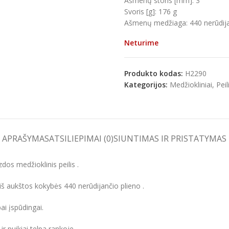
Ašmenų storis [mm]: 3
Svoris [g]: 176 g
Ašmenų medžiaga: 440 nerūdijan
Neturime
e
Produkto kodas:
H2290
Kategorijos:
Medžiokliniai
,
Peil
APRAŠYMAS
ATSILIEPIMAI (0)
SIUNTIMAS IR PRISTATYMAS
izdos medžioklinis peilis .
 iš aukštos kokybės 440 nerūdijančio plieno .
ai įspūdingai.
r puikiai telpa rankoje.