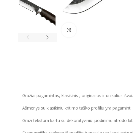
Spustelėkite, kad padidintumėt
Gražiai pagamintas, klasikinis , originalios ir unikalios išva
Ašmenys su klasikiniu kritimo taško profiliu yra pagaminti
Graži tekstūra kartu su dekoratyviniu juodinimu atrodo lab
Ergonomiška rankena iš medžio ir metalo yra labai patogi i