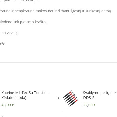
krauna ir neapkrauna rankos net ir dirbant ilgesnį ir sunkesnį darbą.
lydimo link pjovimo krašto.
inti virvelę.
ržo.
Kuprinė Mil-Tec Su Turistine
Svaidymo peilių rink
Kėdute (juoda)
DDS-2
43,99
€
22,00
€