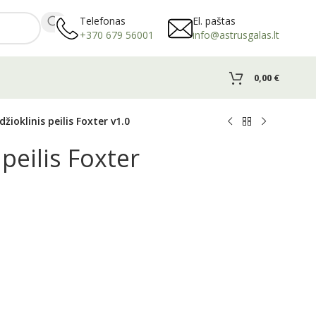
Telefonas
El. paštas
+370 679 56001
info@astrusgalas.lt
0,00
€
žioklinis peilis Foxter v1.0
peilis Foxter