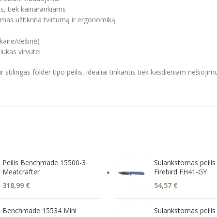
s, tiek kairiarankiams
mas užtikrina tvirtumą ir ergonomiką
(kairė/dešinė)
iukas virvutei
ilingas folder tipo peilis, idealiai tinkantis tiek kasdieniam nešiojim
Peilis Benchmade 15500-3
Sulankstomas peili
Meatcrafter
Firebird FH41-GY
318,99
€
54,57
€
Benchmade 15534 Mini
Sulankstomas peilis