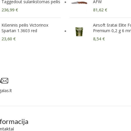
Taggedout sulankstomas peilis
AFW
236,99
€
81,62
€
Kišeninis peilis Victorinox
Airsoft šratai Elite 
Spartan 1.3603 red
Premium 0,2 g 6 mm
23,60
€
8,54
€
s
alas.lt
nformacija
ntaktai