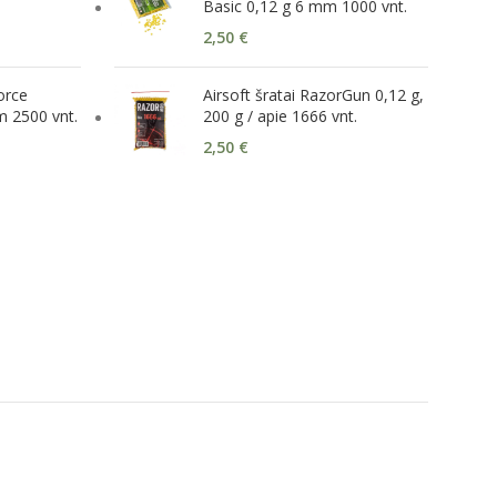
Basic 0,12 g 6 mm 1000 vnt.
2,50
€
Force
Airsoft šratai RazorGun 0,12 g,
 2500 vnt.
200 g / apie 1666 vnt.
2,50
€