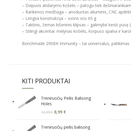
– Dvipusis atidarymo košelis – patogu tiek dešiniarankiam
– Rankenos medžiaga – anoduotas aliuminis, CNC apdirbi
– Lengva konstrukcija – svoris vos 65 g
– Taktinis, žemas kišeninis klipsas – galimybė keisti pusę 
– Stilingi akcentai: mėlynas košelis, korpuso spalva ir karol
Benchmade 290BK Immunity – tai universalus, patikimas ir st
KITI PRODUKTAI
Treniruočių Peilis Balisong
Holes
8,99
€
13,99
€
Treniruočių peilis balisong