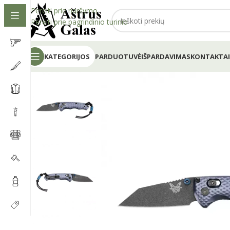
Pereiti prie naršymo
Pereiti prie pagrindinio turinio
KATEGORIJOS
PARDUOTUVĖ
IŠPARDAVIMAS
KONTAKTAI