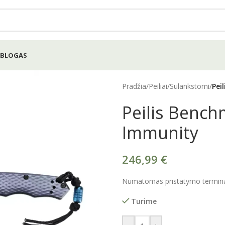
BLOGAS
Pradžia
/
Peiliai
/
Sulankstomi
/
Pei
Peilis Benc
Immunity
246,99
€
Numatomas pristatymo terminas
Turime