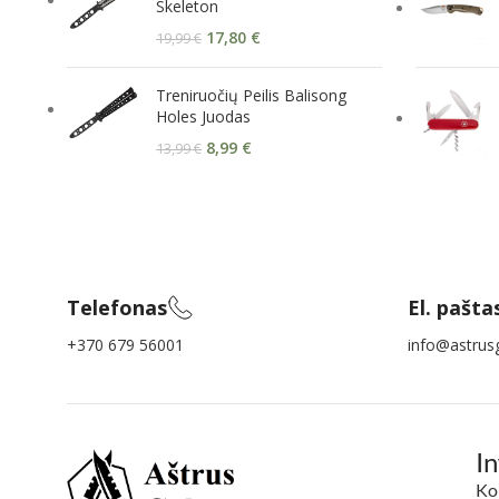
Skeleton
17,80
€
19,99
€
Treniruočių Peilis Balisong
Holes Juodas
8,99
€
13,99
€
Telefonas
El. pašta
+370 679 56001
info@astrusg
I
Ko