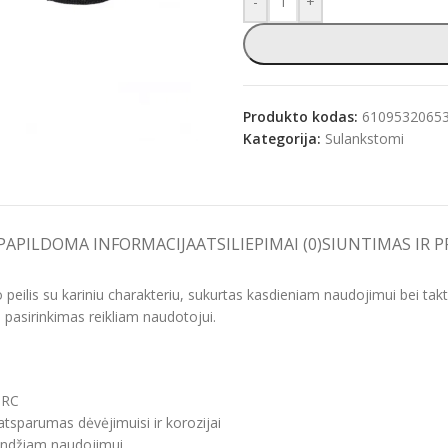
-
+
e
Produkto kodas:
6109532065
Kategorija:
Sulankstomi
PAPILDOMA INFORMACIJA
ATSILIEPIMAI (0)
SIUNTIMAS IR 
is su kariniu charakteriu, sukurtas kasdieniam naudojimui bei taktine
s pasirinkimas reikliam naudotojui.
HRC
atsparumas dėvėjimuisi ir korozijai
landžiam naudojimui