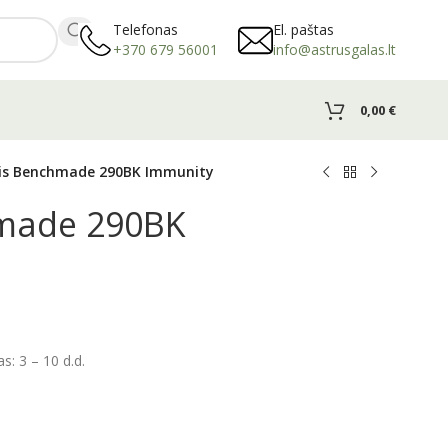
Telefonas
El. paštas
+370 679 56001
info@astrusgalas.lt
0,00
€
lis Benchmade 290BK Immunity
hmade 290BK
: 3 – 10 d.d.