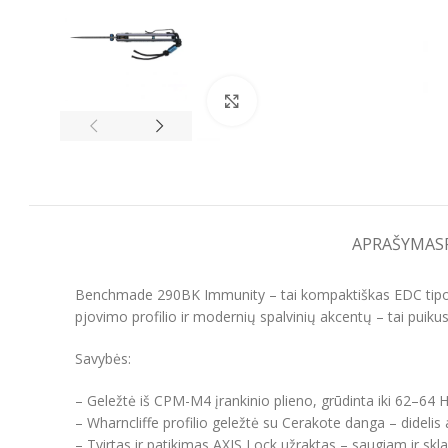
Spustelėkite, kad padidintumėt
APRAŠYMAS
Benchmade 290BK Immunity – tai kompaktiškas EDC tipo peil
pjovimo profilio ir modernių spalvinių akcentų – tai puiku
Savybės:
– Geležtė iš CPM-M4 įrankinio plieno, grūdinta iki 62–64 
– Wharncliffe profilio geležtė su Cerakote danga – didelis 
– Tvirtas ir patikimas AXIS Lock užraktas – saugiam ir sk