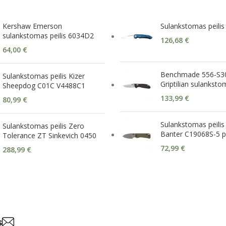
Kershaw Emerson
Sulankstomas peilis 
sulankstomas peilis 6034D2
126,68
€
64,00
€
Benchmade 556-S30
Sulankstomas peilis Kizer
Griptilian sulanksto
Sheepdog C01C V4488C1
133,99
€
80,99
€
Sulankstomas peilis 
Sulankstomas peilis Zero
Banter C19068S-5 p
Tolerance ZT Sinkevich 0450
72,99
€
288,99
€
s