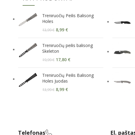
Treniruočių Peilis Balisong
Holes
8,99
€
13,99
€
Treniruočių peilis balisong
Skeleton
17,80
€
19,99
€
Treniruočių Peilis Balisong
Holes Juodas
8,99
€
13,99
€
Telefonas
El. pašta