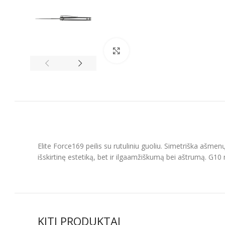
Spustelėkite, kad padidintumėt
Elite Force169 peilis su rutuliniu guoliu. Simetriška ašmenų
išskirtinę estetiką, bet ir ilgaamžiškumą bei aštrumą. G
KITI PRODUKTAI