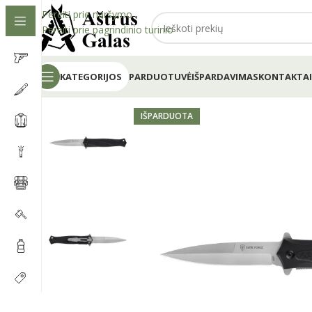
Pereiti prie naršymo
Pereiti prie pagrindinio turinio
KATEGORIJOS
PARDUOTUVĖ
IŠPARDAVIMAS
KONTAKTAI
IŠPARDUOTA