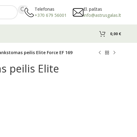
Telefonas
El. paštas
+370 679 56001
info@astrusgalas.lt
0,00
€
ankstomas peilis Elite Force EF 169
 peilis Elite