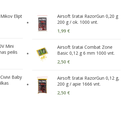
Mikov Elipt
Airsoft šratai RazorGun 0,20 g
200 g / ok. 1000 vnt.
1,99
€
V Mini
Airsoft šratai Combat Zone
mas peilis
Basic 0,12 g 6 mm 1000 vnt.
2,50
€
Civivi Baby
Airsoft šratai RazorGun 0,12 g,
ilkas
200 g / apie 1666 vnt.
2,50
€