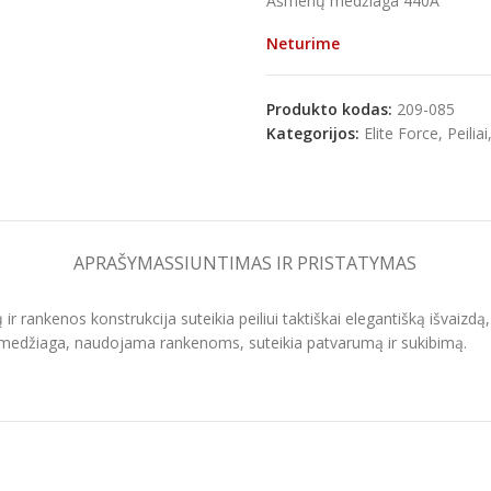
Ašmenų medžiaga 440A
Neturime
Produkto kodas:
209-085
e
Kategorijos:
Elite Force
,
Peiliai
APRAŠYMAS
SIUNTIMAS IR PRISTATYMAS
 ir rankenos konstrukcija suteikia peiliui taktiškai elegantišką išvaizd
10 medžiaga, naudojama rankenoms, suteikia patvarumą ir sukibimą.