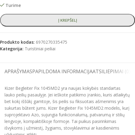
Turime
Į KREPŠELĮ
Produkto kodas:
6970270335475
Kategorija:
Turistiniai peiliai
APRAŠYMAS
PAPILDOMA INFORMACIJA
ATSILIEPIMAI (0)
S
Kizer Begleiter Fix 1045MD2 yra naujas kokybės standartas
lauko peilių pasaulyje. Jei ieškote patikimo įrankio, kuris atlaikytų
bet kokį iššūkį gamtoje, šis peilis su fiksuotais ašmenimis yra
sukurtas būtent jums. Kizer Begleiter Fix 1045MD2 modelis, kurį
suprojektavo Azo, sujungia funkcionalumą, patvarumą ir stilių
lengvoje, kompaktiškoje formoje. Tai puikus pasirinkimas
išvykoms į užmiestį, žygiams, stovyklavimui ar kasdienėms
užduotims atlikti.