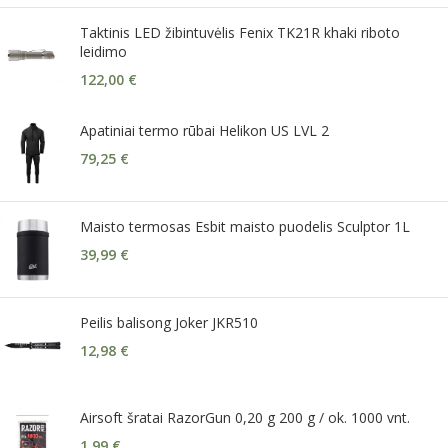
Taktinis LED žibintuvėlis Fenix TK21R khaki riboto
leidimo
122,00
€
Apatiniai termo rūbai Helikon US LVL 2
79,25
€
Maisto termosas Esbit maisto puodelis Sculptor 1L
39,99
€
Peilis balisong Joker JKR510
12,98
€
Airsoft šratai RazorGun 0,20 g 200 g / ok. 1000 vnt.
1,99
€