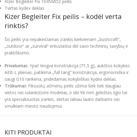
Kizer Begleiter Fix 1045MD2 peilis
Tvirtas kydex dėklas
Kizer Begleiter Fix peilis – kodėl verta
rinktis?
Šis peilis yra nepakeičiamas įrankis kiekvienam „bushcraft“,
„outdoor“ ar „survival“ entuziastui dėl savo techninių savybių ir
praktiškumo.
Privalumai:
Ypač lengva konstrukcija (71,5 g), aukštos kokybės
AEB-L plienas, patikima „full tang“ konstrukcija, ergonomiška ir
saugi G10 rankena, pridedamas kokybiškas kydex dėklas.
Trūkumai:
Fiksuotų ašmenų peilis užima šiek tiek daugiau
vietos nei sulankstomi modeliai, o dėl 96 mm geležtės ilgio tai
yra specializuotas įrankis, skirtas labiau lauko darbams nei
smulkiam miesto naudojimui.
KITI PRODUKTAI