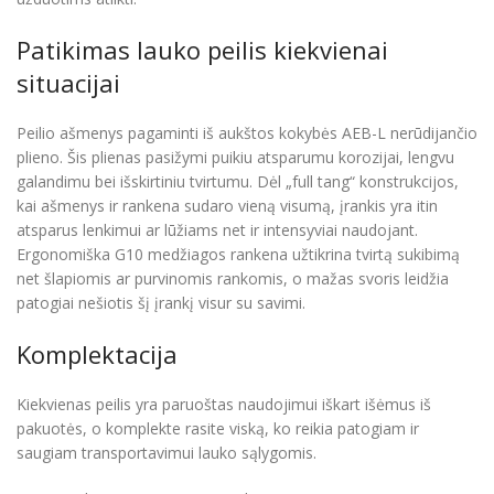
Patikimas lauko peilis kiekvienai
situacijai
Peilio ašmenys pagaminti iš aukštos kokybės AEB-L nerūdijančio
plieno. Šis plienas pasižymi puikiu atsparumu korozijai, lengvu
galandimu bei išskirtiniu tvirtumu. Dėl „full tang“ konstrukcijos,
kai ašmenys ir rankena sudaro vieną visumą, įrankis yra itin
atsparus lenkimui ar lūžiams net ir intensyviai naudojant.
Ergonomiška G10 medžiagos rankena užtikrina tvirtą sukibimą
net šlapiomis ar purvinomis rankomis, o mažas svoris leidžia
patogiai nešiotis šį įrankį visur su savimi.
Komplektacija
Kiekvienas peilis yra paruoštas naudojimui iškart išėmus iš
pakuotės, o komplekte rasite viską, ko reikia patogiam ir
saugiam transportavimui lauko sąlygomis.