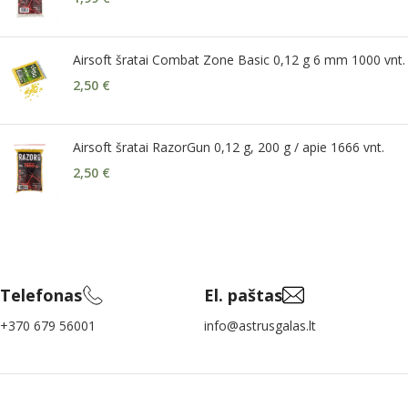
Airsoft šratai Combat Zone Basic 0,12 g 6 mm 1000 vnt.
2,50
€
Airsoft šratai RazorGun 0,12 g, 200 g / apie 1666 vnt.
2,50
€
Telefonas
El. paštas
+370 679 56001
info@astrusgalas.lt