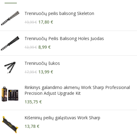
Treniruočių peilis balisong Skeleton
17,80
€
19,99
€
Treniruočių Peilis Balisong Holes Juodas
8,99
€
13,99
€
Treniruočių šukos
13,99
€
17,99
€
Rinkinys galandimo akmenų Work Sharp Professional
Precision Adjust Upgrade Kit
135,75
€
Kišeninių peilių galąstuvas Work Sharp
13,78
€