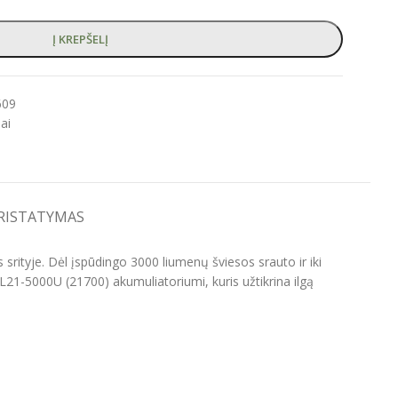
Į KREPŠELĮ
609
iai
PRISTATYMAS
rityje. Dėl įspūdingo 3000 liumenų šviesos srauto ir iki
B-L21-5000U (21700) akumuliatoriumi, kuris užtikrina ilgą