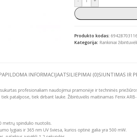
-
+
e
Produkto kodas:
6942870311
Kategorija:
Rankiniai žibintuvėl
PAPILDOMA INFORMACIJA
ATSILIEPIMAI (0)
SIUNTIMAS IR 
sukurtas profesionaliam naudojimui pramonėje ir techninės priežiūros s
nka tiek patalpose, tiek dirbant lauke. Žibintuvėlis maitinamas Fenix AR
0 metrų spindulio nuotolis.
kumo lygiais ir 365 nm UV šviesa, kurios optinė galia yra 500 mW.
, palaikius jungiklį 1,2 sekundės.