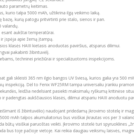
auto parametrų keitimas.
 kurio talpa 5000 mAh, užtikrina ilgą veikimo laiką.
azę, kurią patogu pritvirtinti prie stalo, sienos ir pan.
0 valandų.
esant aukštai temperatūrai.
gį ir įspėja apie žemą įtampą.
sios klasės HAIII kietasis anoduotas paviršius, atsparus dilimui.
ngvai pakabinti žibintuvėlį.
rbams, techninei priežiūrai ir specializuotoms inspekcijoms.
 pat gali skleisti 365 nm ilgio bangos UV šviesą, kurios galia yra 500 m
nių inspekciją. Dėl to Fenix WF25RM tampa universaliu įrankiu pramon
sekundės, leidžia nedelsiant pasiekti maksimalų ryškumą kritinėse situ
io ir padengtas aukščiausios klasės, dilimui atspariu HAIII anoduotu pa
išimant iš žibintuvėlio) naudojant pridedamą įkrovimo stotelę ir magnet
5000 mAh talpos akumuliatorius bus visiškai įkrautas vos per 3 valandas
sada būtų visiškai paruoštas veikti. Įkrovimo stotelė turi spyruoklines „ž
sada bus toje pačioje vietoje. Kai reikia daugiau veiksmų laisvės, magne