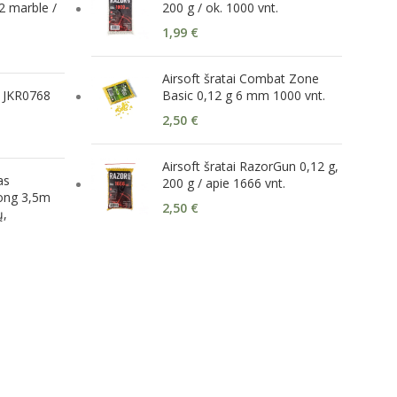
 marble /
200 g / ok. 1000 vnt.
1,99
€
Airsoft šratai Combat Zone
r JKR0768
Basic 0,12 g 6 mm 1000 vnt.
2,50
€
Airsoft šratai RazorGun 0,12 g,
as
200 g / apie 1666 vnt.
ong 3,5m
2,50
€
ų,