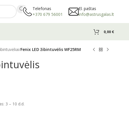
Telefonas
El. paštas
+370 679 56001
info@astrusgalas.lt
0,00
€
ibintuvėliai
/
Fenix LED žibintuvėlis WF25RM
intuvėlis
: 3 – 10 d.d.