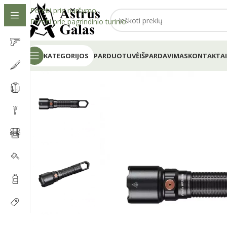
Pereiti prie naršymo
Pereiti prie pagrindinio turinio
KATEGORIJOS
PARDUOTUVĖ
IŠPARDAVIMAS
KONTAKTAI