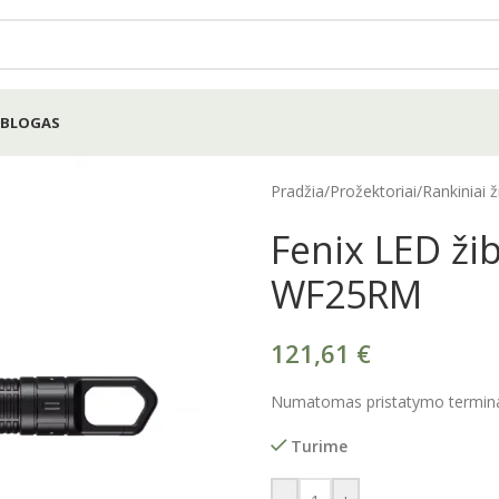
BLOGAS
Pradžia
/
Prožektoriai
/
Rankiniai ž
Fenix LED žib
WF25RM
121,61
€
Numatomas pristatymo terminas
Turime