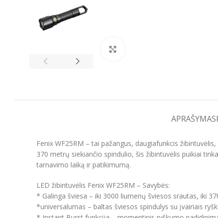
Spustelėkite, kad padidintumėt
APRAŠYMAS
Fenix WF25RM – tai pažangus, daugiafunkcis žibintuvėlis, 
370 metrų siekiančio spindulio, šis žibintuvėlis puikiai ti
tarnavimo laiką ir patikimumą.
LED žibintuvėlis Fenix WF25RM – Savybės:
* Galinga šviesa – iki 3000 liumenų šviesos srautas, iki 37
*universalumas – baltas šviesos spindulys su įvairiais ryš
* Instant Burst funkcija – momentinis ryškumo padidinimas