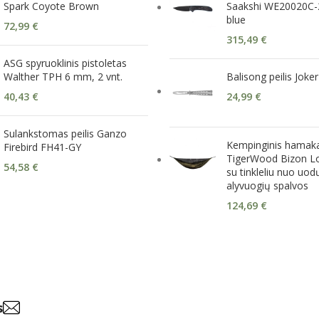
Spark Coyote Brown
Saakshi WE20020C-2
blue
72,99
€
315,49
€
ASG spyruoklinis pistoletas
Walther TPH 6 mm, 2 vnt.
Balisong peilis Joke
40,43
€
24,99
€
Sulankstomas peilis Ganzo
Kempinginis hamak
Firebird FH41-GY
TigerWood Bizon L
54,58
€
su tinkleliu nuo uod
alyvuogių spalvos
124,69
€
s