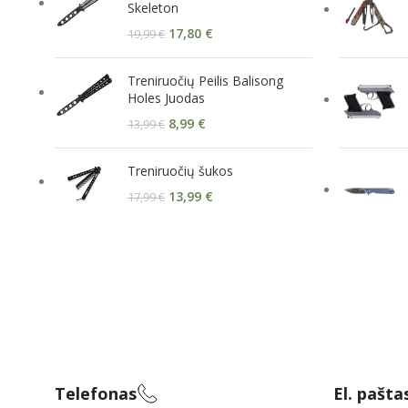
Skeleton
17,80
€
19,99
€
Treniruočių Peilis Balisong
Holes Juodas
8,99
€
13,99
€
Treniruočių šukos
13,99
€
17,99
€
Telefonas
El. pašta