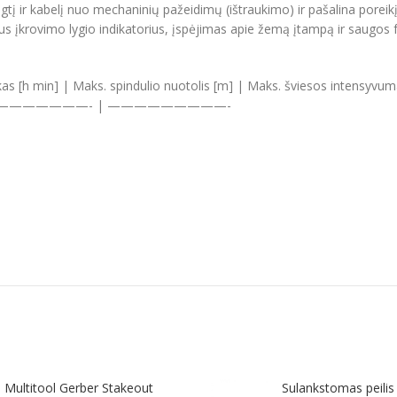
į ir kabelį nuo mechaninių pažeidimų (ištraukimo) ir pašalina poreikį k
us įkrovimo lygio indikatorius, įspėjimas apie žemą įtampą ir saugos 
as [h min] | Maks. spindulio nuotolis [m] | Maks. šviesos intensyvum
————————- | —————————-
Multitool Gerber Stakeout
Sulankstomas peilis