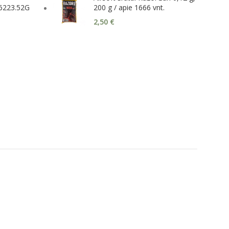
.6223.52G
200 g / apie 1666 vnt.
2,50
€