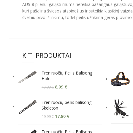
AUS-8 plienui galąsti mums nereikia pažangaus galąstuvo, p
kuri pašalina šviesos atspindžius ir suteikia klasikinį vaiz
švelniu pilvo išlinkimu, todėl peilis užtikrina geras pjovimo
KITI PRODUKTAI
Treniruočių Peilis Balisong
Holes
8,99
€
13,99
€
Treniruočių peilis balisong
Skeleton
17,80
€
19,99
€
Treniruočių Peilis Balisong