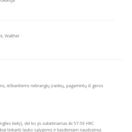
okietija
mi
,
Walther
ms, ieškantiems nebrangių įrankių, pagamintų iš geros
glies kiekį), dėl ko jis sukietinamas iki 57-59 HRC
ikiai tinkantį lauko sąlygoms ir kasdieniam naudojimui.