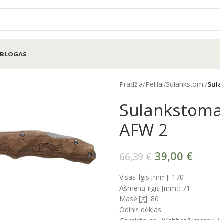
BLOGAS
Pradžia
/
Peiliai
/
Sulankstomi
/
Sul
Sulankstomas
AFW 2
39,00
€
66,39
€
Visas ilgis [mm]: 170
Ašmenų ilgis [mm]: 71
Masė [g]: 80
Odinis dėklas