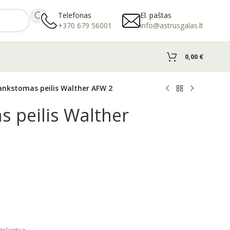
Telefonas
El. paštas
+370 679 56001
info@astrusgalas.lt
0,00
€
ankstomas peilis Walther AFW 2
 peilis Walther