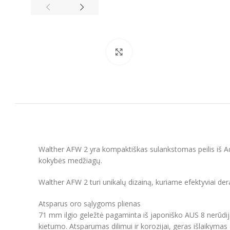
Spustelėkite, kad padidintumėt
Walther AFW 2 yra kompaktiškas sulankstomas peilis iš A
kokybės medžiagų.
Walther AFW 2 turi unikalų dizainą, kuriame efektyviai der
Atsparus oro sąlygoms plienas
71 mm ilgio geležtė pagaminta iš japoniško AUS 8 nerūdijan
kietumo. Atsparumas dilimui ir korozijai, geras išlaikymas 