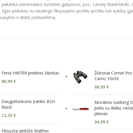
akanka universalaus turistinio galąstuvo, pvz., Lansky BladeMedic. Pei
dą. Ilgas peiliukas su naudingu fiksuojamo profilio profiliu turi aukštą į
 savybes ir didelį įsiskverbimą.
Fenix HM70R priekinis žibintas
Žiūronai Comet Pro
Camo 10x50
86,99
€
68,99
€
Daugiafunkcinis Įrankis BSH
Morakniv Garberg D
Black
peilis su dėklu, nerū
plienas
12,35
€
94,99
€
Fiksuota geležte Walther