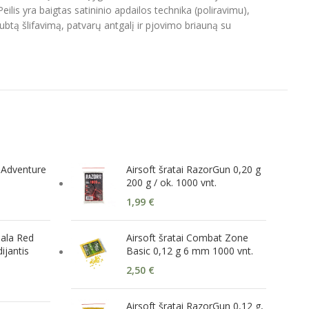
lis yra baigtas satininio apdailos technika (poliravimu),
gaubtą šlifavimą, patvarų antgalį ir pjovimo briauną su
 Adventure
Airsoft šratai RazorGun 0,20 g
200 g / ok. 1000 vnt.
1,99
€
ala Red
Airsoft šratai Combat Zone
dijantis
Basic 0,12 g 6 mm 1000 vnt.
2,50
€
Airsoft šratai RazorGun 0,12 g,