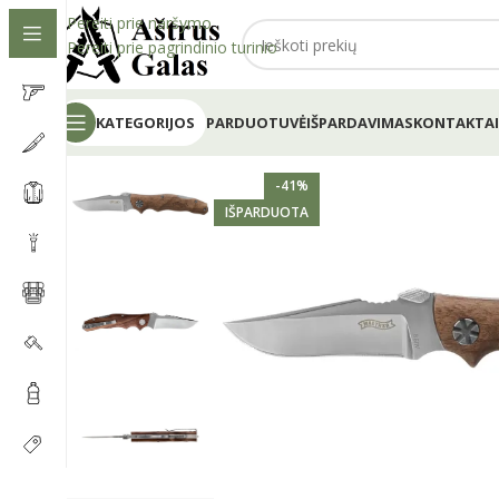
Pereiti prie naršymo
Pereiti prie pagrindinio turinio
KATEGORIJOS
PARDUOTUVĖ
IŠPARDAVIMAS
KONTAKTAI
-41%
IŠPARDUOTA