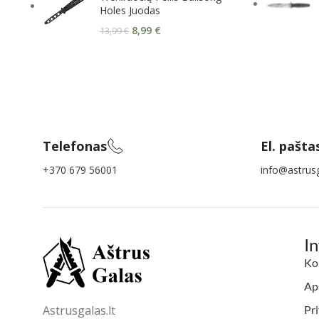
Holes Juodas
8,99
€
13,99
€
Telefonas
El. pašta
+370 679 56001
info@astrusg
I
Ko
Aps
Astrusgalas.lt
Pri