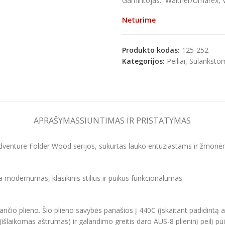
Gamintojas: Walther/Umarex, V
Neturime
Produkto kodas:
125-252
e
Kategorijos:
Peiliai
,
Sulanksto
APRAŠYMAS
SIUNTIMAS IR PRISTATYMAS
dventure Folder Wood serijos, sukurtas lauko entuziastams ir žmonė
a modernumas, klasikinis stilius ir puikus funkcionalumas.
čio plieno. Šio plieno savybės panašios į 440C (įskaitant padidintą an
(išlaikomas aštrumas) ir galandimo greitis daro AUS-8 plieninį peilį pu