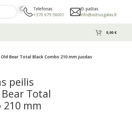
Telefonas
El. paštas
+370 679 56001
info@astrusgalas.lt
0,00
€
i Old Bear Total Black Combo 210 mm juodas
 peilis
 Bear Total
o 210 mm