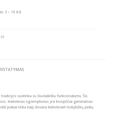
: 3 – 10 d.d.
671
PRISTATYMAS
radicijos susitinka su šiuolaikišku funkcionalumu. Šis
istemos. Kiekvienas egzempliorius yra kruopščiai gaminamas
odėl puikiai tinka kaip dovana kiekvienam kokybiškų peilių