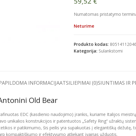
59,52
€
Numatomas pristatymo terminas
Neturime
e
Produkto kodas:
8051411204
Kategorija:
Sulankstomi
PAPILDOMA INFORMACIJA
ATSILIEPIMAI (0)
SIUNTIMAS IR 
Antonini Old Bear
inuotas EDC (kasdienio naudojimo) įrankis, kuriame Italijos meistrų t
ėl savo unikalios konstrukcijos ir patentuotos „Safety Ring“ užraktų s
tikos ir patikimumo, šis peilis yra supakuotas į elegantišką dėžutę, t
tarp kompaktiškumo ir efektyvumo atliekant įvairias užduotis.