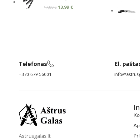
13,99
€
17,99
€
Telefonas
El. pašta
+370 679 56001
info@astrusg
I
Ko
Aps
Astrusgalas.lt
Pri