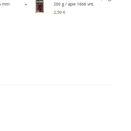
 6 mm
200 g / apie 1666 vnt.
2,50
€