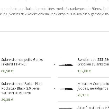
ų naudojimo; reikalauja periodinės medinės rankenos priežiūros, kad i
ė, kurią įvertins tiek kolekcionieriai, tiek aktyvaus laisvalaikio gamtoje m
Sulankstomas peilis Ganzo
Benchmade 555-S30
Firebird FH41-CF
Griptilian sulanksto
60,58
€
132,00
€
Sulankstomas Boker Plus
Morakniv Companion
Rockstub Black 2.0 peilis
juodas, nerūdijantis
14C28N 01BP0050
29,13
€
39,35
€
Airsoft pistoletas 