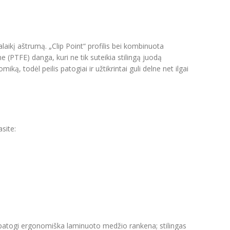
laikį aštrumą. „Clip Point“ profilis bei kombinuota
ne (PTFE) danga, kuri ne tik suteikia stilingą juodą
, todėl peilis patogiai ir užtikrintai guli delne net ilgai
site:
 patogi ergonomiška laminuoto medžio rankena; stilingas