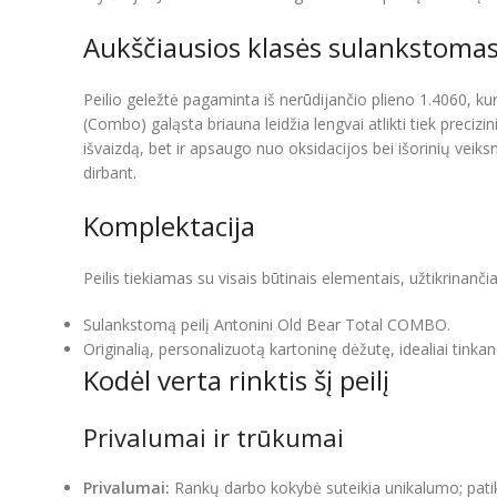
Aukščiausios klasės sulankstomas
Peilio geležtė pagaminta iš nerūdijančio plieno 1.4060, kur
(Combo) galąsta briauna leidžia lengvai atlikti tiek precizi
išvaizdą, bet ir apsaugo nuo oksidacijos bei išorinių veiks
dirbant.
Komplektacija
Peilis tiekiamas su visais būtinais elementais, užtikrinan
Sulankstomą peilį Antonini Old Bear Total COMBO.
Originalią, personalizuotą kartoninę dėžutę, idealiai tinka
Kodėl verta rinktis šį peilį
Privalumai ir trūkumai
Privalumai:
Rankų darbo kokybė suteikia unikalumo; patik