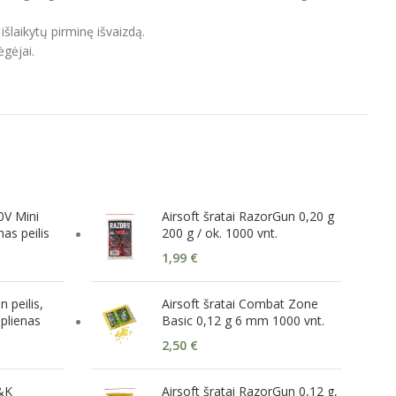
šlaikytų pirminę išvaizdą.
ėgėjai.
V Mini
Airsoft šratai RazorGun 0,20 g
mas peilis
200 g / ok. 1000 vnt.
1,99
€
 peilis,
Airsoft šratai Combat Zone
 plienas
Basic 0,12 g 6 mm 1000 vnt.
2,50
€
H&K
Airsoft šratai RazorGun 0,12 g,