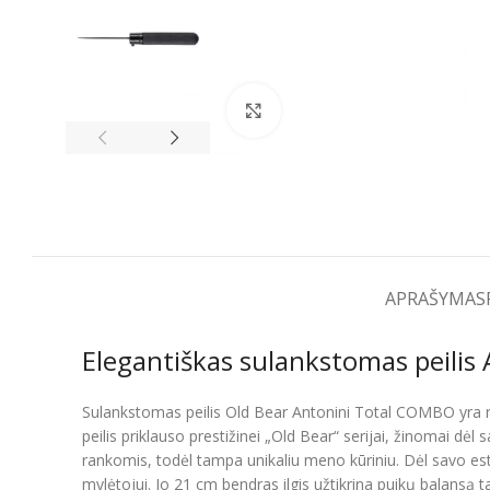
Spustelėkite, kad padidintumėt
APRAŠYMAS
Elegantiškas sulankstomas peilis 
Sulankstomas peilis Old Bear Antonini Total COMBO yra raf
peilis priklauso prestižinei „Old Bear“ serijai, žinomai d
rankomis, todėl tampa unikaliu meno kūriniu. Dėl savo este
mylėtojui. Jo 21 cm bendras ilgis užtikrina puikų balansą 