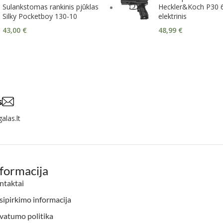
Sulankstomas rankinis pjūklas
Heckler&Koch P30
Silky Pocketboy 130-10
elektrinis
43,00
€
48,99
€
s
alas.lt
nformacija
ntaktai
ipirkimo informacija
vatumo politika