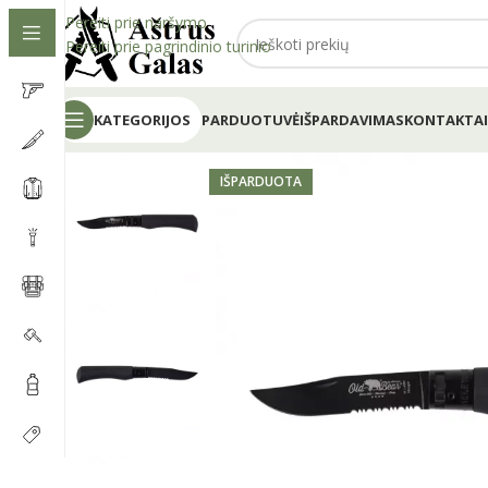
Pereiti prie naršymo
Pereiti prie pagrindinio turinio
KATEGORIJOS
PARDUOTUVĖ
IŠPARDAVIMAS
KONTAKTAI
IŠPARDUOTA