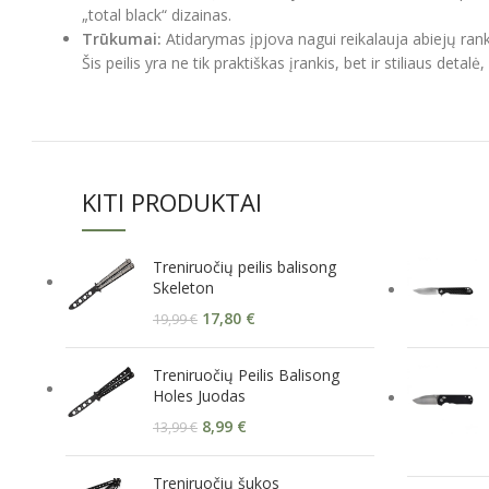
„total black“ dizainas.
Trūkumai:
Atidarymas įpjova nagui reikalauja abiejų rank
Šis peilis yra ne tik praktiškas įrankis, bet ir stiliaus detal
KITI PRODUKTAI
Treniruočių peilis balisong
Skeleton
17,80
€
19,99
€
Treniruočių Peilis Balisong
Holes Juodas
8,99
€
13,99
€
Treniruočių šukos