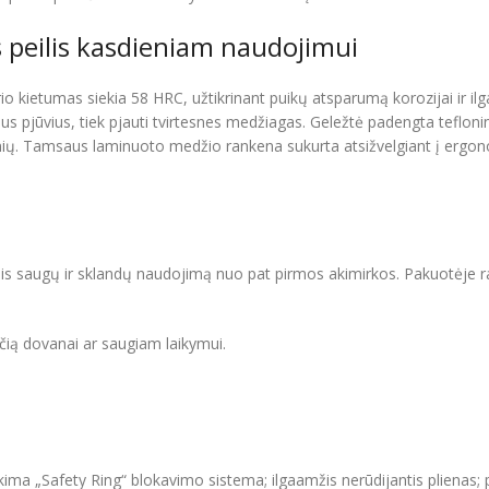
 peilis kasdieniam naudojimui
io kietumas siekia 58 HRC, užtikrinant puikų atsparumą korozijai ir ilga
nius pjūvius, tiek pjauti tvirtesnes medžiagas. Geležtė padengta tefloni
nių. Tamsaus laminuoto medžio rankena sukurta atsižvelgiant į ergonomiką
čiais saugų ir sklandų naudojimą nuo pat pirmos akimirkos. Pakuotėje ra
nčią dovanai ar saugiam laikymui.
ima „Safety Ring“ blokavimo sistema; ilgaamžis nerūdijantis plienas;