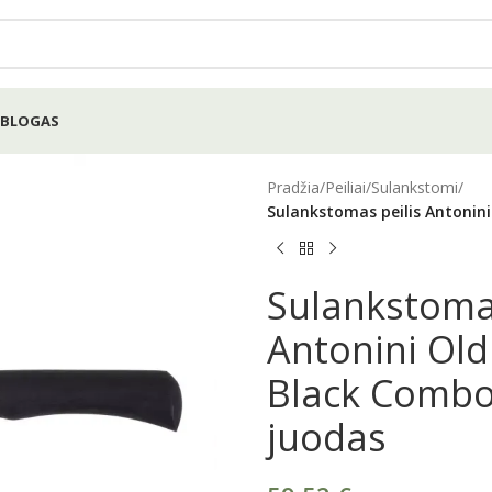
BLOGAS
Pradžia
/
Peiliai
/
Sulankstomi
/
Sulankstomas peilis Antonin
Sulankstomas
Antonini Old
Black Comb
juodas