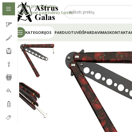
Pereiti prie naršymo
Pereiti prie pagrindinio turinio
KATEGORIJOS
PARDUOTUVĖ
IŠPARDAVIMAS
KONTAKTAI