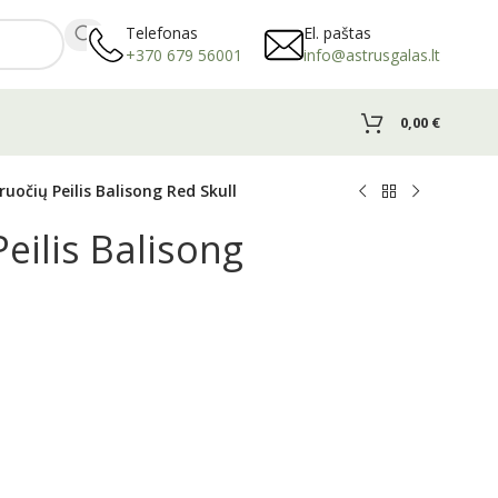
Telefonas
El. paštas
+370 679 56001
info@astrusgalas.lt
0,00
€
ruočių Peilis Balisong Red Skull
eilis Balisong