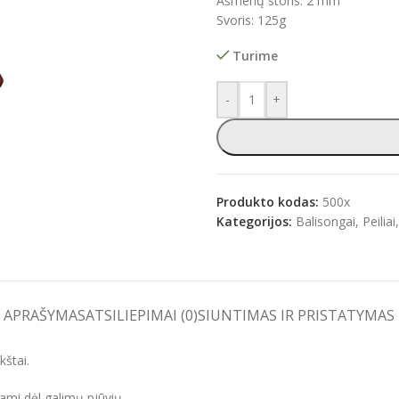
Ašmenų storis: 2 mm
Svoris: 125g
Turime
e
-
+
Produkto kodas:
500x
Kategorijos:
Balisongai
,
Peiliai
,
APRAŠYMAS
ATSILIEPIMAI (0)
SIUNTIMAS IR PRISTATYMAS
kštai.
dami dėl galimų pjūvių.