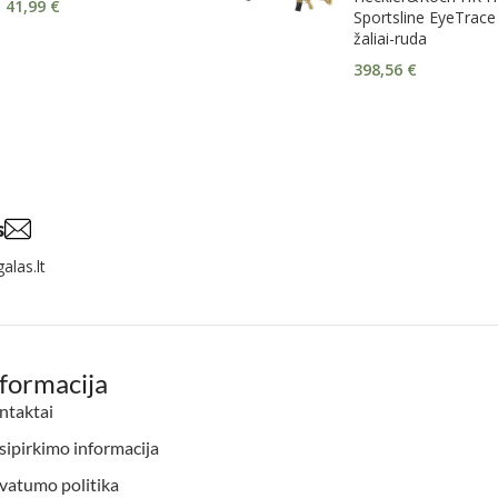
41,99
€
Sportsline EyeTrac
žaliai-ruda
398,56
€
s
alas.lt
nformacija
ntaktai
ipirkimo informacija
vatumo politika