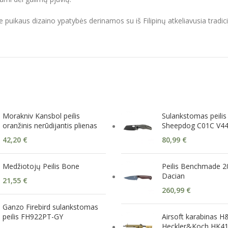
me puikaus dizaino ypatybės derinamos su iš Filipinų atkeliavusia tradici
Morakniv Kansbol peilis
Sulankstomas peilis
oranžinis nerūdijantis plienas
Sheepdog C01C V4
42,20
€
80,99
€
Medžiotojų Peilis Bone
Peilis Benchmade 
Dacian
21,55
€
260,99
€
Ganzo Firebird sulankstomas
peilis FH922PT-GY
Airsoft karabinas H
Heckler&Koch HK41