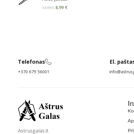
8,99
€
13,99
€
Telefonas
El. pašta
+370 679 56001
info@astrusg
I
Ko
Aps
Astrusgalas.lt
Pri