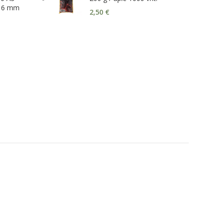
e 6 mm
2,50
€