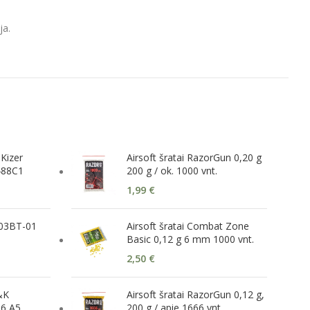
ja.
 Kizer
Airsoft šratai RazorGun 0,20 g
488C1
200 g / ok. 1000 vnt.
1,99
€
203BT-01
Airsoft šratai Combat Zone
Basic 0,12 g 6 mm 1000 vnt.
2,50
€
&K
Airsoft šratai RazorGun 0,12 g,
6 A5
200 g / apie 1666 vnt.