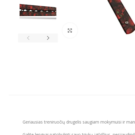
Spustelėkite, kad padidintumėt
Geriausias treniruočių drugelis saugiam mokymuisi ir man
Galite lengvai patobulinti savo triukų įgūdžius, nesijaudin