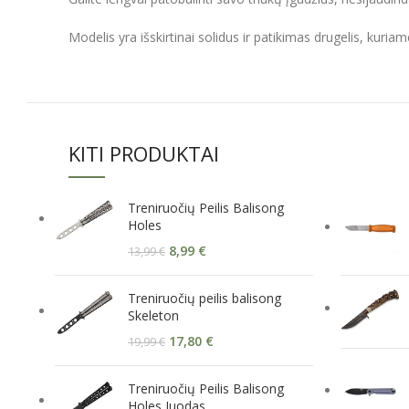
Modelis yra išskirtinai solidus ir patikimas drugelis, kuria
KITI PRODUKTAI
Treniruočių Peilis Balisong
Holes
8,99
€
13,99
€
Treniruočių peilis balisong
Skeleton
17,80
€
19,99
€
Treniruočių Peilis Balisong
Holes Juodas