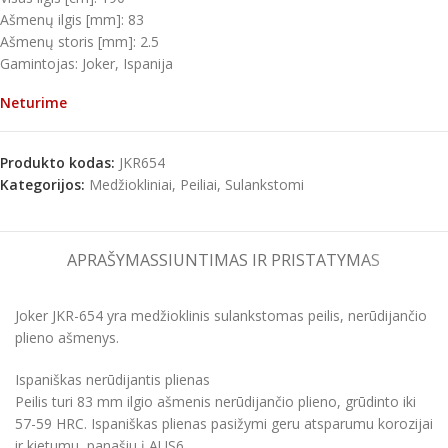
Ašmenų ilgis [mm]: 83
Ašmenų storis [mm]: 2.5
Gamintojas: Joker, Ispanija
Neturime
Produkto kodas:
JKR654
Kategorijos:
Medžiokliniai
,
Peiliai
,
Sulankstomi
APRAŠYMAS
SIUNTIMAS IR PRISTATYMAS
Joker JKR-654 yra medžioklinis sulankstomas peilis, nerūdijančio
plieno ašmenys.
Ispaniškas nerūdijantis plienas
Peilis turi 83 mm ilgio ašmenis nerūdijančio plieno, grūdinto iki
57-59 HRC. Ispaniškas plienas pasižymi geru atsparumu korozijai
ir kietumu, panašiu į AUS6.