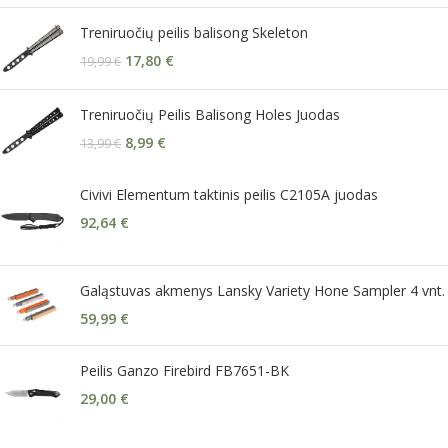
Treniruočių peilis balisong Skeleton
17,80
€
19,99
€
Treniruočių Peilis Balisong Holes Juodas
8,99
€
13,99
€
Civivi Elementum taktinis peilis C2105A juodas
92,64
€
Galąstuvas akmenys Lansky Variety Hone Sampler 4 vnt.
59,99
€
Peilis Ganzo Firebird FB7651-BK
29,00
€