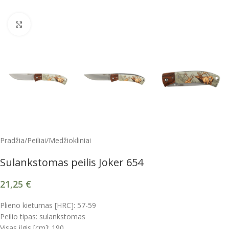
Spustelėkite, kad padidintumėte
Pradžia
/
Peiliai
/
Medžiokliniai
Sulankstomas peilis Joker 654
21,25
€
Plieno kietumas [HRC]: 57-59
Peilio tipas: sulankstomas
Visas ilgis [cm]: 190