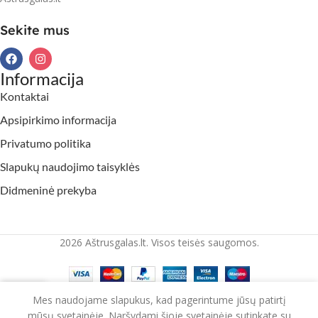
Sekite mus
Informacija
Kontaktai
Apsipirkimo informacija
Privatumo politika
Slapukų naudojimo taisyklės
Didmeninė prekyba
2026 Aštrusgalas.lt. Visos teisės saugomos.
Mes naudojame slapukus, kad pagerintume jūsų patirtį
rduotuvė
Krepšelis
mūsų svetainėje. Naršydami šioje svetainėje sutinkate su