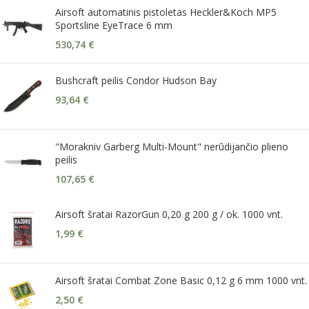
Airsoft automatinis pistoletas Heckler&Koch MP5
Sportsline EyeTrace 6 mm
530,74
€
Bushcraft peilis Condor Hudson Bay
93,64
€
"Morakniv Garberg Multi-Mount" nerūdijančio plieno
peilis
107,65
€
Airsoft šratai RazorGun 0,20 g 200 g / ok. 1000 vnt.
1,99
€
Airsoft šratai Combat Zone Basic 0,12 g 6 mm 1000 vnt.
2,50
€