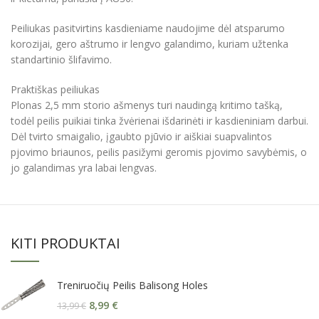
Peiliukas pasitvirtins kasdieniame naudojime dėl atsparumo
korozijai, gero aštrumo ir lengvo galandimo, kuriam užtenka
standartinio šlifavimo.
Praktiškas peiliukas
Plonas 2,5 mm storio ašmenys turi naudingą kritimo tašką,
todėl peilis puikiai tinka žvėrienai išdarinėti ir kasdieniniam darbui.
Dėl tvirto smaigalio, įgaubto pjūvio ir aiškiai suapvalintos
pjovimo briaunos, peilis pasižymi geromis pjovimo savybėmis, o
jo galandimas yra labai lengvas.
KITI PRODUKTAI
Treniruočių Peilis Balisong Holes
8,99
€
13,99
€