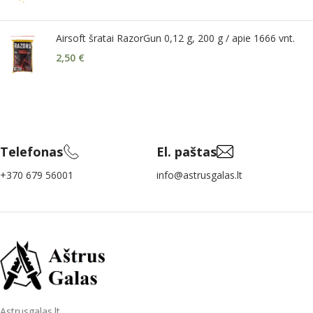
Airsoft šratai RazorGun 0,12 g, 200 g / apie 1666 vnt.
2,50
€
Telefonas
El. paštas
+370 679 56001
info@astrusgalas.lt
Astrusgalas.lt