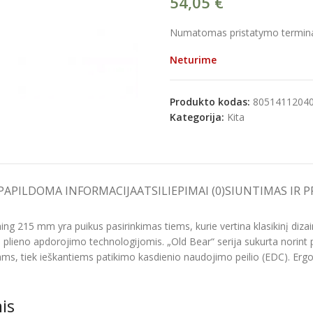
54,05
€
Numatomas pristatymo terminas
Neturime
e
Produkto kodas:
8051411204
Kategorija:
Kita
PAPILDOMA INFORMACIJA
ATSILIEPIMAI (0)
SIUNTIMAS IR 
ng 215 mm yra puikus pasirinkimas tiems, kurie vertina klasikinį dizain
 plieno apdorojimo technologijomis. „Old Bear“ serija sukurta norint p
tams, tiek ieškantiems patikimo kasdienio naudojimo peilio (EDC). Er
is