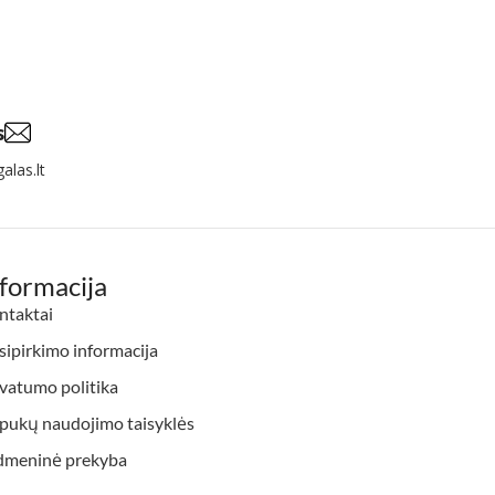
s
alas.lt
nformacija
ntaktai
ipirkimo informacija
vatumo politika
apukų naudojimo taisyklės
dmeninė prekyba