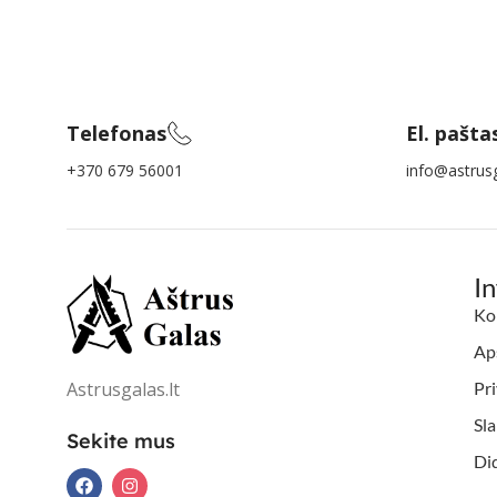
Telefonas
El. pašta
+370 679 56001
info@astrusg
I
Ko
Aps
Astrusgalas.lt
Pri
Sl
Sekite mus
Di