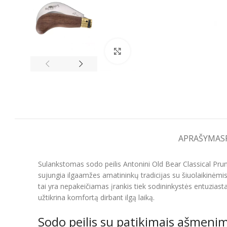
Spustelėkite, kad padidintumėt
APRAŠYMAS
Sulankstomas sodo peilis Antonini Old Bear Classical Pruni
sujungia ilgaamžes amatininkų tradicijas su šiuolaikinėmis
tai yra nepakeičiamas įrankis tiek sodininkystės entuzias
užtikrina komfortą dirbant ilgą laiką.
Sodo peilis su patikimais ašmenim