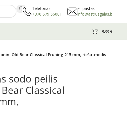
Telefonas
El. paštas
+370 679 56001
info@astrusgalas.lt
0,00
€
onini Old Bear Classical Pruning 215 mm, riešutmedis
 sodo peilis
 Bear Classical
 mm,