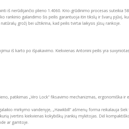
minti iš nerūdijančio plieno 1.4060. Krio-grūdinimo procesas suteikia 
ško rankinio galandimo šis peilis garantuoja itin tikslų ir švarų pjūvį, k
ūralų grožį bei užtikrina, kad peilis tvirtai laikysis jūsų rankoje.
jimui iš karto po išpakavimo. Kiekvienas Antonini peilis yra suvyniotas į
lieno, patikimas „Viro Lock“ fiksavimo mechanizmas, ergonomiška ir 
lgalaikio mirkymo vandenyje, „Hawkbill“ ašmenų forma reikalauja šiek t
alė, kurią įvertins kiekvienas kokybiškų įrankių mylėtojas. Dėl kompaktiš
 sode ar gamtoje.