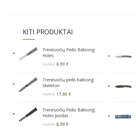
KITI PRODUKTAI
Treniruočių Peilis Balisong
Holes
8,99
€
13,99
€
Treniruočių peilis balisong
Skeleton
17,80
€
19,99
€
Treniruočių Peilis Balisong
Holes Juodas
8,99
€
13,99
€