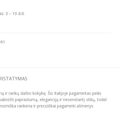
: 3 – 10 d.d.
091
PRISTATYMAS
ą ir rankų darbo kokybę. Šis Italijoje pagamintas peilis
abrėžti paprastumą, eleganciją ir nesenstantį stilių, todėl
gonomiška rankena ir preciziškai pagaminti ašmenys