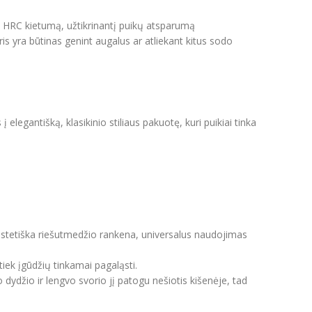
58 HRC kietumą, užtikrinantį puikų atsparumą
uris yra būtinas genint augalus ar atliekant kitus sodo
 elegantišką, klasikinio stiliaus pakuotę, kuri puikiai tinka
estetiška riešutmedžio rankena, universalus naudojimas
iek įgūdžių tinkamai pagaląsti.
ko dydžio ir lengvo svorio jį patogu nešiotis kišenėje, tad