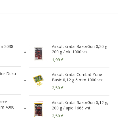
ium 2038
Airsoft šratai RazorGun 0,20 g
200 g / ok. 1000 vnt.
1,99
€
ndor Duku
Airsoft šratai Combat Zone
Basic 0,12 g 6 mm 1000 vnt.
2,50
€
Force
Airsoft šratai RazorGun 0,12 g,
mm 4000
200 g / apie 1666 vnt.
2,50
€