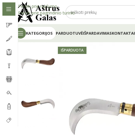
Pereiti prie naršymo
Pereiti prie pagrindinio turinio
KATEGORIJOS
PARDUOTUVĖ
IŠPARDAVIMAS
KONTAKTAI
IŠPARDUOTA