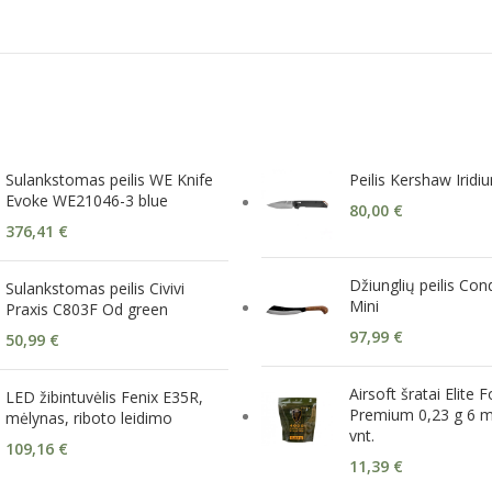
Sulankstomas peilis WE Knife
Peilis Kershaw Irid
Evoke WE21046-3 blue
80,00
€
376,41
€
Džiunglių peilis Co
Sulankstomas peilis Civivi
Mini
Praxis C803F Od green
97,99
€
50,99
€
Airsoft šratai Elite 
LED žibintuvėlis Fenix E35R,
Premium 0,23 g 6 
mėlynas, riboto leidimo
vnt.
109,16
€
11,39
€