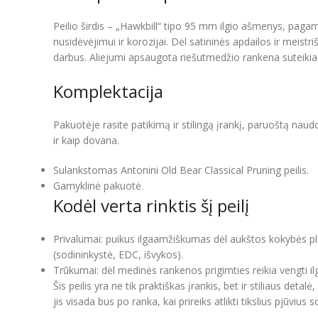
Peilio širdis – „Hawkbill“ tipo 95 mm ilgio ašmenys, paga
nusidėvėjimui ir korozijai. Dėl satininės apdailos ir meistri
darbus. Aliejumi apsaugota riešutmedžio rankena suteikia nat
Komplektacija
Pakuotėje rasite patikimą ir stilingą įrankį, paruoštą naudo
ir kaip dovana.
Sulankstomas Antonini Old Bear Classical Pruning peilis.
Gamyklinė pakuotė.
Kodėl verta rinktis šį peilį
Privalumai: puikus ilgaamžiškumas dėl aukštos kokybės p
(sodininkystė, EDC, išvykos).
Trūkumai: dėl medinės rankenos prigimties reikia vengti i
Šis peilis yra ne tik praktiškas įrankis, bet ir stiliaus det
jis visada bus po ranka, kai prireiks atlikti tikslius pjūvius