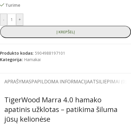
Turime
-
+
Į KREPŠELĮ
Produkto kodas:
5904988197101
Kategorija:
Hamakai
APRAŠYMAS
PAPILDOMA INFORMACIJA
ATSILIEPIMAI (0)
S
TigerWood Marra 4.0 hamako
apatinis užklotas – patikima šiluma
jūsų kelionėse