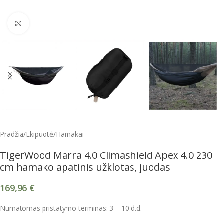
Spustelėkite, kad padidintumėte
Pradžia
/
Ekipuotė
/
Hamakai
TigerWood Marra 4.0 Climashield Apex 4.0 230
cm hamako apatinis užklotas, juodas
169,96
€
Numatomas pristatymo terminas: 3 – 10 d.d.