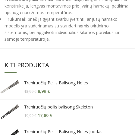
konstrukcija, lengvas montavimas prie įvairių hamakų, patikima
apsauga nuo žemos temperatūros.
Trūkumai:
prieš įsigyjant svarbu įvertinti, ar jūsų hamako
modelis yra suderinamas su standartinėmis tvirtinimo
sistemomis, bei apgalvoti individualius šilumos poreikius itin
žemoje temperatūroje.
KITI PRODUKTAI
Treniruočių Peilis Balisong Holes
8,99
€
13,99
€
Treniruočių peilis balisong Skeleton
17,80
€
19,99
€
Treniruočių Peilis Balisong Holes Juodas