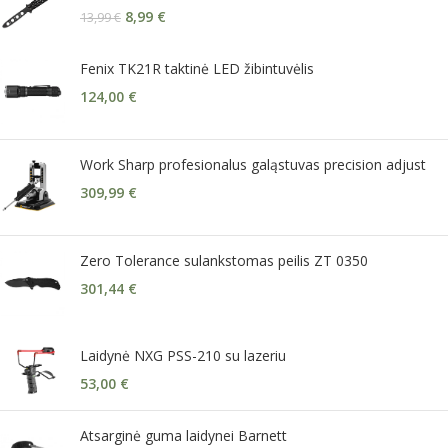
8,99
€
13,99
€
Fenix TK21R taktinė LED žibintuvėlis
124,00
€
Work Sharp profesionalus galąstuvas precision adjust
309,99
€
Zero Tolerance sulankstomas peilis ZT 0350
301,44
€
Laidynė NXG PSS-210 su lazeriu
53,00
€
Atsarginė guma laidynei Barnett