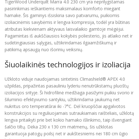
TigerWood Underquilt Marra 4.0 230 cm yra neprilygstamas
pasirinkimas ieškantiems maksimalaus komforto miegant
hamake. Šis gaminys išsiskiria savo patvarumu, puikiomis
izoliacinėmis savybėmis ir lengva kompresija, todėl yra būtinas
atributas kiekvienam aktyvaus laisvalaikio gamtoje mėgėjui.
Pagamintas iš aukščiausios kokybės poliesterio, jis atlaiko net ir
sudėtingiausias sąlygas, užtikrindamas ilgaamžiškumą ir
patikimą apsaugą nuo išorinių veiksnių.
Šiuolaikinės technologijos ir izoliacija
Užkloto viduje naudojamas sintetinis Climashield® APEX 4.0
užpildas, pripažintas pasauliniu lyderiu nenutrūkstamų pluoštų
izoliacijos srityje. Ši hidrofilinė medžiaga pasižymi puikiu svorio ir
šiluminio efektyvumo santykiu, užtikrindama jaukumą net
nukritus oro temperatūrai iki -7°C. Dėl kruopščiai apgalvotos
konstrukcijos su reguliuojamais sutraukiamais raišteliais, užklotą
lengva pritaikyti prie bet kokio hamako išlinkimo, taip išvengiant
šalčio tiltų. Dėka 230 x 130 cm matmenų, šis užklotas
garantuoja patogų poilsį net ir aukštesniems nei 180 cm ūgio