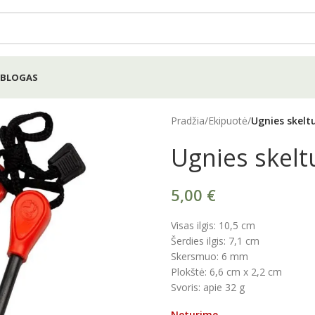
BLOGAS
Pradžia
/
Ekipuotė
/
Ugnies skelt
Ugnies skel
5,00
€
Visas ilgis: 10,5 cm
Šerdies ilgis: 7,1 cm
Skersmuo: 6 mm
Plokštė: 6,6 cm x 2,2 cm
Svoris: apie 32 g
Neturime