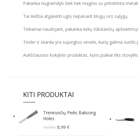
Pakanka nugramdyti šiek tiek magnio su pritvirtinta metaline 
Tai leidžia atgaivinti ugnį nepaisant blogų oro sąlygų.
Tinkamai naudojant, pakanka kelių tūkstančių apšvietimų
Tinder ir skarda yra sujungtos virvele, kurią galima surišti 
Aukščiausios kokybės produktas, kuris puikiai tiks stovy
KITI PRODUKTAI
Treniruočių Peilis Balisong
Holes
8,99
€
13,99
€