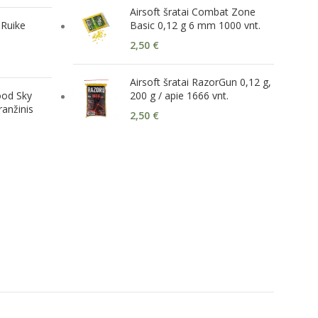
Airsoft šratai Combat Zone
 Ruike
Basic 0,12 g 6 mm 1000 vnt.
2,50
€
Airsoft šratai RazorGun 0,12 g,
ood Sky
200 g / apie 1666 vnt.
anžinis
2,50
€