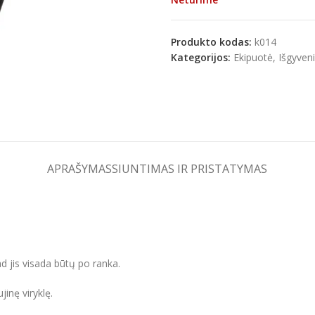
Produkto kodas:
k014
Kategorijos:
Ekipuotė
,
Išgyven
e
APRAŠYMAS
SIUNTIMAS IR PRISTATYMAS
ad jis visada būtų po ranka.
jinę viryklę.