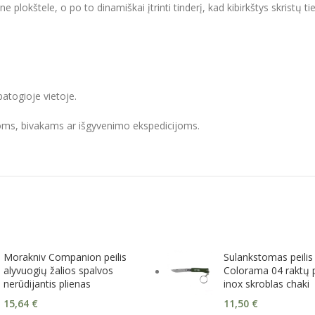
plokštele, o po to dinamiškai įtrinti tinderį, kad kibirkštys skristų tie
!
patogioje vietoje.
kloms, bivakams ar išgyvenimo ekspedicijoms.
Morakniv Companion peilis
Sulankstomas peilis
alyvuogių žalios spalvos
Colorama 04 raktų 
nerūdijantis plienas
inox skroblas chaki
15,64
€
11,50
€