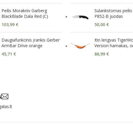
Peilis Morakniv Garberg
Sulankstomas peilis
BlackBlade Dala Red (C)
P852-B juodas
103,99
€
50,00
€
Daugiafunkcinis įrankis Gerber
Itin lengvas TigerW
ArmBar Drive orange
Version hamakas, or
45,71
€
86,99
€
s
alas.lt