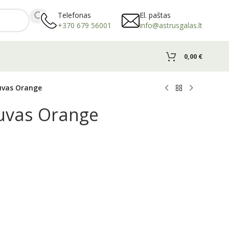
Telefonas
El. paštas
+370 679 56001
info@astrusgalas.lt
0,00
€
uvas Orange
tuvas Orange