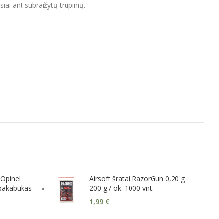
siai ant subraižytų trupinių.
 Opinel
Airsoft šratai RazorGun 0,20 g
pakabukas
200 g / ok. 1000 vnt.
1,99
€