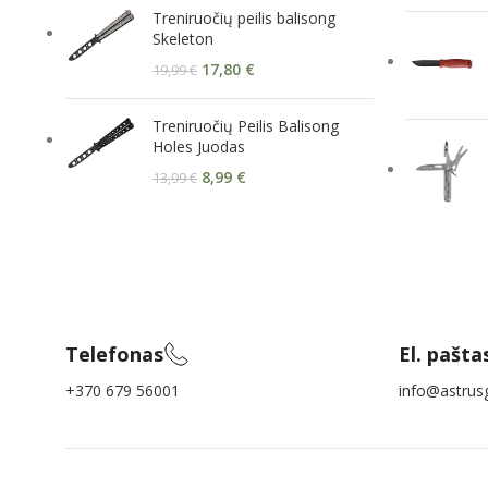
Treniruočių peilis balisong
Skeleton
17,80
€
19,99
€
Treniruočių Peilis Balisong
Holes Juodas
8,99
€
13,99
€
Telefonas
El. pašta
+370 679 56001
info@astrusg