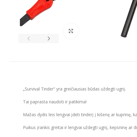
Spustelėkite, kad padidintumėt
„Survival Tinder“ yra greičiausias būdas uždegti ugnį.
Tai paprasta naudoti ir patikima!
Mažas dydis leis lengvai įdėti tinderį į kišenę ar kuprinę, k
Puikus įrankis greitai ir lengvai uždegti ugnį, kepsninę ar du