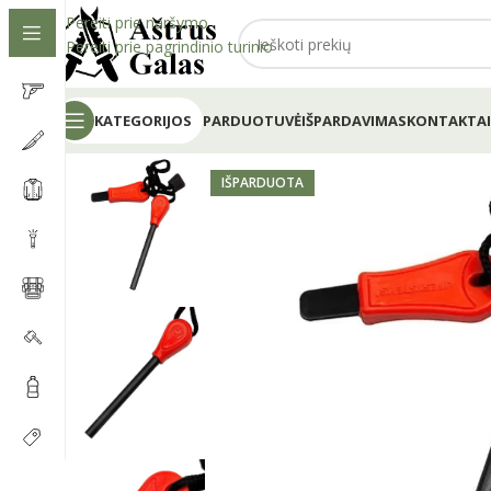
Pereiti prie naršymo
Pereiti prie pagrindinio turinio
KATEGORIJOS
PARDUOTUVĖ
IŠPARDAVIMAS
KONTAKTAI
IŠPARDUOTA