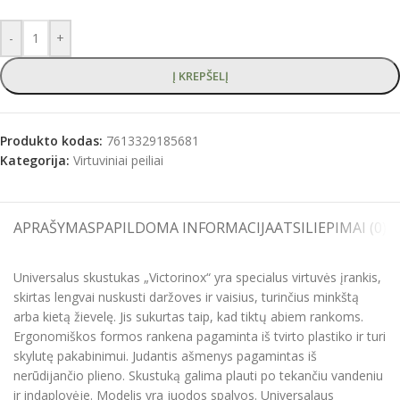
-
+
Į KREPŠELĮ
Produkto kodas:
7613329185681
Kategorija:
Virtuviniai peiliai
APRAŠYMAS
PAPILDOMA INFORMACIJA
ATSILIEPIMAI (0)
S
Universalus skustukas „Victorinox“ yra specialus virtuvės įrankis,
skirtas lengvai nuskusti daržoves ir vaisius, turinčius minkštą
arba kietą žievelę. Jis sukurtas taip, kad tiktų abiem rankoms.
Ergonomiškos formos rankena pagaminta iš tvirto plastiko ir turi
skylutę pakabinimui. Judantis ašmenys pagamintas iš
nerūdijančio plieno. Skustuką galima plauti po tekančiu vandeniu
ir indaplovėje. Modelis yra juodos spalvos. Universalaus