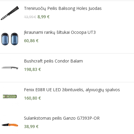
Treniruočių Peilis Balisong Holes Juodas
8,99
€
13,99
€
Įkraunami rankų šiltukai Ocoopa UT3
60,86
€
Bushcraft peilis Condor Balam
198,83
€
Fenix E08R UE LED žibintuvėlis, alyvuogių spalvos
160,80
€
Sulankstomas peilis Ganzo G7393P-OR
38,99
€