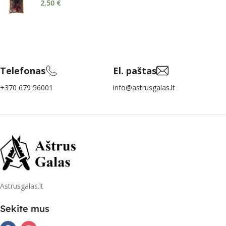
2,50
€
Telefonas
El. paštas
+370 679 56001
info@astrusgalas.lt
Astrusgalas.lt
Sekite mus