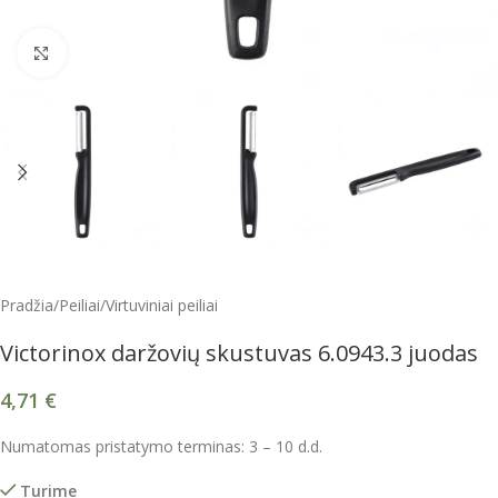
Spustelėkite, kad padidintumėte
Pradžia
/
Peiliai
/
Virtuviniai peiliai
Victorinox daržovių skustuvas 6.0943.3 juodas
4,71
€
Numatomas pristatymo terminas: 3 – 10 d.d.
Turime