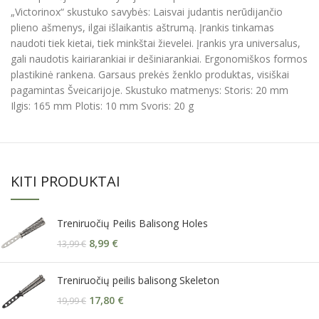
„Victorinox“ skustuko savybės: Laisvai judantis nerūdijančio
plieno ašmenys, ilgai išlaikantis aštrumą. Įrankis tinkamas
naudoti tiek kietai, tiek minkštai žievelei. Įrankis yra universalus,
gali naudotis kairiarankiai ir dešiniarankiai. Ergonomiškos formos
plastikinė rankena. Garsaus prekės ženklo produktas, visiškai
pagamintas Šveicarijoje. Skustuko matmenys: Storis: 20 mm
Ilgis: 165 mm Plotis: 10 mm Svoris: 20 g
KITI PRODUKTAI
Treniruočių Peilis Balisong Holes
8,99
€
13,99
€
Treniruočių peilis balisong Skeleton
17,80
€
19,99
€