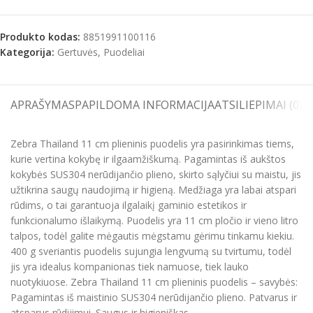
Produkto kodas:
8851991100116
Kategorija:
Gertuvės, Puodeliai
APRAŠYMAS
PAPILDOMA INFORMACIJA
ATSILIEPIMAI (0)
S
Zebra Thailand 11 cm plieninis puodelis yra pasirinkimas tiems,
kurie vertina kokybę ir ilgaamžiškumą. Pagamintas iš aukštos
kokybės SUS304 nerūdijančio plieno, skirto sąlyčiui su maistu, jis
užtikrina saugų naudojimą ir higieną. Medžiaga yra labai atspari
rūdims, o tai garantuoja ilgalaikį gaminio estetikos ir
funkcionalumo išlaikymą. Puodelis yra 11 cm pločio ir vieno litro
talpos, todėl galite mėgautis mėgstamu gėrimu tinkamu kiekiu.
400 g sveriantis puodelis sujungia lengvumą su tvirtumu, todėl
jis yra idealus kompanionas tiek namuose, tiek lauko
nuotykiuose. Zebra Thailand 11 cm plieninis puodelis – savybės:
Pagamintas iš maistinio SUS304 nerūdijančio plieno. Patvarus ir
atsparus rūdijimui. Saugus ir higieniškas.