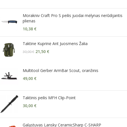
Morakniv Craft Pro S peilis juodai mėlynas nerūdijantis
plienas
10,38
€
Taktine Kuprinė Ant Juosmens Žalia
21,50
€
30,00
€
Multitool Gerber ArmBar Scout, oranžinis
49,00
€
Taktinis peilis MFH Clip-Point
30,00
€
Galąstuvas Lansky CeramicSharp C-SHARP