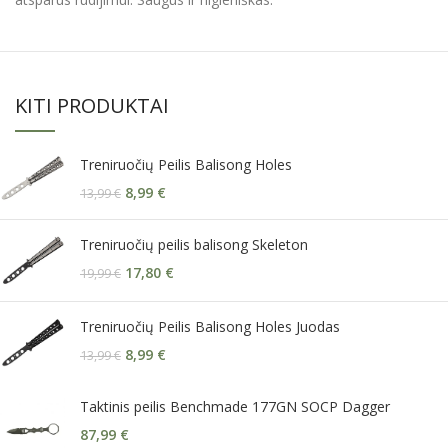
KITI PRODUKTAI
Treniruočių Peilis Balisong Holes
8,99
€
13,99
€
Treniruočių peilis balisong Skeleton
17,80
€
19,99
€
Treniruočių Peilis Balisong Holes Juodas
8,99
€
13,99
€
Taktinis peilis Benchmade 177GN SOCP Dagger
87,99
€