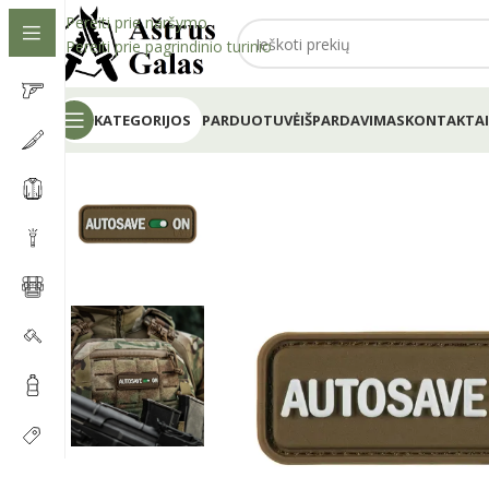
Pereiti prie naršymo
Pereiti prie pagrindinio turinio
KATEGORIJOS
PARDUOTUVĖ
IŠPARDAVIMAS
KONTAKTAI