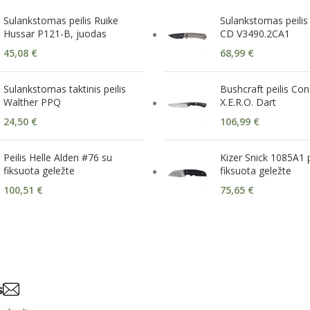
Sulankstomas peilis Ruike
Sulankstomas peilis
Hussar P121-B, juodas
CD V3490.2CA1
45,08
€
68,99
€
Sulankstomas taktinis peilis
Bushcraft peilis Co
Walther PPQ
X.E.R.O. Dart
24,50
€
106,99
€
Peilis Helle Alden #76 su
Kizer Snick 1085A1 p
fiksuota geležte
fiksuota geležte
100,51
€
75,65
€
s