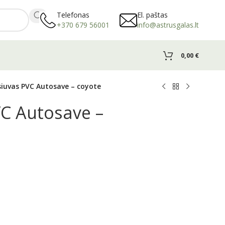
Telefonas
El. paštas
+370 679 56001
info@astrusgalas.lt
0,00
€
iuvas PVC Autosave – coyote
VC Autosave –