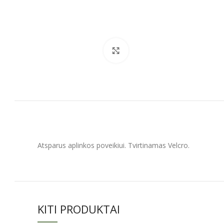
Spustelėkite, kad padidintumėt
Atsparus aplinkos poveikiui. Tvirtinamas Velcro.
KITI PRODUKTAI