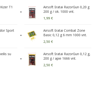
 Kizer T1
Airsoft šratai RazorGun 0,20 g
200 g / ok. 1000 vnt.
1,99
€
ndor Sport
Airsoft šratai Combat Zone
Basic 0,12 g 6 mm 1000 vnt.
2,50
€
eilis su
Airsoft šratai RazorGun 0,12 g,
200 g / apie 1666 vnt.
2,50
€