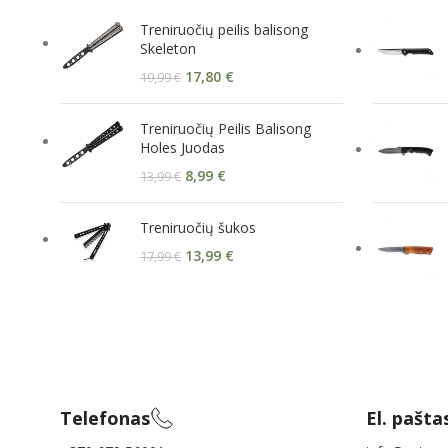
Treniruočių peilis balisong
Skeleton
17,80
€
19,99
€
Treniruočių Peilis Balisong
Holes Juodas
8,99
€
13,99
€
Treniruočių šukos
13,99
€
17,99
€
Telefonas
El. pašta