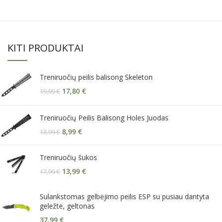
KITI PRODUKTAI
Treniruočių peilis balisong Skeleton
17,80
€
19,99
€
Treniruočių Peilis Balisong Holes Juodas
8,99
€
13,99
€
Treniruočių šukos
13,99
€
17,99
€
Sulankstomas gelbėjimo peilis ESP su pusiau dantyta
geležte, geltonas
37,99
€