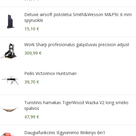
Dėtuvė airsoft pistoletui Smith&Wesson M&P9c 6 mm
spyruoklė
15,10
€
Work Sharp profesionalus galąstuvas precision adjust
309,99
€
Peilis Victorinox Huntsman
39,70
€
Turistinis hamakas TigerWood Ważka V2 long smėlio
spalvos
47,99
€
Daugiafunkcinis Išgyvenimo Rinkinys 6in1