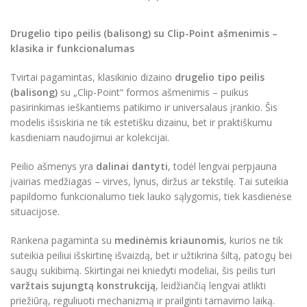
Drugelio tipo peilis (balisong) su Clip-Point ašmenimis –
klasika ir funkcionalumas
Tvirtai pagamintas, klasikinio dizaino
drugelio tipo peilis
(balisong)
su „Clip-Point“ formos ašmenimis – puikus
pasirinkimas ieškantiems patikimo ir universalaus įrankio. Šis
modelis išsiskiria ne tik estetišku dizainu, bet ir praktiškumu
kasdieniam naudojimui ar kolekcijai.
Peilio ašmenys yra
dalinai dantyti
, todėl lengvai perpjauna
įvairias medžiagas – virves, lynus, diržus ar tekstilę. Tai suteikia
papildomo funkcionalumo tiek lauko sąlygomis, tiek kasdienėse
situacijose.
Rankena pagaminta su
medinėmis kriaunomis
, kurios ne tik
suteikia peiliui išskirtinę išvaizdą, bet ir užtikrina šiltą, patogų bei
saugų sukibimą. Skirtingai nei kniedyti modeliai, šis peilis turi
varžtais sujungtą konstrukciją
, leidžiančią lengvai atlikti
priežiūrą, reguliuoti mechanizmą ir prailginti tarnavimo laiką.