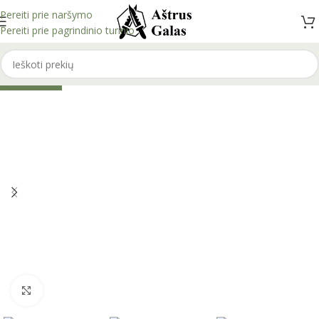
Pereiti prie naršymo
Pereiti prie pagrindinio turinio
IŠPARDUOTA
Spustelėkite, kad padidintumėte