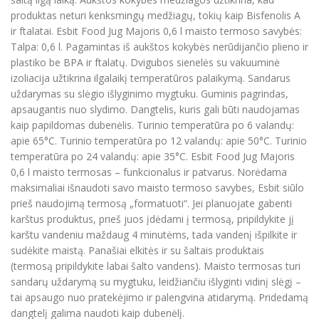
produktas neturi kenksmingų medžiagų, tokių kaip Bisfenolis A
ir ftalatai. Esbit Food Jug Majoris 0,6 l maisto termoso savybės:
Talpa: 0,6 l. Pagamintas iš aukštos kokybės nerūdijančio plieno ir
plastiko be BPA ir ftalatų. Dvigubos sienelės su vakuuminė
izoliacija užtikrina ilgalaikį temperatūros palaikymą. Sandarus
uždarymas su slėgio išlyginimo mygtuku. Guminis pagrindas,
apsaugantis nuo slydimo. Dangtelis, kuris gali būti naudojamas
kaip papildomas dubenėlis. Turinio temperatūra po 6 valandų:
apie 65°C. Turinio temperatūra po 12 valandų: apie 50°C. Turinio
temperatūra po 24 valandų: apie 35°C. Esbit Food Jug Majoris
0,6 l maisto termosas – funkcionalus ir patvarus. Norėdama
maksimaliai išnaudoti savo maisto termoso savybes, Esbit siūlo
prieš naudojimą termosą „formatuoti“. Jei planuojate gabenti
karštus produktus, prieš juos įdėdami į termosą, pripildykite jį
karštu vandeniu maždaug 4 minutėms, tada vandenį išpilkite ir
sudėkite maistą. Panašiai elkitės ir su šaltais produktais
(termosą pripildykite labai šalto vandens). Maisto termosas turi
sandarų uždarymą su mygtuku, leidžiančiu išlyginti vidinį slėgį –
tai apsaugo nuo pratekėjimo ir palengvina atidarymą. Pridedamą
dangtelį galima naudoti kaip dubenėlį.