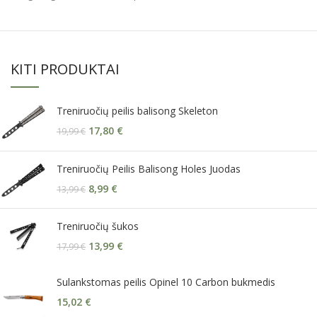
KITI PRODUKTAI
Treniruočių peilis balisong Skeleton
17,80
€
19,99
€
Treniruočių Peilis Balisong Holes Juodas
8,99
€
13,99
€
Treniruočių šukos
13,99
€
17,99
€
Sulankstomas peilis Opinel 10 Carbon bukmedis
15,02
€