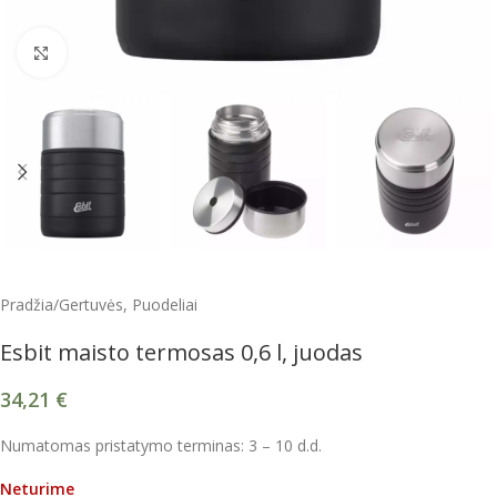
Spustelėkite, kad padidintumėte
Pradžia
/
Gertuvės, Puodeliai
Esbit maisto termosas 0,6 l, juodas
34,21
€
Numatomas pristatymo terminas: 3 – 10 d.d.
Neturime