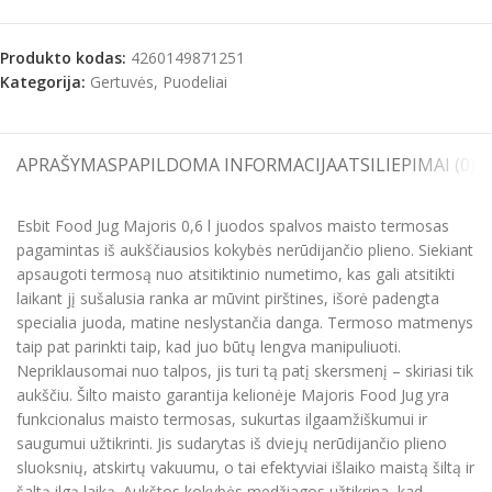
Produkto kodas:
4260149871251
Kategorija:
Gertuvės, Puodeliai
APRAŠYMAS
PAPILDOMA INFORMACIJA
ATSILIEPIMAI (0)
S
Esbit Food Jug Majoris 0,6 l juodos spalvos maisto termosas
pagamintas iš aukščiausios kokybės nerūdijančio plieno. Siekiant
apsaugoti termosą nuo atsitiktinio numetimo, kas gali atsitikti
laikant jį sušalusia ranka ar mūvint pirštines, išorė padengta
specialia juoda, matine neslystančia danga. Termoso matmenys
taip pat parinkti taip, kad juo būtų lengva manipuliuoti.
Nepriklausomai nuo talpos, jis turi tą patį skersmenį – skiriasi tik
aukščiu. Šilto maisto garantija kelionėje Majoris Food Jug yra
funkcionalus maisto termosas, sukurtas ilgaamžiškumui ir
saugumui užtikrinti. Jis sudarytas iš dviejų nerūdijančio plieno
sluoksnių, atskirtų vakuumu, o tai efektyviai išlaiko maistą šiltą ir
šaltą ilgą laiką. Aukštos kokybės medžiagos užtikrina, kad