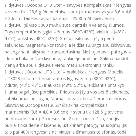
šildytuvas „Ocoopa UT3 Lite“ – savybės Kompaktiškas ir lengvas
– sveria tik 128,6 g (du prietaisai kartu) ir matmenys yra 8,6 × 4,8
× 3,6 cm. Didelės talpos baterija – 2500 mAh kiekvienam
šildytuvui (iš viso 5000 mAh), suteikianti iki 4 valandų šilumos.
Trys temperatūros lygiai – žemas (38°C-42°C), vidutinis (43°C-
47°C), aukštas (48°C-52°C). Greitas įšilimas – įšyla per 5
sekundes. Magnetinė konstrukcija leidžia sujungti abu šildytuvus,
palengvinant laikymą ir transportavimą. Nešiojamas ir patogus –
idealiai tinka nešioti kišenėje, rankinėje ar delne. Galima naudoti
vieną arba abu šildytuvus vienu metu. Elektroninis rankų
šildytuvas „Ocoopa UT3 Lite“ – praktiškas ir lengvas Modelis
UT3053 siūlo tris temperatūros lygius: žemą (38°C-42°C),
vidutinį (43°C-47°C) ir aukštą (48°C-52°C), leidžiantis pritaikyti
šilumą pagal jūsų poreikius. Prietaisas įšyla vos per 5 sekundes,
suteikdamas tiesioginę šilumą – idealiai tinka žiemos dienoms.
Šildytuvas „Ocoopa UT3053“ išsiskiria kompaktiškais
matmenimis (8,6 × 4,8 × 3,6 cm) ir svoriu tik 128,6 g (dviems
prietaisams kartu). Storesnis nei 2 cm storis reiškia, kad jis
puikiai tinka delne ir kišenėje, užtikrinant patogų naudojimą. Jis
taip pat 40% lengvesnis nei vidutinis išmanusis telefonas, todėl