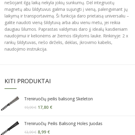
nešiojant ilgą laiką nekyla jokių sunkumų. Dėl integruotų
magnetų abu šildytuvus galima sujungti į vieną, palengvinant jų
laikymą ir transportavimą. Ši funkcija daro prietaisą universaliu –
galite naudoti vieną šildytuvą arba abu vienu metu, jei reikia
daugiau šilumos. Paprastas valdymas daro jį idealų kasdieniam
naudojimui ir kelionėms ar žiemos iškyloms lauke. Rinkinyje: 2 x
rankų šildytuvas, riešo dirželis, dėklas, įkrovimo kabelis,
naudojimo instrukcija.
KITI PRODUKTAI
Treniruočių peilis balisong Skeleton
17,80
€
19,99
€
Treniruočių Peilis Balisong Holes Juodas
8,99
€
13,99
€