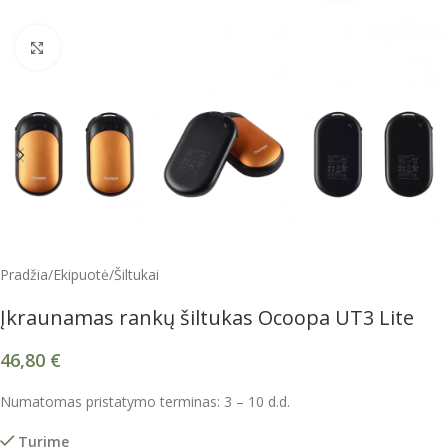
Spustelėkite, kad padidintumėte
Pradžia
/
Ekipuotė
/
Šiltukai
Įkraunamas rankų šiltukas Ocoopa UT3 Lite
46,80
€
Numatomas pristatymo terminas: 3 – 10 d.d.
Turime