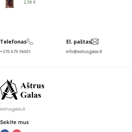
2,50
€
Telefonas
El. paštas
+370 679 56001
info@astrusgalas.lt
Astrusgalas.lt
Sekite mus