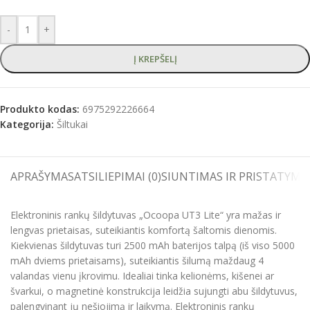
-
+
Į KREPŠELĮ
Produkto kodas:
6975292226664
Kategorija:
Šiltukai
APRAŠYMAS
ATSILIEPIMAI (0)
SIUNTIMAS IR PRISTATYMA
Elektroninis rankų šildytuvas „Ocoopa UT3 Lite“ yra mažas ir
lengvas prietaisas, suteikiantis komfortą šaltomis dienomis.
Kiekvienas šildytuvas turi 2500 mAh baterijos talpą (iš viso 5000
mAh dviems prietaisams), suteikiantis šilumą maždaug 4
valandas vienu įkrovimu. Idealiai tinka kelionėms, kišenei ar
švarkui, o magnetinė konstrukcija leidžia sujungti abu šildytuvus,
palengvinant jų nešiojimą ir laikymą. Elektroninis rankų