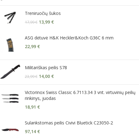
Treniruočių šukos
13,99
€
17,99
€
ASG dėtuvė H&K Heckler&Koch G36C 6 mm
22,99
€
Militariškas peilis S78
14,00
€
23,99
€
Victorinox Swiss Classic 6.7113.34 3 vnt. virtuvinių peilių
rinkinys, juodas
18,91
€
Sulankstomas peilis Civivi Bluetick C23050-2
97,14
€