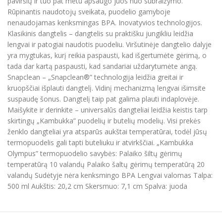
paviršių ir tuo pat metu apsaugo juos nuo subraižymo.
Rūpinantis naudotojų sveikata, puodelio gamyboje
nenaudojamas kenksmingas BPA. Inovatyvios technologijos.
Klasikinis dangtelis – dangtelis su praktišku jungikliu leidžia
lengvai ir patogiai naudotis puodeliu. Viršutinėje dangtelio dalyje
yra mygtukas, kurį reikia paspausti, kad išgertumėte gėrimą, o
tada dar kartą paspausti, kad sandariai uždarytumėte angą.
Snapclean – „Snapclean®” technologija leidžia greitai ir
kruopščiai išplauti dangtelį. Vidinį mechanizmą lengvai išimsite
suspaudę šonus. Dangtelį taip pat galima plauti indaplovėje.
Maišykite ir derinkite – universalūs dangteliai leidžia keistis tarp
skirtingų „Kambukka” puodelių ir butelių modelių. Visi prekės
ženklo dangteliai yra atsparūs aukštai temperatūrai, todėl jūsų
termopuodelis gali tapti buteliuku ir atvirkščiai. „Kambukka
Olympus” termopuodelio savybės: Palaiko šiltų gėrimų
temperatūrą 10 valandų Palaiko šaltų gėrimų temperatūrą 20
valandų Sudėtyje nėra kenksmingo BPA Lengvai valomas Talpa:
500 ml Aukštis: 20,2 cm Skersmuo: 7,1 cm Spalva: juoda