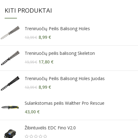
KITI PRODUKTAI
Treniruočių Peilis Balisong Holes
8,99
€
13,99
€
Treniruočių peilis balisong Skeleton
17,80
€
19,99
€
Treniruočių Peilis Balisong Holes Juodas
8,99
€
13,99
€
Sulankstomas peilis Walther Pro Rescue
43,00
€
Žibintuvėlis EDC Fino V2.0