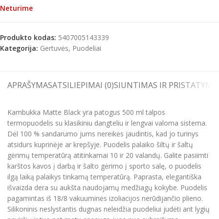
Neturime
Produkto kodas:
5407005143339
Kategorija:
Gertuvės, Puodeliai
APRAŠYMAS
ATSILIEPIMAI (0)
SIUNTIMAS IR PRISTATYMA
Kambukka Matte Black yra patogus 500 ml talpos
termopuodelis su klasikiniu dangteliu ir lengvai valoma sistema.
Dėl 100 % sandarumo jums nereikės jaudintis, kad jo turinys
atsidurs kuprinėje ar krepšyje. Puodelis palaiko šiltų ir šaltų
gėrimų temperatūrą atitinkamai 10 ir 20 valandų. Galite pasiimti
karštos kavos į darbą ir šalto gėrimo į sporto salę, o puodelis
ilgą laiką palaikys tinkamą temperatūrą. Paprasta, elegantiška
išvaizda dera su aukšta naudojamų medžiagų kokybe. Puodelis
pagamintas iš 18/8 vakuuminės izoliacijos nerūdijančio plieno.
Silikoninis neslystantis dugnas neleidžia puodeliui judėti ant lygių