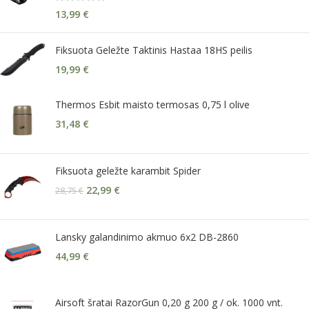
13,99
€
Fiksuota Geležte Taktinis Hastaa 18HS peilis
19,99
€
Thermos Esbit maisto termosas 0,75 l olive
31,48
€
Fiksuota geležte karambit Spider
22,99
€
28,75
€
Lansky galandinimo akmuo 6x2 DB-2860
44,99
€
Airsoft šratai RazorGun 0,20 g 200 g / ok. 1000 vnt.