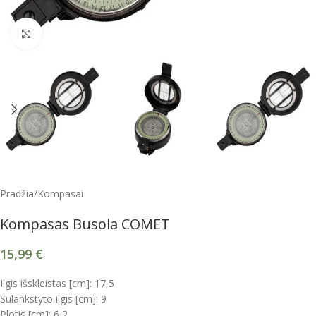
Spustelėkite, kad padidintumėte
Pradžia
/
Kompasai
Kompasas Busola COMET
15,99
€
Ilgis išskleistas [cm]: 17,5
Sulankstyto ilgis [cm]: 9
Plotis [cm]: 6,2