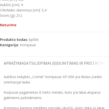
Aukštis [cm]: 4
Ciferblato skersmuo [cm]: 5,4
Svoris [g]: 212
Neturime
Produkto kodas:
kp006
Kategorija:
Kompasai
APRAŠYMAS
ATSILIEPIMAI (0)
SIUNTIMAS IR PRISTATYMA
Aukštos kokybės „Comet“ kompasas KP-006 yra tikslus įrankis
orientacijai lauke.
Korpusas pagamintas iš tvirto metalo, kuris yra labai atsparus
galimiems pažeidimams.
Kompaso kamera pripildyta specialiu skysčiu, kurio dėka jis labai