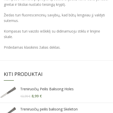
greitai ir tiksliai nustato teisingą kryptį.
Žiedas turi fluorescencinių savybių, kad būtų lengviau jį valdyti
sutemus.
Kompasas turi vaizdo ieškiklį su didinamuoju stiklu ir linijine
skale.
Pridedamas klasikinis žalias dėklas.
KITI PRODUKTAI
Treniruočių Peilis Balisong Holes
8,99
€
13,99
€
Treniruočių peilis balisong Skeleton