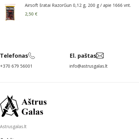
Airsoft šratai RazorGun 0,12 g, 200 g / apie 1666 vnt.
2,50
€
Telefonas
El. paštas
+370 679 56001
info@astrusgalas.lt
Astrusgalas.lt