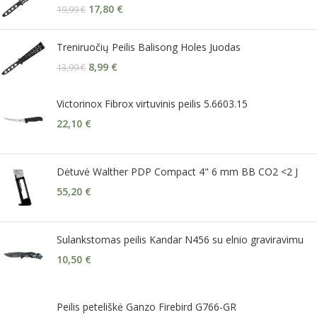
17,80
€
19,99
€
Treniruočių Peilis Balisong Holes Juodas
8,99
€
13,99
€
Victorinox Fibrox virtuvinis peilis 5.6603.15
22,10
€
Dėtuvė Walther PDP Compact 4" 6 mm BB CO2 <2 J
55,20
€
Sulankstomas peilis Kandar N456 su elnio graviravimu
10,50
€
Peilis peteliškė Ganzo Firebird G766-GR