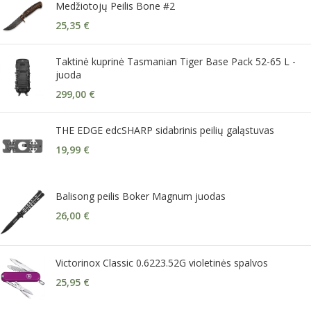
Medžiotojų Peilis Bone #2
25,35
€
Taktinė kuprinė Tasmanian Tiger Base Pack 52-65 L -
juoda
299,00
€
THE EDGE edcSHARP sidabrinis peilių galąstuvas
19,99
€
Balisong peilis Boker Magnum juodas
26,00
€
Victorinox Classic 0.6223.52G violetinės spalvos
25,95
€