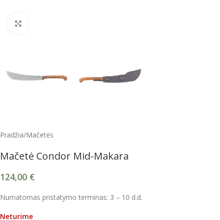
Spustelėkite, kad padidintumėte
Pradžia
/
Mačetės
Mačetė Condor Mid-Makara
124,00
€
Numatomas pristatymo terminas: 3 – 10 d.d.
Neturime