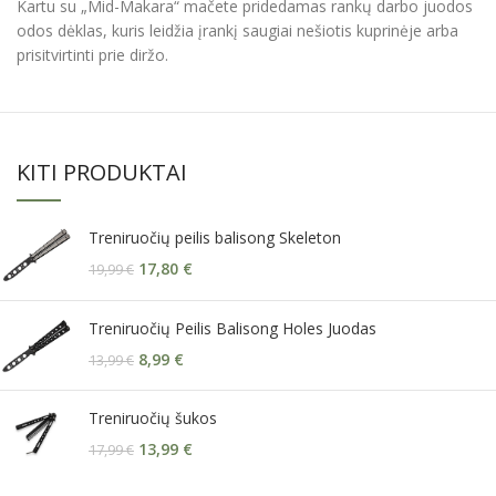
Kartu su „Mid-Makara“ mačete pridedamas rankų darbo juodos
odos dėklas, kuris leidžia įrankį saugiai nešiotis kuprinėje arba
prisitvirtinti prie diržo.
KITI PRODUKTAI
Treniruočių peilis balisong Skeleton
17,80
€
19,99
€
Treniruočių Peilis Balisong Holes Juodas
8,99
€
13,99
€
Treniruočių šukos
13,99
€
17,99
€