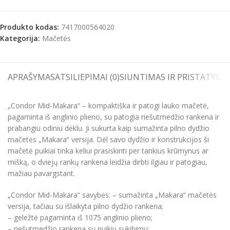
Produkto kodas:
7417000564020
Kategorija:
Mačetės
APRAŠYMAS
ATSILIEPIMAI (0)
SIUNTIMAS IR PRISTATYMA
„Condor Mid-Makara“ – kompaktiška ir patogi lauko mačetė,
pagaminta iš anglinio plieno, su patogia riešutmedžio rankena ir
prabangiu odiniu dėklu. Ji sukurta kaip sumažinta pilno dydžio
mačetės „Makara“ versija. Dėl savo dydžio ir konstrukcijos ši
mačetė puikiai tinka keliui prasiskinti per tankius krūmynus ar
mišką, o dviejų rankų rankena leidžia dirbti ilgiau ir patogiau,
mažiau pavargstant.
„Condor Mid-Makara“ savybės: – sumažinta „Makara“ mačetės
versija, tačiau su išlaikyta pilno dydžio rankena;
– geležtė pagaminta iš 1075 anglinio plieno;
– riešutmedžio rankena su puikiu sukibimu;