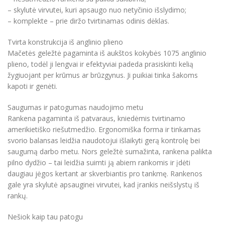
– skylutė virvutei, kuri apsaugo nuo netyčinio išslydimo;
– komplekte – prie diržo tvirtinamas odinis dėklas.
Tvirta konstrukcija iš anglinio plieno
Mačetės geležtė pagaminta iš aukštos kokybės 1075 anglinio
plieno, todėl ji lengvai ir efektyviai padeda prasiskinti kelią
žygiuojant per krūmus ar brūzgynus. Ji puikiai tinka šakoms
kapoti ir genėti.
Saugumas ir patogumas naudojimo metu
Rankena pagaminta iš patvaraus, kniedėmis tvirtinamo
amerikietiško riešutmedžio. Ergonomiška forma ir tinkamas
svorio balansas leidžia naudotojui išlaikyti gerą kontrolę bei
saugumą darbo metu. Nors geležtė sumažinta, rankena palikta
pilno dydžio – tai leidžia suimti ją abiem rankomis ir įdėti
daugiau jėgos kertant ar skverbiantis pro tankmę. Rankenos
gale yra skylutė apsauginei virvutei, kad įrankis neišslystų iš
rankų.
Nešiok kaip tau patogu