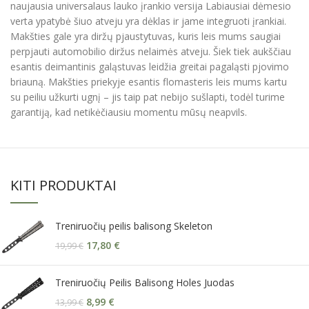
naujausia universalaus lauko įrankio versija Labiausiai dėmesio
verta ypatybė šiuo atveju yra dėklas ir jame integruoti įrankiai.
Makšties gale yra diržų pjaustytuvas, kuris leis mums saugiai
perpjauti automobilio diržus nelaimės atveju. Šiek tiek aukščiau
esantis deimantinis galąstuvas leidžia greitai pagaląsti pjovimo
briauną. Makšties priekyje esantis flomasteris leis mums kartu
su peiliu užkurti ugnį – jis taip pat nebijo sušlapti, todėl turime
garantiją, kad netikėčiausiu momentu mūsų neapvils.
KITI PRODUKTAI
Treniruočių peilis balisong Skeleton
17,80
€
19,99
€
Treniruočių Peilis Balisong Holes Juodas
8,99
€
13,99
€