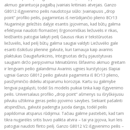
akmuo garantuoja pagalbą įvairiais kritiniais atvejais. Ganzo
G8012 išgyvenimo peilis naudotojui siūlo: Įvairiapusis „drop
point“ profilio peilis, pagamintas iš nerūdijančio plieno 8Cr13
Nugarinėje geležtės dalyje esantis įpjovimas, kad būtų galima
efektyviai naudoti flomasterį Ergonomiškas liežuvėlis ir rikas,
leidžiantis patogiai laikyti peilį Gausus rikas ir tekstūruotas
liežuvėlis, kad peilį būtų galima saugiai valdyti Liežuvėlio gale
esanti išsikišusi plieninė galvutė, kuri tarnauja kaip avarinis
plaktukas Daugiafunkcinis, Integruotas diržų pjaustytuvas
saugiam diržo perpjovimui Miniatiūrinis šlifavimo akmuo greitam
ir lengvam peilio galandimui Avarinis ugnies kurstytojas šlapiai
ugniai Ganzo G8012 peilio galvutė pagaminta iš 8Cr13 plieno,
pasižyminčio dideliu atsparumu korozijai. Kartu su galimybe
lengvai pagaląsti, todėl šis modelis puikiai tinka kaip išgyvenimo
peilis. Universalaus profilio „drop point“ ašmenys su išryškėjusiu
pilvuku užtikrina geras peilio pjovimo savybes. Siekiant pašalinti
atspindžius, galvutė padengta juoda danga, todėl peilis
papildomai atsparus rūdijimui. Tačiau galime pastebėti, kad tam
tikra nugarėlės sritis buvo palikta atvira – tai yra įpjova, kuri leis
patogiai naudoti flinto peilį. Ganzo G8012 V2 išgyvenimo peilis –