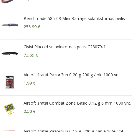
Benchmade 585-03 Mini Barrage sulankstomas peilis
255,99
€
Civivi Placoid sulankstomas peilis C23079-1
73,69
€
Airsoft šratai RazorGun 0,20 g 200 g / ok. 1000 vnt.
1,99
€
Airsoft šratai Combat Zone Basic 0,12 g 6 mm 1000 vnt.
2,50
€
Airsoft šratai RazorGun 0,12 g, 200 g / apie 1666 vnt.