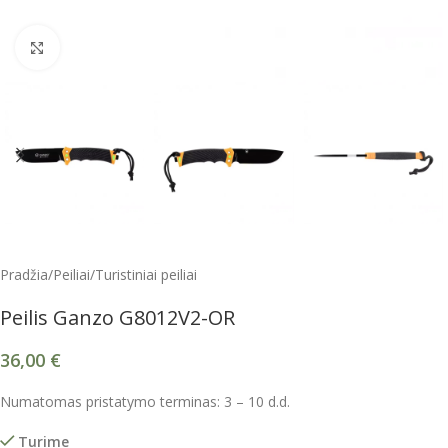
Spustelėkite, kad padidintumėte
Pradžia
/
Peiliai
/
Turistiniai peiliai
Peilis Ganzo G8012V2-OR
36,00
€
Numatomas pristatymo terminas: 3 – 10 d.d.
Turime