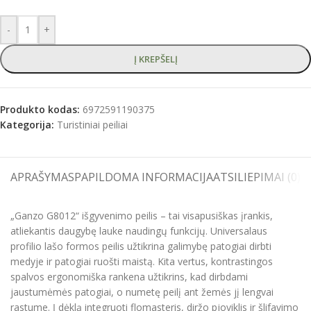
-
+
Į KREPŠELĮ
Produkto kodas:
6972591190375
Kategorija:
Turistiniai peiliai
APRAŠYMAS
PAPILDOMA INFORMACIJA
ATSILIEPIMAI (0)
S
„Ganzo G8012“ išgyvenimo peilis – tai visapusiškas įrankis,
atliekantis daugybę lauke naudingų funkcijų. Universalaus
profilio lašo formos peilis užtikrina galimybę patogiai dirbti
medyje ir patogiai ruošti maistą. Kita vertus, kontrastingos
spalvos ergonomiška rankena užtikrins, kad dirbdami
jaustumėmės patogiai, o numetę peilį ant žemės jį lengvai
rastume. Į dėklą integruoti flomasteris, diržo pjoviklis ir šlifavimo