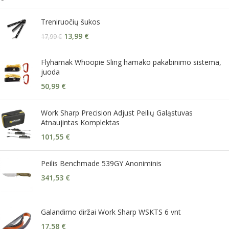
Treniruočių šukos
13,99
€
17,99
€
Flyhamak Whoopie Sling hamako pakabinimo sistema,
juoda
50,99
€
Work Sharp Precision Adjust Peilių Galąstuvas
Atnaujintas Komplektas
101,55
€
Peilis Benchmade 539GY Anoniminis
341,53
€
Galandimo diržai Work Sharp WSKTS 6 vnt
17,58
€