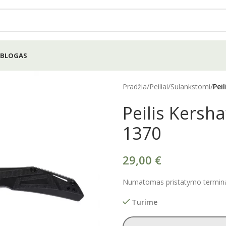
BLOGAS
Pradžia
/
Peiliai
/
Sulankstomi
/
Pei
Peilis Kers
1370
29,00
€
Numatomas pristatymo terminas
Turime