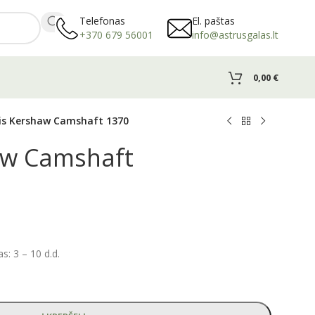
Telefonas
El. paštas
+370 679 56001
info@astrusgalas.lt
0,00
€
lis Kershaw Camshaft 1370
haw Camshaft
: 3 – 10 d.d.