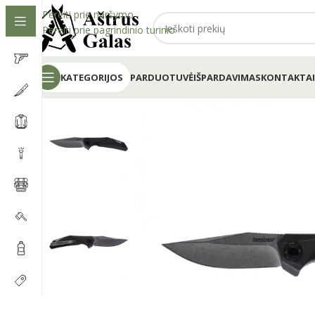
Pereiti prie naršymo
Pereiti prie pagrindinio turinio
KATEGORIJOS
PARDUOTUVĖ
IŠPARDAVIMAS
KONTAKTAI