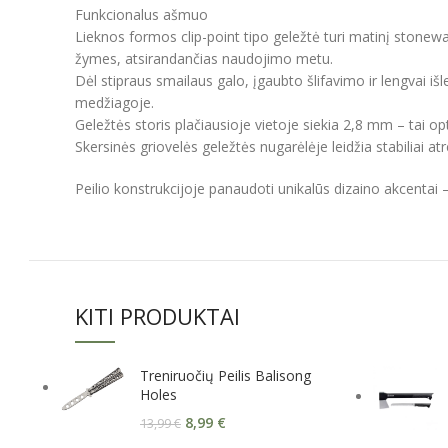
Funkcionalus ašmuo
Lieknos formos clip-point tipo geležtė turi matinį stone
žymes, atsirandančias naudojimo metu.
Dėl stipraus smailaus galo, įgaubto šlifavimo ir lengvai
medžiagoje.
Geležtės storis plačiausioje vietoje siekia 2,8 mm – tai 
Skersinės griovelės geležtės nugarėlėje leidžia stabiliai a
Peilio konstrukcijoje panaudoti unikalūs dizaino akcentai – 
KITI PRODUKTAI
Treniruočių Peilis Balisong
Holes
8,99
€
13,99
€