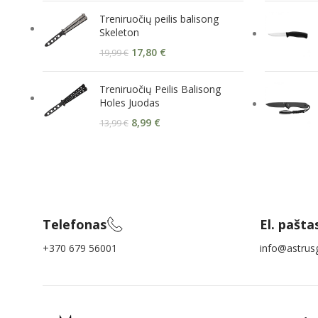
Treniruočių peilis balisong
Skeleton
17,80
€
19,99
€
Treniruočių Peilis Balisong
Holes Juodas
8,99
€
13,99
€
Telefonas
El. pašta
+370 679 56001
info@astrusg