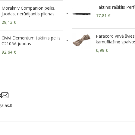
Taktinis rašiklis Perf
Morakniv Companion peilis,
juodas, nerūdijantis plienas
17,81
€
29,13
€
Paracord virvė švies
Civivi Elementum taktinis peilis
kamufliažinė spalvo
C2105A juodas
6,99
€
92,64
€
s
alas.lt