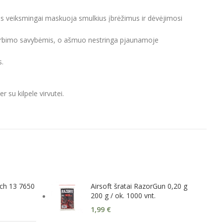
ris veiksmingai maskuoja smulkius įbrėžimus ir dėvėjimosi
skverbimo savybėmis, o ašmuo nestringa pjaunamoje
s.
 su kilpele virvutei.
nch 13 7650
Airsoft šratai RazorGun 0,20 g
200 g / ok. 1000 vnt.
1,99
€