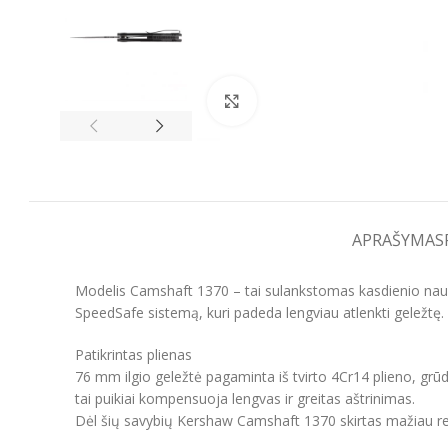
Spustelėkite, kad padidintumėt
APRAŠYMAS
Modelis Camshaft 1370 – tai sulankstomas kasdienio naudojim
SpeedSafe sistemą, kuri padeda lengviau atlenkti geležtę.
Patikrintas plienas
76 mm ilgio geležtė pagaminta iš tvirto 4Cr14 plieno, grūd
tai puikiai kompensuoja lengvas ir greitas aštrinimas.
Dėl šių savybių Kershaw Camshaft 1370 skirtas mažiau rei