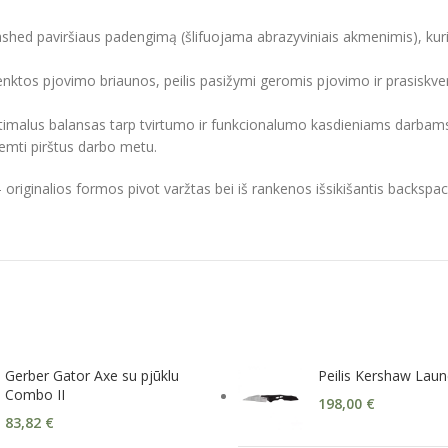
washed paviršiaus padengimą (šlifuojama abrazyviniais akmenimis), ku
 išlenktos pjovimo briaunos, peilis pasižymi geromis pjovimo ir prasi
optimalus balansas tarp tvirtumo ir funkcionalumo kasdieniams darbam
tremti pirštus darbo metu.
originalios formos pivot varžtas bei iš rankenos išsikišantis backspacer
Gerber Gator Axe su pjūklu
Peilis Kershaw Lau
Combo II
198,00
€
83,82
€