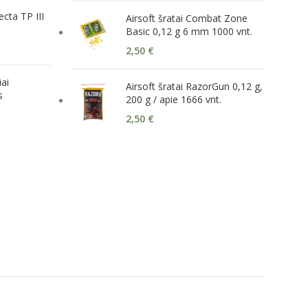
ecta TP III
Airsoft šratai Combat Zone
Basic 0,12 g 6 mm 1000 vnt.
2,50
€
iai
Airsoft šratai RazorGun 0,12 g,
s
200 g / apie 1666 vnt.
2,50
€