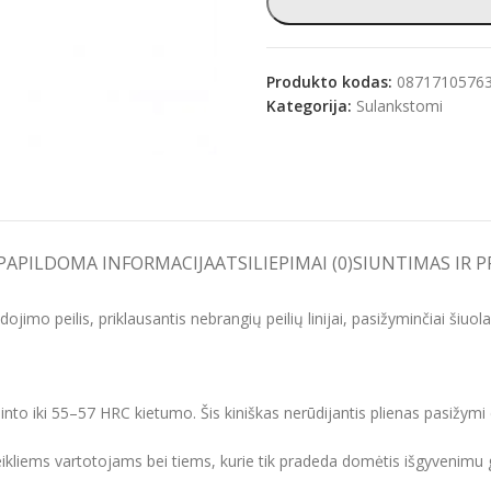
Produkto kodas:
0871710576
Kategorija:
Sulankstomi
e
PAPILDOMA INFORMACIJA
ATSILIEPIMAI (0)
SIUNTIMAS IR 
o peilis, priklausantis nebrangių peilių linijai, pasižyminčiai šiuolaik
into iki 55–57 HRC kietumo. Šis kiniškas nerūdijantis plienas pasižymi 
kliems vartotojams bei tiems, kurie tik pradeda domėtis išgyvenimu 