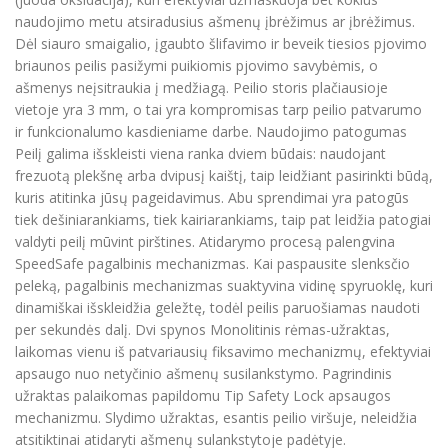
naudojimo metu atsiradusius ašmenų įbrėžimus ar įbrėžimus.
Dėl siauro smaigalio, įgaubto šlifavimo ir beveik tiesios pjovimo
briaunos peilis pasižymi puikiomis pjovimo savybėmis, o
ašmenys neįsitraukia į medžiagą. Peilio storis plačiausioje
vietoje yra 3 mm, o tai yra kompromisas tarp peilio patvarumo
ir funkcionalumo kasdieniame darbe. Naudojimo patogumas
Peilį galima išskleisti viena ranka dviem būdais: naudojant
frezuotą plekšnę arba dvipusį kaištį, taip leidžiant pasirinkti būdą,
kuris atitinka jūsų pageidavimus. Abu sprendimai yra patogūs
tiek dešiniarankiams, tiek kairiarankiams, taip pat leidžia patogiai
valdyti peilį mūvint pirštines. Atidarymo procesą palengvina
SpeedSafe pagalbinis mechanizmas. Kai paspausite slenksčio
peleką, pagalbinis mechanizmas suaktyvina vidinę spyruoklę, kuri
dinamiškai išskleidžia geležtę, todėl peilis paruošiamas naudoti
per sekundės dalį. Dvi spynos Monolitinis rėmas-užraktas,
laikomas vienu iš patvariausių fiksavimo mechanizmų, efektyviai
apsaugo nuo netyčinio ašmenų susilankstymo. Pagrindinis
užraktas palaikomas papildomu Tip Safety Lock apsaugos
mechanizmu. Slydimo užraktas, esantis peilio viršuje, neleidžia
atsitiktinai atidaryti ašmenų sulankstytoje padėtyje.