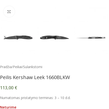
Spustelėkite, kad padidintumėte
Pradžia
/
Peiliai
/
Sulankstomi
Peilis Kershaw Leek 1660BLKW
113,00
€
Numatomas pristatymo terminas: 3 – 10 d.d.
Neturime