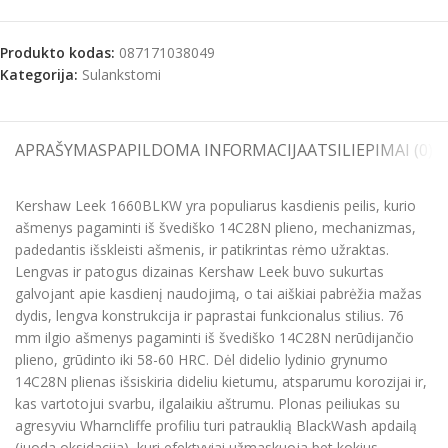
Produkto kodas:
087171038049
Kategorija:
Sulankstomi
APRAŠYMAS
PAPILDOMA INFORMACIJA
ATSILIEPIMAI (0)
S
Kershaw Leek 1660BLKW yra populiarus kasdienis peilis, kurio
ašmenys pagaminti iš švediško 14C28N plieno, mechanizmas,
padedantis išskleisti ašmenis, ir patikrintas rėmo užraktas.
Lengvas ir patogus dizainas Kershaw Leek buvo sukurtas
galvojant apie kasdienį naudojimą, o tai aiškiai pabrėžia mažas
dydis, lengva konstrukcija ir paprastai funkcionalus stilius. 76
mm ilgio ašmenys pagaminti iš švediško 14C28N nerūdijančio
plieno, grūdinto iki 58-60 HRC. Dėl didelio lydinio grynumo
14C28N plienas išsiskiria dideliu kietumu, atsparumu korozijai ir,
kas vartotojui svarbu, ilgalaikiu aštrumu. Plonas peiliukas su
agresyviu Wharncliffe profiliu turi patrauklią BlackWash apdailą
(juoda oksidacija), kuri efektyviai užmaskuoja bet kokius