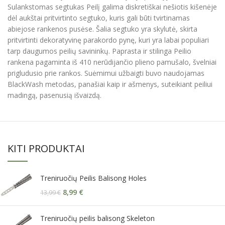
Sulankstomas segtukas Peilį galima diskretiškai nešiotis kišenėje
dėl aukštai pritvirtinto segtuko, kuris gali būti tvirtinamas
abiejose rankenos pusėse. Šalia segtuko yra skylutė, skirta
pritvirtinti dekoratyvinę parakordo pynę, kuri yra labai populiari
tarp daugumos peilių savininkų. Paprasta ir stilinga Peilio
rankena pagaminta iš 410 nerūdijančio plieno pamušalo, švelniai
prigludusio prie rankos. Suėmimui užbaigti buvo naudojamas
BlackWash metodas, panašiai kaip ir ašmenys, suteikiant peiliui
madingą, pasenusią išvaizdą.
KITI PRODUKTAI
Treniruočių Peilis Balisong Holes
8,99
€
13,99
€
Treniruočių peilis balisong Skeleton