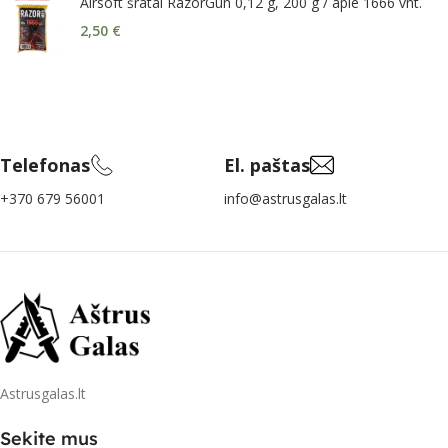
Airsoft šratai RazorGun 0,12 g, 200 g / apie 1666 vnt.
2,50
€
Telefonas
El. paštas
+370 679 56001
info@astrusgalas.lt
Astrusgalas.lt
Sekite mus