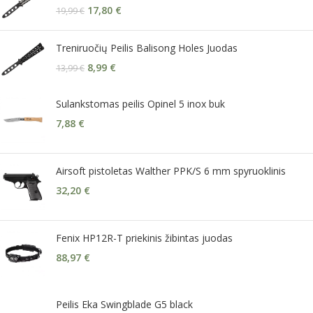
17,80
€
19,99
€
Treniruočių Peilis Balisong Holes Juodas
8,99
€
13,99
€
Sulankstomas peilis Opinel 5 inox buk
7,88
€
Airsoft pistoletas Walther PPK/S 6 mm spyruoklinis
32,20
€
Fenix HP12R-T priekinis žibintas juodas
88,97
€
Peilis Eka Swingblade G5 black