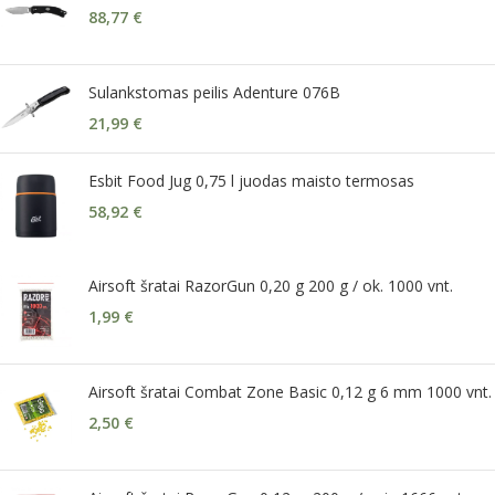
88,77
€
Sulankstomas peilis Adenture 076B
21,99
€
Esbit Food Jug 0,75 l juodas maisto termosas
58,92
€
Airsoft šratai RazorGun 0,20 g 200 g / ok. 1000 vnt.
1,99
€
Airsoft šratai Combat Zone Basic 0,12 g 6 mm 1000 vnt.
2,50
€