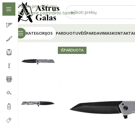
Pereiti prie naršymo
Pereiti prie pagrindinio turinio
KATEGORIJOS
PARDUOTUVĖ
IŠPARDAVIMAS
KONTAKTAI
IŠPARDUOTA