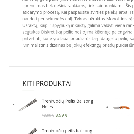
sprendimas tiek dešiniarankiams, tiek kairiarankiams. Šis 
atidarymo procesą. Kai paspausite svirties peleką arba išsk
naudoti per sekundės dalį. Tvirtas užraktas Monolitinis 
Užraktą, kaip ir spygliuką ir kaištį, galima valdyti viena
segtukas Diskretišką peilio nešiojimą kišenėje palengvina e
pritvirtinti, kurie yra labai populiarūs tarp daugelio pei
Minimalistinis dizainas be jokių efektingų priedų puikiai i
KITI PRODUKTAI
Treniruočių Peilis Balisong
Holes
8,99
€
13,99
€
Treniruočių peilis balisong