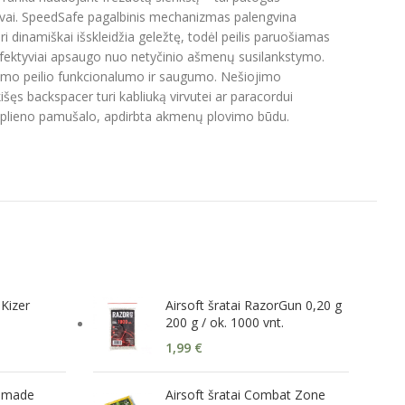
lengvai. SpeedSafe pagalbinis mechanizmas palengvina
i dinamiškai išskleidžia geležtę, todėl peilis paruošiamas
 efektyviai apsaugo nuo netyčinio ašmenų susilankstymo.
kstomo peilio funkcionalumo ir saugumo. Nešiojimo
išęs backspacer turi kabliuką virvutei ar paracordui
nčio plieno pamušalo, apdirbta akmenų plovimo būdu.
 Kizer
Airsoft šratai RazorGun 0,20 g
200 g / ok. 1000 vnt.
1,99
€
chmade
Airsoft šratai Combat Zone