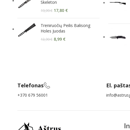
Skeleton
17,80
€
19,99
€
Treniruočių Peilis Balisong
Holes Juodas
8,99
€
13,99
€
Telefonas
El. pašta
+370 679 56001
info@astrusg
I