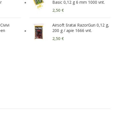
r
Basic 0,12 g 6 mm 1000 vnt.
2,50
€
Civivi
Airsoft šratai RazorGun 0,12 g,
een
200 g / apie 1666 vnt.
2,50
€