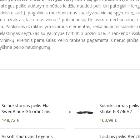
patogus peilio atidarymo būdas leidžia naudoti peilį itin patogiai ir 
leisite kaištį, pagalbinis mechanizmas suaktyvina vidinę spyruoklę, kur
rėmo užraktas, laikomas vienu iš patvariausių fiksavimo mechanizmų,
 ranka. Patikimas užraktas yra svarbus elementas, reikalaujantis sulan
lastingas segtukas su galimybe tvirtinti 3 pozicijose. Iš rankenos išsik
lių savininkų. Plieninis pamušalas Peilio rankena pagaminta iš nerūdija
šryškina peilio naudingumą.
Sulankstomas peilis Eka
Sulankstomas peilis
SwedBlade G6 oranžinis
Shrike Ki3746A2
148,72
€
160,99
€
Airsoft šautuvas Legends
Taktinis peilis Ben