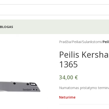
BLOGAS
Pradžia
/
Peiliai
/
Sulankstomi
/
Pei
Peilis Kersh
1365
34,00
€
Numatomas pristatymo terminas
Neturime