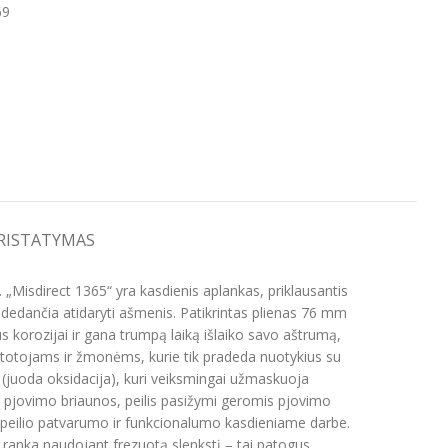
69
PRISTATYMAS
„Misdirect 1365“ yra kasdienis aplankas, priklausantis
adedančia atidaryti ašmenis. Patikrintas plienas 76 mm
us korozijai ir gana trumpą laiką išlaiko savo aštrumą,
artotojams ir žmonėms, kurie tik pradeda nuotykius su
lą (juoda oksidacija), kuri veiksmingai užmaskuoja
os pjovimo briaunos, peilis pasižymi geromis pjovimo
p peilio patvarumo ir funkcionalumo kasdieniame darbe.
na ranka naudojant frezuotą slenkstį – tai patogus