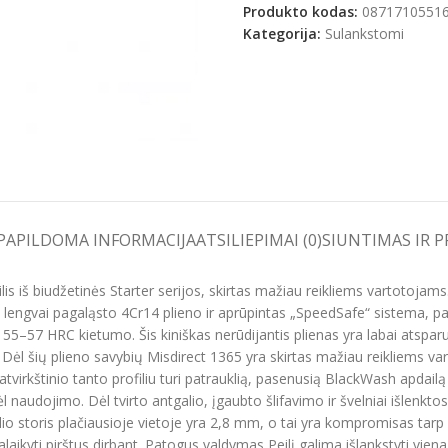
Produkto kodas:
0871710551
Kategorija:
Sulankstomi
e
PAPILDOMA INFORMACIJA
ATSILIEPIMAI (0)
SIUNTIMAS IR 
iš biudžetinės Starter serijos, skirtas mažiau reikliems vartotojams. 
š lengvai pagaląsto 4Cr14 plieno ir aprūpintas „SpeedSafe“ sistema, p
i 55–57 HRC kietumo. Šis kiniškas nerūdijantis plienas yra labai atspar
Dėl šių plieno savybių Misdirect 1365 yra skirtas mažiau reikliems v
u atvirkštinio tanto profiliu turi patrauklią, pasenusią BlackWash apdai
 naudojimo. Dėl tvirto antgalio, įgaubto šlifavimo ir švelniai išlenkt
io storis plačiausioje vietoje yra 2,8 mm, o tai yra kompromisas tar
laikyti pirštus dirbant. Patogus valdymas Peilį galima išlankstyti vie