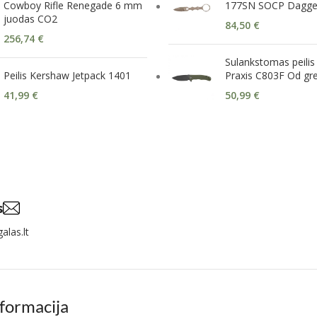
Cowboy Rifle Renegade 6 mm
177SN SOCP Dagge
juodas CO2
84,50
€
256,74
€
Sulankstomas peilis 
Peilis Kershaw Jetpack 1401
Praxis C803F Od gr
41,99
€
50,99
€
s
alas.lt
nformacija