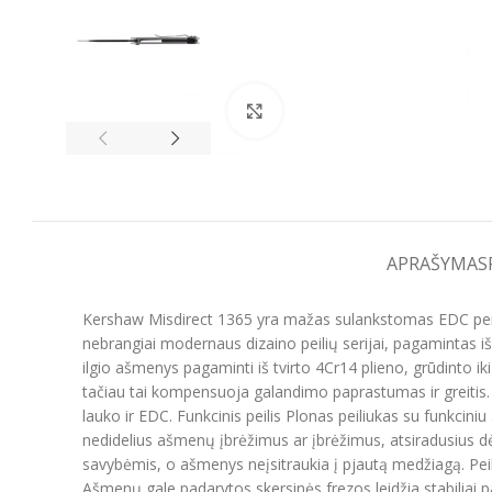
Spustelėkite, kad padidintumėt
APRAŠYMAS
Kershaw Misdirect 1365 yra mažas sulankstomas EDC peilis 
nebrangiai modernaus dizaino peilių serijai, pagamintas i
ilgio ašmenys pagaminti iš tvirto 4Cr14 plieno, grūdinto ik
tačiau tai kompensuoja galandimo paprastumas ir greitis. 
lauko ir EDC. Funkcinis peilis Plonas peiliukas su funkcini
nedidelius ašmenų įbrėžimus ar įbrėžimus, atsiradusius dėl
savybėmis, o ašmenys neįsitraukia į pjautą medžiagą. Peil
Ašmenų gale padarytos skersinės frezos leidžia stabiliai pa