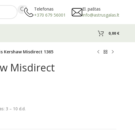
Telefonas
El. paštas
+370 679 56001
info@astrusgalas.lt
0,00
€
lis Kershaw Misdirect 1365
aw Misdirect
: 3 – 10 d.d.