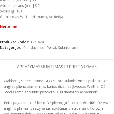
Ašmenų storis [mm] 3.5
Svoris [g] 164
Gamintojas Walther/Umarex, Vokietija
Neturime
Produkto kodas:
125-424
Kategorijos:
Išpardavimas
,
Peiliai
,
Sulankstomi
APRAŠYMAS
SIUNTIMAS IR PRISTATYMAS
Walther Q5 Steel Frame BLW SE yra sulankstomas peilis su D2
anglies plieno ašmenimis, kurios dizainas įkvėptas Walther Q5
Steel Frame sportinio pistoleto. Turi dantytais ašmenimis.
Peilis pagamintas iš kieto D2 plieno, grūdinto iki 60 HRC. D2 yra
anglinis plienas, pasižymintis aukščiausiu atsparumu korozijai,
pasižymintis dideliu atsparumu dilimui, ilgalaikiu aštrumu ir