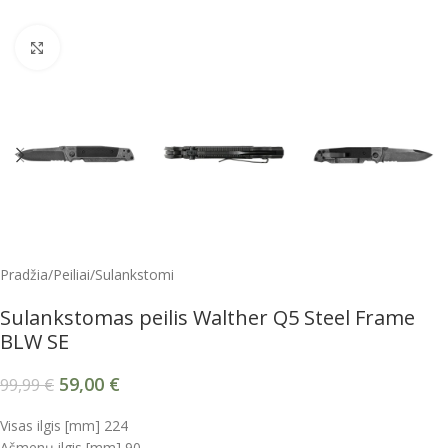
Spustelėkite, kad padidintumėte
Pradžia
/
Peiliai
/
Sulankstomi
Sulankstomas peilis Walther Q5 Steel Frame
BLW SE
59,00
€
99,99
€
Visas ilgis [mm] 224
Ašmenų ilgis [mm] 90