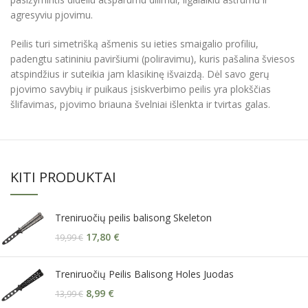
agresyviu pjovimu.
Peilis turi simetrišką ašmenis su ieties smaigalio profiliu,
padengtu satininiu paviršiumi (poliravimu), kuris pašalina šviesos
atspindžius ir suteikia jam klasikinę išvaizdą. Dėl savo gerų
pjovimo savybių ir puikaus įsiskverbimo peilis yra plokščias
šlifavimas, pjovimo briauna švelniai išlenkta ir tvirtas galas.
KITI PRODUKTAI
Treniruočių peilis balisong Skeleton
17,80
€
19,99
€
Treniruočių Peilis Balisong Holes Juodas
8,99
€
13,99
€