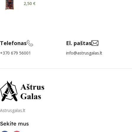
2,50
€
Telefonas
El. paštas
+370 679 56001
info@astrusgalas.lt
Astrusgalas.lt
Sekite mus