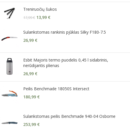
Treniruočių šukos
13,99
€
17,99
€
Sulankstomas rankinis pjūklas Silky F180-7.5
26,99
€
Esbit Majoris termo puodelis 0,45 l sidabrinis,
nerūdijantis plienas
26,99
€
Peilis Benchmade 18050S Intersect
180,99
€
Sulankstomas peilis Benchmade 940-04 Osborne
253,99
€