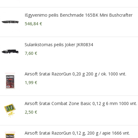
Išgyvenimo peilis Benchmade 165BK Mini Bushcrafter
546,84
€
Sulankstomas peilis Joker JKR0834
7,60
€
Airsoft šratai RazorGun 0,20 g 200 g / ok. 1000 vnt.
1,99
€
Airsoft šratai Combat Zone Basic 0,12 g 6 mm 1000 vnt.
2,50
€
Airsoft šratai RazorGun 0,12 g, 200 g / apie 1666 vnt.