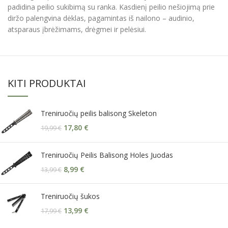
padidina peilio sukibimą su ranka. Kasdienį peilio nešiojimą prie
diržo palengvina dėklas, pagamintas iš nailono – audinio,
atsparaus įbrėžimams, drėgmei ir pelėsiui.
KITI PRODUKTAI
Treniruočių peilis balisong Skeleton
17,80
€
19,99
€
Treniruočių Peilis Balisong Holes Juodas
8,99
€
13,99
€
Treniruočių šukos
13,99
€
17,99
€