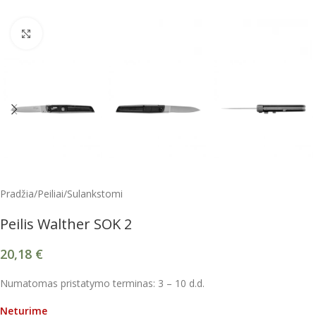
Spustelėkite, kad padidintumėte
Pradžia
/
Peiliai
/
Sulankstomi
Peilis Walther SOK 2
20,18
€
Numatomas pristatymo terminas: 3 – 10 d.d.
Neturime