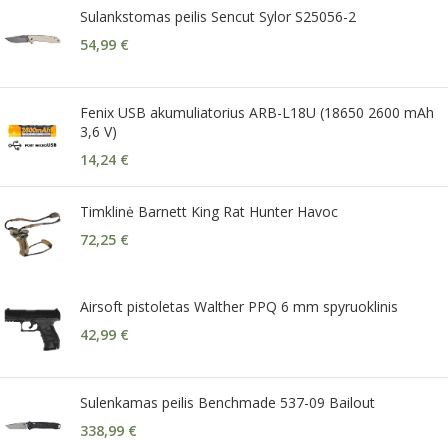
Sulankstomas peilis Sencut Sylor S25056-2
54,99
€
Fenix USB akumuliatorius ARB-L18U (18650 2600 mAh
3,6 V)
14,24
€
Timklinė Barnett King Rat Hunter Havoc
72,25
€
Airsoft pistoletas Walther PPQ 6 mm spyruoklinis
42,99
€
Sulenkamas peilis Benchmade 537-09 Bailout
338,99
€