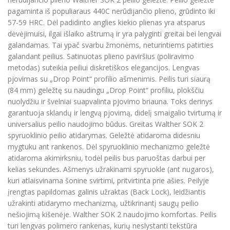
pagaminta iš populiaraus 440C nerūdijančio plieno, grūdinto iki
57-59 HRC. Dėl padidinto anglies kiekio plienas yra atsparus
dėvėjimuisi, ilgai išlaiko aštrumą ir yra palyginti greitai bei lengvai
galandamas. Tai ypač svarbu žmonėms, neturintiems patirties
galandant peilius. Satinuotas plieno paviršius (poliravimo
metodas) suteikia peiliui diskretiškos elegancijos. Lengvas
pjovimas su „Drop Point“ profilio ašmenimis. Peilis turi siaurą
(84 mm) geležtę su naudingu „Drop Point“ profiliu, plokščiu
nuolydžiu ir švelniai suapvalinta pjovimo briauna. Toks derinys
garantuoja sklandų ir lengvą pjovimą, didelį smaigalio tvirtumą ir
universalius peilio naudojimo būdus. Greitas Walther SOK 2
spyruoklinio peilio atidarymas. Geležtė atidaroma didesniu
mygtuku ant rankenos. Dėl spyruoklinio mechanizmo geležtė
atidaroma akimirksniu, todėl peilis bus paruoštas darbui per
kelias sekundes. Ašmenys užrakinami spyruokle (ant nugaros),
kuri atlaisvinama šonine svirtimi, pritvirtinta prie ašies. Peilyje
įrengtas papildomas galinis užraktas (Back Lock), leidžiantis
užrakinti atidarymo mechanizmą, užtikrinantį saugų peilio
nešiojimą kišenėje. Walther SOK 2 naudojimo komfortas. Peilis
turi lengvas polimero rankenas, kurių neslystanti tekstūra