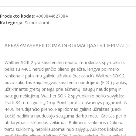
Produkto kodas:
4000844627384
Kategorija:
Sulankstomi
APRAŠYMAS
PAPILDOMA INFORMACIJA
ATSILIEPIMAI (0)
S
Walther SOK 2 yra kasdieniam naudojimui skirtas spyruoklinis
peilis su 440C nerūdijančio plieno geležte, lengva polimero
rankena ir patikimu galiniu užraktu (back-lock). Walther SOK 2
buvo sukurtas kaip lengvas kasdienio naudojimo (EDC) įrankis,
užtikrinantis greitą prieigą prie ašmenų, saugų naudojimą ir
patogų nešiojimą. Walther SOK 2 spyruoklinio peilio savybės:
Tvirti 84 mm ilgio ir „Drop Point“ profilio ašmenys pagaminti iš
440C nerūdijančio plieno. Papildomas galinis užraktas (Back
Lock) padidina naudotojo saugumą darbo metu. Greitas peilio
atidarymas ir sklandus veikimas. Polimero rankenos užtikrina
tvirtą sukibimą, nepriklausomai nuo sąlygų. Aukštos kokybės
nerūdijančio plieno Walther SOK 2 peilio geležtė. Peilio geležtė