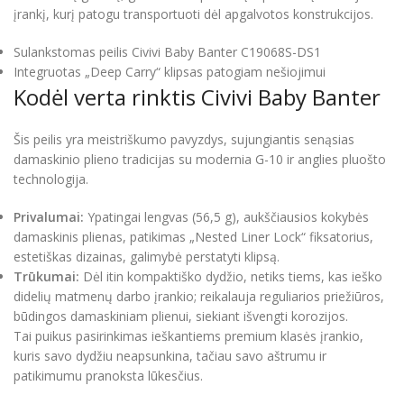
įrankį, kurį patogu transportuoti dėl apgalvotos konstrukcijos.
Sulankstomas peilis Civivi Baby Banter C19068S-DS1
Integruotas „Deep Carry“ klipsas patogiam nešiojimui
Kodėl verta rinktis Civivi Baby Banter
Šis peilis yra meistriškumo pavyzdys, sujungiantis senąsias
damaskinio plieno tradicijas su modernia G-10 ir anglies pluošto
technologija.
Privalumai:
Ypatingai lengvas (56,5 g), aukščiausios kokybės
damaskinis plienas, patikimas „Nested Liner Lock“ fiksatorius,
estetiškas dizainas, galimybė perstatyti klipsą.
Trūkumai:
Dėl itin kompaktiško dydžio, netiks tiems, kas ieško
didelių matmenų darbo įrankio; reikalauja reguliarios priežiūros,
būdingos damaskiniam plienui, siekiant išvengti korozijos.
Tai puikus pasirinkimas ieškantiems premium klasės įrankio,
kuris savo dydžiu neapsunkina, tačiau savo aštrumu ir
patikimumu pranoksta lūkesčius.