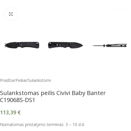
Spustelėkite, kad padidintumėte
Pradžia
/
Peiliai
/
Sulankstomi
Sulankstomas peilis Civivi Baby Banter
C19068S-DS1
113,39
€
Numatomas pristatymo terminas: 3 – 10 d.d.