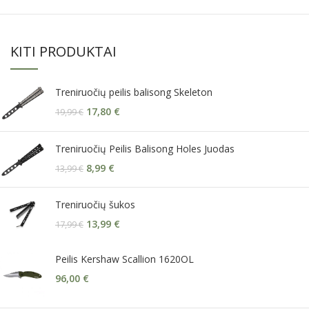
KITI PRODUKTAI
Treniruočių peilis balisong Skeleton
17,80
€
19,99
€
Treniruočių Peilis Balisong Holes Juodas
8,99
€
13,99
€
Treniruočių šukos
13,99
€
17,99
€
Peilis Kershaw Scallion 1620OL
96,00
€