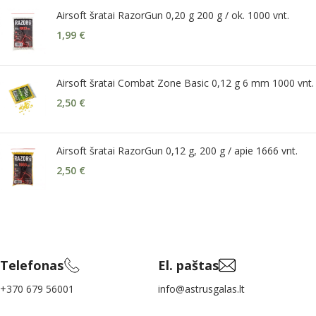
Airsoft šratai RazorGun 0,20 g 200 g / ok. 1000 vnt.
1,99
€
Airsoft šratai Combat Zone Basic 0,12 g 6 mm 1000 vnt.
2,50
€
Airsoft šratai RazorGun 0,12 g, 200 g / apie 1666 vnt.
2,50
€
Telefonas
El. paštas
+370 679 56001
info@astrusgalas.lt