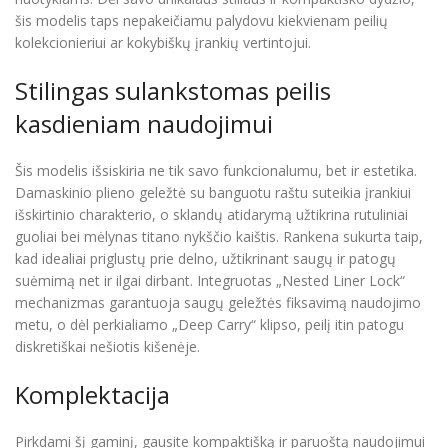
šis modelis taps nepakeičiamu palydovu kiekvienam peilių
kolekcionieriui ar kokybiškų įrankių vertintojui.
Stilingas sulankstomas peilis
kasdieniam naudojimui
Šis modelis išsiskiria ne tik savo funkcionalumu, bet ir estetika.
Damaskinio plieno geležtė su banguotu raštu suteikia įrankiui
išskirtinio charakterio, o sklandų atidarymą užtikrina rutuliniai
guoliai bei mėlynas titano nykščio kaištis. Rankena sukurta taip,
kad idealiai priglustų prie delno, užtikrinant saugų ir patogų
suėmimą net ir ilgai dirbant. Integruotas „Nested Liner Lock“
mechanizmas garantuoja saugų geležtės fiksavimą naudojimo
metu, o dėl perkialiamo „Deep Carry“ klipso, peilį itin patogu
diskretiškai nešiotis kišenėje.
Komplektacija
Pirkdami šį gaminį, gausite kompaktišką ir paruoštą naudojimui