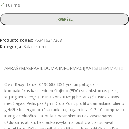
Turime
Į KREPŠELĮ
Produkto kodas:
763416247208
Kategorija:
Sulankstomi
APRAŠYMAS
PAPILDOMA INFORMACIJA
ATSILIEPIMAI (0)
S
Civivi Baby Banter C19068S-DS1 yra itin patogus ir
kompaktiškas kasdienio nešiojimo (EDC) sulankstomas peilis,
sujungiantis lengvą, tvirtą konstrukciją bei aukščiausios klasės
medžiagas. Peilis pasižymi Drop-Point profilio damaskinio plieno
geležte bei ergonomiška rankena, pagaminta iš G-10 kompozito
ir anglies pluošto. Tai puikus pasirinkimas tiek kasdienėms
užduotims atlikti, tiek lauko išvykoms, bushcraft ar survival
nuotykiams. Dėl savo unikalaus stiliaus ir kompaktiško dydžio,