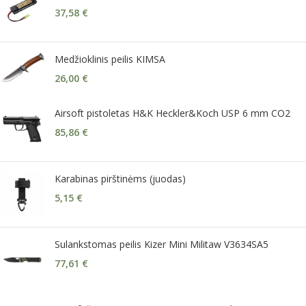
37,58
€
Medžioklinis peilis KIMSA
26,00
€
Airsoft pistoletas H&K Heckler&Koch USP 6 mm CO2
85,86
€
Karabinas pirštinėms (juodas)
5,15
€
Sulankstomas peilis Kizer Mini Militaw V3634SA5
77,61
€