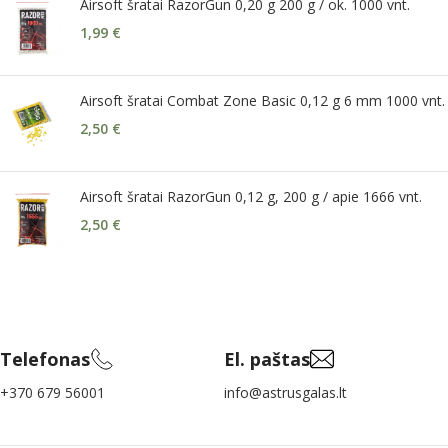
Airsoft šratai RazorGun 0,20 g 200 g / ok. 1000 vnt.
1,99
€
Airsoft šratai Combat Zone Basic 0,12 g 6 mm 1000 vnt.
2,50
€
Airsoft šratai RazorGun 0,12 g, 200 g / apie 1666 vnt.
2,50
€
Telefonas
El. paštas
+370 679 56001
info@astrusgalas.lt