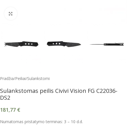
Spustelėkite, kad padidintumėte
Pradžia
/
Peiliai
/
Sulankstomi
Sulankstomas peilis Civivi Vision FG C22036-
DS2
181,77
€
Numatomas pristatymo terminas: 3 – 10 d.d.