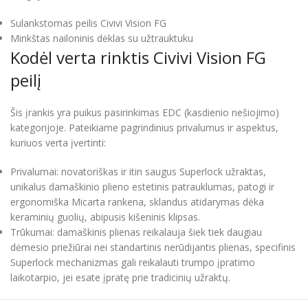
Sulankstomas peilis Civivi Vision FG
Minkštas nailoninis dėklas su užtrauktuku
Kodėl verta rinktis Civivi Vision FG
peilį
Šis įrankis yra puikus pasirinkimas EDC (kasdienio nešiojimo)
kategorijoje. Pateikiame pagrindinius privalumus ir aspektus,
kuriuos verta įvertinti:
Privalumai: novatoriškas ir itin saugus Superlock užraktas,
unikalus damaškinio plieno estetinis patrauklumas, patogi ir
ergonomiška Micarta rankena, sklandus atidarymas dėka
keraminių guolių, abipusis kišeninis klipsas.
Trūkumai: damaškinis plienas reikalauja šiek tiek daugiau
dėmesio priežiūrai nei standartinis nerūdijantis plienas, specifinis
Superlock mechanizmas gali reikalauti trumpo įpratimo
laikotarpio, jei esate įpratę prie tradicinių užraktų.