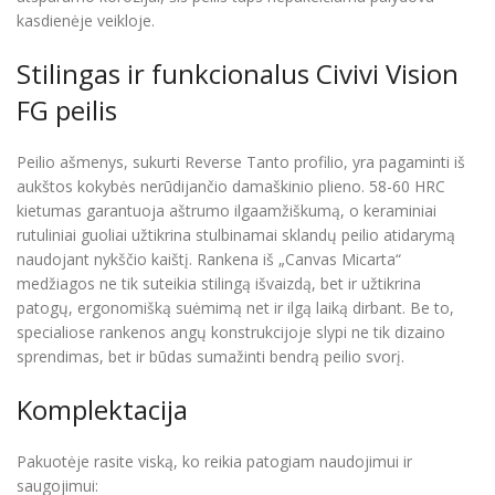
kasdienėje veikloje.
Stilingas ir funkcionalus Civivi Vision
FG peilis
Peilio ašmenys, sukurti Reverse Tanto profilio, yra pagaminti iš
aukštos kokybės nerūdijančio damaškinio plieno. 58-60 HRC
kietumas garantuoja aštrumo ilgaamžiškumą, o keraminiai
rutuliniai guoliai užtikrina stulbinamai sklandų peilio atidarymą
naudojant nykščio kaištį. Rankena iš „Canvas Micarta“
medžiagos ne tik suteikia stilingą išvaizdą, bet ir užtikrina
patogų, ergonomišką suėmimą net ir ilgą laiką dirbant. Be to,
specialiose rankenos angų konstrukcijoje slypi ne tik dizaino
sprendimas, bet ir būdas sumažinti bendrą peilio svorį.
Komplektacija
Pakuotėje rasite viską, ko reikia patogiam naudojimui ir
saugojimui: