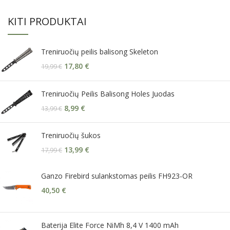
KITI PRODUKTAI
Treniruočių peilis balisong Skeleton
17,80
€
19,99
€
Treniruočių Peilis Balisong Holes Juodas
8,99
€
13,99
€
Treniruočių šukos
13,99
€
17,99
€
Ganzo Firebird sulankstomas peilis FH923-OR
40,50
€
Baterija Elite Force NiMh 8,4 V 1400 mAh