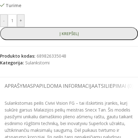
Turime
-
+
Į KREPŠELĮ
Produkto kodas:
689826335048
Kategorija:
Sulankstomi
APRAŠYMAS
PAPILDOMA INFORMACIJA
ATSILIEPIMAI (0)
S
Sulankstomas peilis Civivi Vision FG – tai išskirtinis įrankis, kurį
sukūrė garsus Malaizijos peilių meistras Snecx Tan. Šis modelis
pasižymi unikaliu damaškinio plieno ašmenų raštu, gautu taikant
ėsdinimo rūgštimi techniką, bei inovatyviu Superlock užraktu,
užtikrinančiu maksimalų saugumą. Dėl puikaus tvirtumo ir
atsparumo korozijai, šis peilis taps nepakeičiamu palydovu