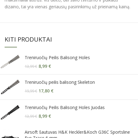
dizaino, tai yra vienas geriausių pasirinkimų už prieinamą kainą.
KITI PRODUKTAI
Treniruočių Peilis Balisong Holes
8,99
€
13,99
€
Treniruočių peilis balisong Skeleton
17,80
€
19,99
€
Treniruočių Peilis Balisong Holes Juodas
8,99
€
13,99
€
Airsoft šautuvas H&K Heckler&Koch G36C Sportsline
Eye Trace 6 mm