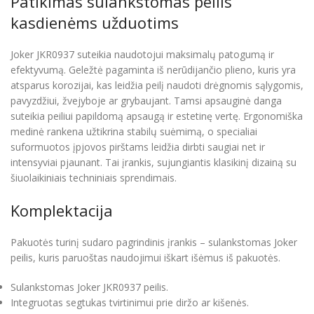
Patikimas sulankstomas peilis
kasdienėms užduotims
Joker JKR0937 suteikia naudotojui maksimalų patogumą ir
efektyvumą. Geležtė pagaminta iš nerūdijančio plieno, kuris yra
atsparus korozijai, kas leidžia peilį naudoti drėgnomis sąlygomis,
pavyzdžiui, žvejyboje ar grybaujant. Tamsi apsauginė danga
suteikia peiliui papildomą apsaugą ir estetinę vertę. Ergonomiška
medinė rankena užtikrina stabilų suėmimą, o specialiai
suformuotos įpjovos pirštams leidžia dirbti saugiai net ir
intensyviai pjaunant. Tai įrankis, sujungiantis klasikinį dizainą su
šiuolaikiniais techniniais sprendimais.
Komplektacija
Pakuotės turinį sudaro pagrindinis įrankis – sulankstomas Joker
peilis, kuris paruoštas naudojimui iškart išėmus iš pakuotės.
Sulankstomas Joker JKR0937 peilis.
Integruotas segtukas tvirtinimui prie diržo ar kišenės.