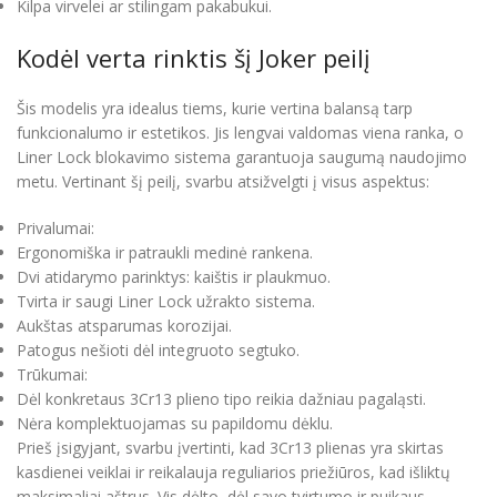
Kilpa virvelei ar stilingam pakabukui.
Kodėl verta rinktis šį Joker peilį
Šis modelis yra idealus tiems, kurie vertina balansą tarp
funkcionalumo ir estetikos. Jis lengvai valdomas viena ranka, o
Liner Lock blokavimo sistema garantuoja saugumą naudojimo
metu. Vertinant šį peilį, svarbu atsižvelgti į visus aspektus:
Privalumai:
Ergonomiška ir patraukli medinė rankena.
Dvi atidarymo parinktys: kaištis ir plaukmuo.
Tvirta ir saugi Liner Lock užrakto sistema.
Aukštas atsparumas korozijai.
Patogus nešioti dėl integruoto segtuko.
Trūkumai:
Dėl konkretaus 3Cr13 plieno tipo reikia dažniau pagaląsti.
Nėra komplektuojamas su papildomu dėklu.
Prieš įsigyjant, svarbu įvertinti, kad 3Cr13 plienas yra skirtas
kasdienei veiklai ir reikalauja reguliarios priežiūros, kad išliktų
maksimaliai aštrus. Vis dėlto, dėl savo tvirtumo ir puikaus