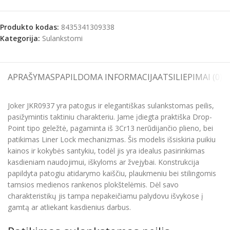
Produkto kodas:
8435341309338
Kategorija:
Sulankstomi
APRAŠYMAS
PAPILDOMA INFORMACIJA
ATSILIEPIMAI (0)
S
Joker JKR0937 yra patogus ir elegantiškas sulankstomas peilis,
pasižymintis taktiniu charakteriu. Jame įdiegta praktiška Drop-
Point tipo geležtė, pagaminta iš 3Cr13 nerūdijančio plieno, bei
patikimas Liner Lock mechanizmas. Šis modelis išsiskiria puikiu
kainos ir kokybės santykiu, todėl jis yra idealus pasirinkimas
kasdieniam naudojimui, iškyloms ar žvejybai. Konstrukcija
papildyta patogiu atidarymo kaiščiu, plaukmeniu bei stilingomis
tamsios medienos rankenos plokštelėmis. Dėl savo
charakteristikų jis tampa nepakeičiamu palydovu išvykose į
gamtą ar atliekant kasdienius darbus.