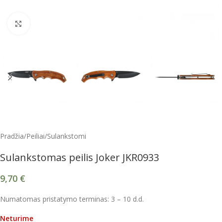
Spustelėkite, kad padidintumėte
Pradžia
/
Peiliai
/
Sulankstomi
Sulankstomas peilis Joker JKR0933
9,70
€
Numatomas pristatymo terminas: 3 – 10 d.d.
Neturime