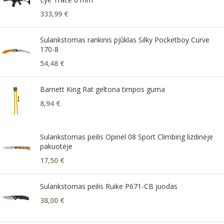
333,99
€
Sulankstomas rankinis pjūklas Silky Pocketboy Curve
170-8
54,48
€
Barnett King Rat geltona timpos guma
8,94
€
Sulankstomas peilis Opinel 08 Sport Climbing lizdinėje
pakuotėje
17,50
€
Sulankstomas peilis Ruike P671-CB juodas
38,00
€