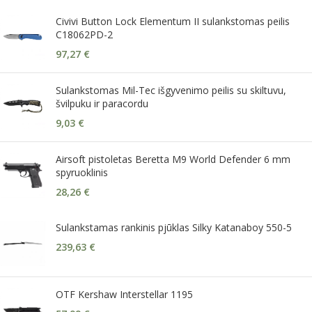
Civivi Button Lock Elementum II sulankstomas peilis
C18062PD-2
97,27
€
Sulankstomas Mil-Tec išgyvenimo peilis su skiltuvu,
švilpuku ir paracordu
9,03
€
Airsoft pistoletas Beretta M9 World Defender 6 mm
spyruoklinis
28,26
€
Sulankstamas rankinis pjūklas Silky Katanaboy 550-5
239,63
€
OTF Kershaw Interstellar 1195