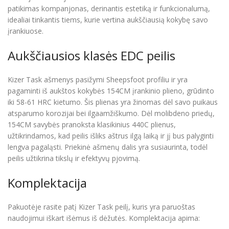
patikimas kompanjonas, derinantis estetiką ir funkcionalumą,
idealiai tinkantis tiems, kurie vertina aukščiausią kokybę savo
įrankiuose.
Aukščiausios klasės EDC peilis
Kizer Task ašmenys pasižymi Sheepsfoot profiliu ir yra
pagaminti iš aukštos kokybės 154CM įrankinio plieno, grūdinto
iki 58-61 HRC kietumo. Šis plienas yra žinomas dėl savo puikaus
atsparumo korozijai bei ilgaamžiškumo. Dėl molibdeno priedų,
154CM savybės pranoksta klasikinius 440C plienus,
užtikrindamos, kad peilis išliks aštrus ilgą laiką ir jį bus palyginti
lengva pagaląsti. Priekinė ašmenų dalis yra susiaurinta, todėl
peilis užtikrina tikslų ir efektyvų pjovimą.
Komplektacija
Pakuotėje rasite patį Kizer Task peilį, kuris yra paruoštas
naudojimui iškart išėmus iš dėžutės. Komplektacija apima: