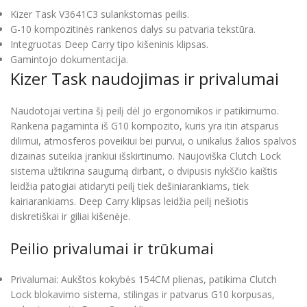
Kizer Task V3641C3 sulankstomas peilis.
G-10 kompozitinės rankenos dalys su patvaria tekstūra.
Integruotas Deep Carry tipo kišeninis klipsas.
Gamintojo dokumentacija.
Kizer Task naudojimas ir privalumai
Naudotojai vertina šį peilį dėl jo ergonomikos ir patikimumo.
Rankena pagaminta iš G10 kompozito, kuris yra itin atsparus
dilimui, atmosferos poveikiui bei purvui, o unikalus žalios spalvos
dizainas suteikia įrankiui išskirtinumo. Naujoviška Clutch Lock
sistema užtikrina saugumą dirbant, o dvipusis nykščio kaištis
leidžia patogiai atidaryti peilį tiek dešiniarankiams, tiek
kairiarankiams. Deep Carry klipsas leidžia peilį nešiotis
diskretiškai ir giliai kišenėje.
Peilio privalumai ir trūkumai
Privalumai: Aukštos kokybės 154CM plienas, patikima Clutch
Lock blokavimo sistema, stilingas ir patvarus G10 korpusas,