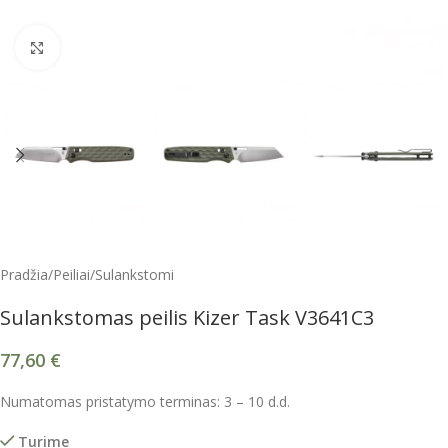
Spustelėkite, kad padidintumėte
Pradžia
/
Peiliai
/
Sulankstomi
Sulankstomas peilis Kizer Task V3641C3
77,60
€
Numatomas pristatymo terminas: 3 – 10 d.d.
Turime