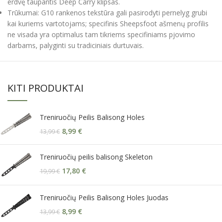
erdvę taupantis Deep Carry klipsas.
Trūkumai: G10 rankenos tekstūra gali pasirodyti pernelyg grubi
kai kuriems vartotojams; specifinis Sheepsfoot ašmenų profilis
ne visada yra optimalus tam tikriems specifiniams pjovimo
darbams, palyginti su tradiciniais durtuvais.
KITI PRODUKTAI
Treniruočių Peilis Balisong Holes
8,99
€
13,99
€
Treniruočių peilis balisong Skeleton
17,80
€
19,99
€
Treniruočių Peilis Balisong Holes Juodas
8,99
€
13,99
€