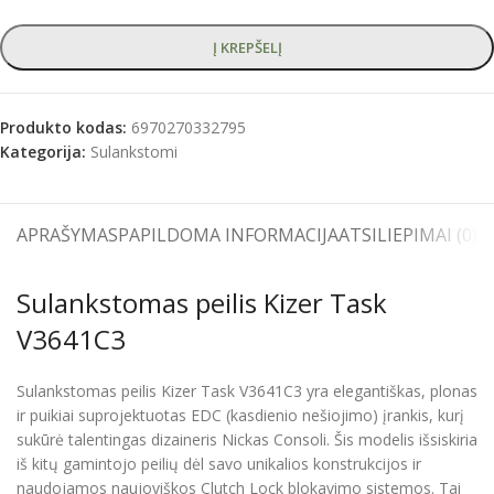
Į KREPŠELĮ
Produkto kodas:
6970270332795
Kategorija:
Sulankstomi
APRAŠYMAS
PAPILDOMA INFORMACIJA
ATSILIEPIMAI (0)
S
Sulankstomas peilis Kizer Task
V3641C3
Sulankstomas peilis Kizer Task V3641C3 yra elegantiškas, plonas
ir puikiai suprojektuotas EDC (kasdienio nešiojimo) įrankis, kurį
sukūrė talentingas dizaineris Nickas Consoli. Šis modelis išsiskiria
iš kitų gamintojo peilių dėl savo unikalios konstrukcijos ir
naudojamos naujoviškos Clutch Lock blokavimo sistemos. Tai