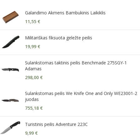
Galandimo Akmens Bambukinis Laikiklis
11,55
€
Militariškas fiksuota geležte peilis
19,99
€
Sulankstomas taktinis peilis Benchmade 275SGY-1
Adamas
298,00
€
Sulankstomas peilis We Knife One and Only WE23001-2
juodas
755,18
€
Turistinis peilis Adventure 223C
9,99
€