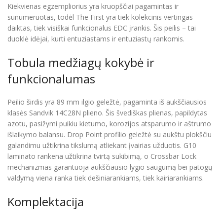
Kiekvienas egzempliorius yra kruopščiai pagamintas ir
sunumeruotas, todėl The First yra tiek kolekcinis vertingas
daiktas, tiek visiškai funkcionalus EDC įrankis. Šis peilis – tai
duoklė idėjai, kurti entuziastams ir entuziastų rankomis.
Tobula medžiagų kokybė ir
funkcionalumas
Peilio širdis yra 89 mm ilgio geležtė, pagaminta iš aukščiausios
klasės Sandvik 14C28N plieno. Šis švediškas plienas, papildytas
azotu, pasižymi puikiu kietumo, korozijos atsparumo ir aštrumo
išlaikymo balansu. Drop Point profilio geležtė su aukštu plokščiu
galandimu užtikrina tikslumą atliekant įvairias užduotis. G10
laminato rankena užtikrina tvirtą sukibimą, o Crossbar Lock
mechanizmas garantuoja aukščiausio lygio saugumą bei patogų
valdymą viena ranka tiek dešiniarankiams, tiek kairiarankiams.
Komplektacija