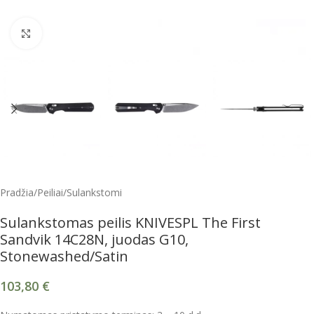
Spustelėkite, kad padidintumėte
Pradžia
/
Peiliai
/
Sulankstomi
Sulankstomas peilis KNIVESPL The First
Sandvik 14C28N, juodas G10,
Stonewashed/Satin
103,80
€