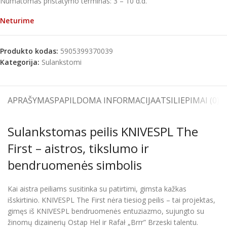
Numatomas pristatymo terminas: 3 – 10 d.d.
Neturime
Produkto kodas:
5905399370039
Kategorija:
Sulankstomi
APRAŠYMAS
PAPILDOMA INFORMACIJA
ATSILIEPIMAI (0)
S
Sulankstomas peilis KNIVESPL The
First – aistros, tikslumo ir
bendruomenės simbolis
Kai aistra peiliams susitinka su patirtimi, gimsta kažkas
išskirtinio. KNIVESPL The First nėra tiesiog peilis – tai projektas,
gimęs iš KNIVESPL bendruomenės entuziazmo, sujungto su
žinomų dizainerių Ostap Hel ir Rafał „Brrr” Brzeski talentu.