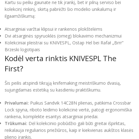
Kartu su peiliu gaunate ne tik įrankį, bet ir pilną serviso bei
kolekcinį rinkinį, skirtą pabrėžti šio modelio unikalumą ir
ilgaamžiškumą:
Atsarginiai varžtai klipsui ir rankenos plokštelėms
Dvi atsarginės spyruoklės (omeg) blokavimo mechanizmui
Kolekciniai pleistrai su KNIVESPL, Ostap Hel bei Rafał „Brrr”
Brzeski logotipais
Kodėl verta rinktis KNIVESPL The
First?
Šis peilis atspindi tikrąją knifemaking meistriškumo dvasią,
sujungdamas estetiką su kasdieniu praktiškumu.
Privalumai:
Puikus Sandvik 14C28N plienas, patikima Crossbar
Lock spyna, riboto leidimo kolekcinė vertė, patogi ergonomiška
rankena, komplekte esantys atsarginiai priedai.
Trūkumai:
Dėl kolekcinio pobūdžio gali būti greitai išpirktas,
reikalauja reguliarios priežiūros, kaip ir kiekvienas aukštos klasės
plieno įrankis.