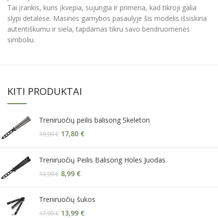
Tai įrankis, kuris įkvepia, sujungia ir primena, kad tikroji galia
slypi detalėse. Masinės gamybos pasaulyje šis modelis išsiskiria
autentiškumu ir siela, tapdamas tikru savo bendruomenės
simboliu.
KITI PRODUKTAI
Treniruočių peilis balisong Skeleton
17,80
€
19,99
€
Treniruočių Peilis Balisong Holes Juodas
8,99
€
13,99
€
Treniruočių šukos
13,99
€
17,99
€