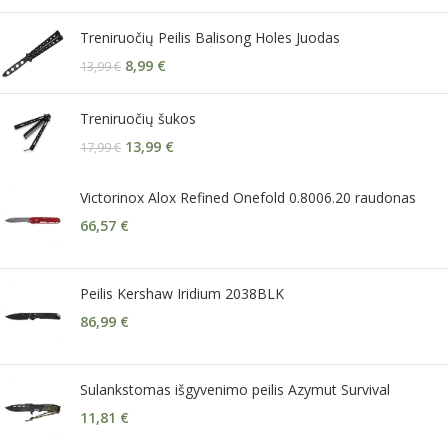
Treniruočių Peilis Balisong Holes Juodas
8,99
€
13,99
€
Treniruočių šukos
13,99
€
17,99
€
Victorinox Alox Refined Onefold 0.8006.20 raudonas
66,57
€
Peilis Kershaw Iridium 2038BLK
86,99
€
Sulankstomas išgyvenimo peilis Azymut Survival
11,81
€