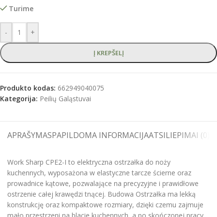
Turime
-
+
Į KREPŠELĮ
Produkto kodas:
662949040075
Kategorija:
Peilių Galąstuvai
APRAŠYMAS
PAPILDOMA INFORMACIJA
ATSILIEPIMAI (0)
S
Work Sharp CPE2-I to elektryczna ostrzałka do noży
kuchennych, wyposażona w elastyczne tarcze ścierne oraz
prowadnice kątowe, pozwalające na precyzyjne i prawidłowe
ostrzenie całej krawędzi tnącej. Budowa Ostrzałka ma lekką
konstrukcję oraz kompaktowe rozmiary, dzięki czemu zajmuje
mało przestrzeni na blacie kuchennych, a po skończonej pracy