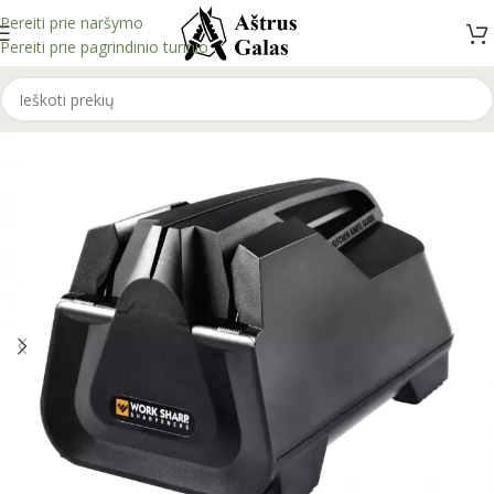
Pereiti prie naršymo
Pereiti prie pagrindinio turinio