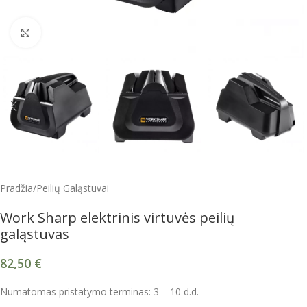
Spustelėkite, kad padidintumėte
Pradžia
/
Peilių Galąstuvai
Work Sharp elektrinis virtuvės peilių
galąstuvas
82,50
€
Numatomas pristatymo terminas: 3 – 10 d.d.