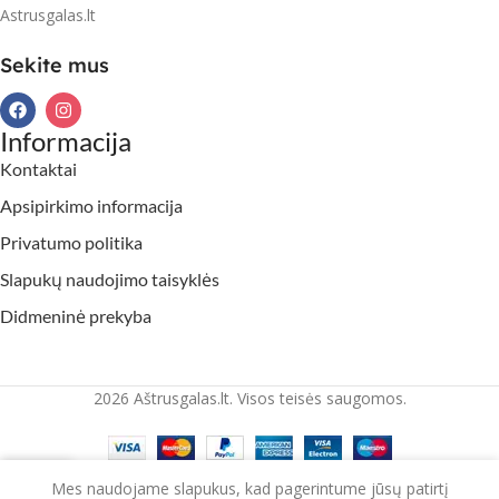
Astrusgalas.lt
Sekite mus
Informacija
Kontaktai
Apsipirkimo informacija
Privatumo politika
Slapukų naudojimo taisyklės
Didmeninė prekyba
2026 Aštrusgalas.lt. Visos teisės saugomos.
Mes naudojame slapukus, kad pagerintume jūsų patirtį