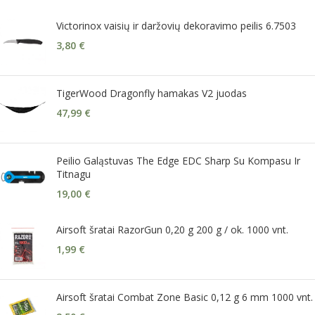
Victorinox vaisių ir daržovių dekoravimo peilis 6.7503
3,80
€
TigerWood Dragonfly hamakas V2 juodas
47,99
€
Peilio Galąstuvas The Edge EDC Sharp Su Kompasu Ir
Titnagu
19,00
€
Airsoft šratai RazorGun 0,20 g 200 g / ok. 1000 vnt.
1,99
€
Airsoft šratai Combat Zone Basic 0,12 g 6 mm 1000 vnt.