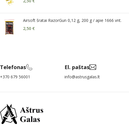
2,50
€
Airsoft šratai RazorGun 0,12 g, 200 g / apie 1666 vnt.
2,50
€
Telefonas
El. paštas
+370 679 56001
info@astrusgalas.lt