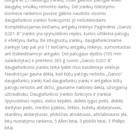
daugybę smulkių remonto darbų. Dėl įrankių išdėstymo
išorinėse rankenos pusėse galime naudotis visomis
daugiafunkcio įrankio funkcijomis jo neišskleisdami.
Komplektuojamas keičiamų antgalių rinkinys Pagrindinis „Ganzo
G201-B“ įrankis yra spyruoklinės replės, kurios užtikrina patogų
ir efektyvų darbą. Be integruotų įrankių, daugiafunkciniame
įrankyje taip pat yra 11 keičiamų antgalių rinkinys, sumontuotas
ant išskleidžiamojo antgalio. Dėl patogaus dydžio (105 mm
sulankstytas) ir priimtino 265 g svorio „Ganzo G201-B“
daugiafunkcinis įrankis tinka lydėti mus kasdienėje veikloje.
Naudotojas gauna dėklą, kad būtų patogu nešiotis „Ganzo“
daugiafunkcį įrankį Kad daugiafunkcį įrankį ir antgalius būtų
patogu nešiotis ant diržo, gauname nailoninį dėklą, užsegamą
užtrauktuku. Daugiafunkcio įrankio funkcijos ir įrankiai
Spyruoklinės replės, vielos kirpiklis, didelis lygus peilis, didelis
dantytas peilis, medžio pjūklas, žirklės, butelių atidarytuvas,
skardinių atidarytuvas, plokščias atsuktuvas, aštriabriaunis yla,
bitų nustatymo rankena, 5 Allen bitai, 3 plokšti bitai, 3 Phillips
bitai.