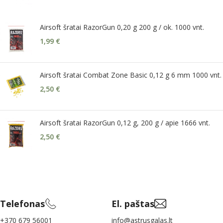
Airsoft šratai RazorGun 0,20 g 200 g / ok. 1000 vnt.
1,99
€
Airsoft šratai Combat Zone Basic 0,12 g 6 mm 1000 vnt.
2,50
€
Airsoft šratai RazorGun 0,12 g, 200 g / apie 1666 vnt.
2,50
€
Telefonas
El. paštas
+370 679 56001
info@astrusgalas.lt