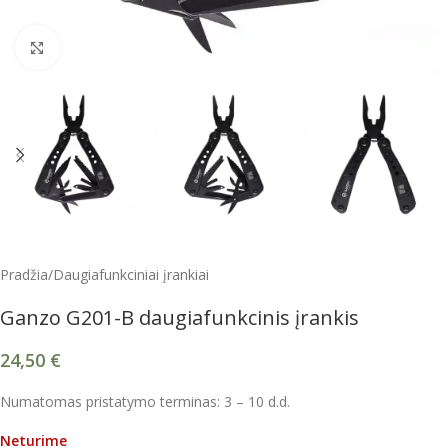
Spustelėkite, kad padidintumėte
Pradžia
/
Daugiafunkciniai įrankiai
Ganzo G201-B daugiafunkcinis įrankis
24,50
€
Numatomas pristatymo terminas: 3 – 10 d.d.
Neturime