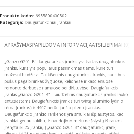
Produkto kodas:
6955800400502
Kategorija:
Daugiafunkciniai įrankiai
APRAŠYMAS
PAPILDOMA INFORMACIJA
ATSILIEPIMAI (0)
S
„Ganzo G201-B“ daugiafunkcis įrankis yra tvirtas daugiafunkcis
įrankis, kuris yra populiarus pasirinkimas tiems, kurie turi
mažesnį biudžetą. Tai kišeninis daugiafunkcis įrankis, kuris bus
puikus pagalbininkas žygiuose, kelionėse ir kasdieniuose
remonto darbuose namuose bei dirbtuvėse. Daugiafunkcis
įrankis „Ganzo G201-B“ – biudžetinis daugiafunkcis įrankis lauko
entuziastams Daugiafunkcis įrankis turi tvirtą aliuminio lydinio
rėmą (rankos) ir 440C nerūdijančio plieno įrankius.
Daugiafunkcio įrankio rankenos yra smulkiai išpjaustytos, kad
įrankiai geriau sukibtų ir naudojimo metu neišslystų iš rankos.
Įrengta iki 25 įrankių Į „Ganzo G201-B“ daugiafunkcį įrankį
įdiegta iki 25 naudingų įrankių, todėl galėsite patogiai atlikti