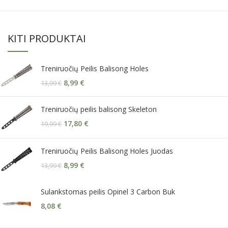
KITI PRODUKTAI
Treniruočių Peilis Balisong Holes
8,99
€
13,99
€
Treniruočių peilis balisong Skeleton
17,80
€
19,99
€
Treniruočių Peilis Balisong Holes Juodas
8,99
€
13,99
€
Sulankstomas peilis Opinel 3 Carbon Buk
8,08
€