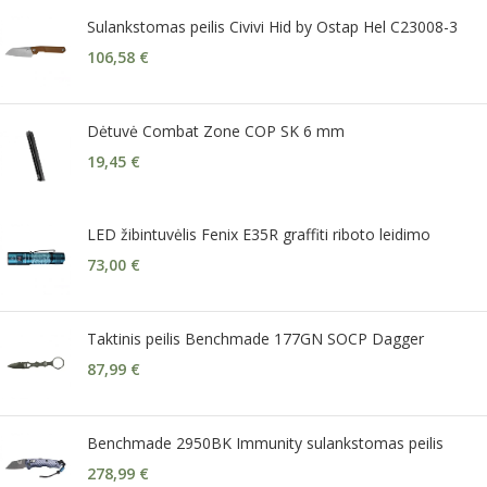
Sulankstomas peilis Civivi Hid by Ostap Hel C23008-3
106,58
€
Dėtuvė Combat Zone COP SK 6 mm
19,45
€
LED žibintuvėlis Fenix E35R graffiti riboto leidimo
73,00
€
Taktinis peilis Benchmade 177GN SOCP Dagger
87,99
€
Benchmade 2950BK Immunity sulankstomas peilis
278,99
€