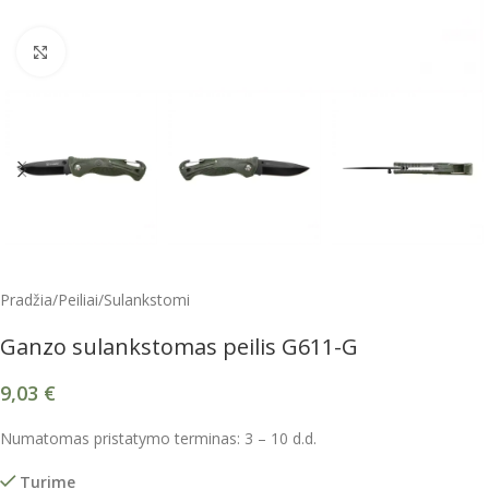
Spustelėkite, kad padidintumėte
Pradžia
/
Peiliai
/
Sulankstomi
Ganzo sulankstomas peilis G611-G
9,03
€
Numatomas pristatymo terminas: 3 – 10 d.d.
Turime