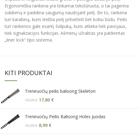
Ergonomiška rankena yra tinkamai tekstūruota, o tai pagerina
sukibimą ir padidina saugumą naudojant peilį. Be to, rankena
turi karabiną, kuris leidžia peilį pritvirtinti bet kokiu būdu. Peilis
turi rankenos gale esantį švilpuką, kuris atlieka tiek pavojaus,
tiek signalizacijos funkcijas. Ašmenų užraktas yra patikrintas
„liner lock“ tipo sistema.
KITI PRODUKTAI
Treniruočių peilis balisong Skeleton
17,80
€
19,99
€
Treniruočių Peilis Balisong Holes Juodas
8,99
€
13,99
€