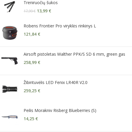
Treniruočių šukos
13,99
€
17,99
€
Robens Frontier Pro viryklės rinkinys L
121,84
€
Airsoft pistoletas Walther PPK/S SD 6 mm, green gas
258,99
€
Žibintuvėlis LED Fenix LR40R V2.0
259,25
€
Peilis Morakniv Risberg Blueberries (S)
14,25
€