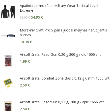
Apatiniai termo rūbai Military Wear Tactical Level 1
Extreme
54,95
€
66,00
€
Morakniv Craft Pro S peilis juodai mėlynas nerūdijantis
plienas
10,38
€
Airsoft šratai RazorGun 0,20 g 200 g / ok. 1000 vnt.
1,99
€
Airsoft šratai Combat Zone Basic 0,12 g 6 mm 1000 vnt.
2,50
€
Airsoft šratai RazorGun 0,12 g, 200 g / apie 1666 vnt.
2,50
€