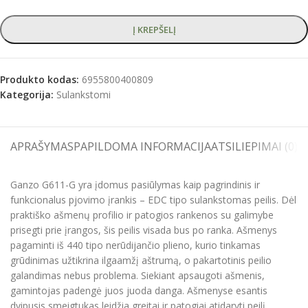
Į KREPŠELĮ
Produkto kodas:
6955800400809
Kategorija:
Sulankstomi
APRAŠYMAS
PAPILDOMA INFORMACIJA
ATSILIEPIMAI (0)
S
Ganzo G611-G yra įdomus pasiūlymas kaip pagrindinis ir
funkcionalus pjovimo įrankis – EDC tipo sulankstomas peilis. Dėl
praktiško ašmenų profilio ir patogios rankenos su galimybe
prisegti prie įrangos, šis peilis visada bus po ranka. Ašmenys
pagaminti iš 440 tipo nerūdijančio plieno, kurio tinkamas
grūdinimas užtikrina ilgaamžį aštrumą, o pakartotinis peilio
galandimas nebus problema. Siekiant apsaugoti ašmenis,
gamintojas padengė juos juoda danga. Ašmenyse esantis
dvipusis smeigtukas leidžia greitai ir patogiai atidaryti peilį.