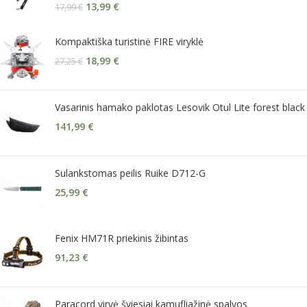
13,99
€
17,99
€
Kompaktiška turistinė FIRE viryklė
18,99
€
27,25
€
Vasarinis hamako paklotas Lesovik Otul Lite forest black
141,99
€
Sulankstomas peilis Ruike D712-G
25,99
€
Fenix HM71R priekinis žibintas
91,23
€
Paracord virvė šviesiai kamufliažinė spalvos