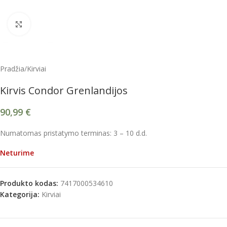
Spustelėkite, kad padidintumėte
Pradžia
/
Kirviai
Kirvis Condor Grenlandijos
90,99
€
Numatomas pristatymo terminas: 3 – 10 d.d.
Neturime
Produkto kodas:
7417000534610
Kategorija:
Kirviai