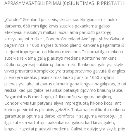
APRAŠYMAS
ATSILIEPIMAI (0)
SIUNTIMAS IR PRISTATYMA
„Condor“ Grenlandijos kirvis, skirtas sudėtingiausiems lauko
darbams. 668 mm ilgio kirvis suteikia pakankamai galios
efektyviai suskaldyti malkas laužui arba paruošti pastogę
stovyklaujant miške. „Condor Greenland Axe“ ypatybės: Galvutė
pagaminta iš 1060 anglies turinčio plieno Rankena pagaminta iš
aliejumi impregnuotos hikorio medienos Tinkamai ilga rankena
suteikia reikiamą galią pjaustyti medieną Kontūrinė rankena
užtikrina geresnį sukibimą darbo metu Rankenos gale yra skylė
virvei pritvirtinti Komplekte yra transportavimo galvutė iš anglies
plieno yra idealus pasirinkimas lauko įrankiui. 1060 anglinis
plienas yra labai atsparus dilimui ir gana lengvai pagaląstas, o tai
reiškia, kad jūs galite nesunkiai pataisyti pjovimo briauną lauke.
Pagamintas iš medžiagų, užtikrinančių saugų naudojimą,
Condor kirvis turi patvarią alyva impregnuotą hikorio kotą, ant
kurios pritvirtintas plieninis geležtė. Tinkamai profiliuota rankena
garantuoja optimalų darbo komfortą ir saugumą vartotojui. Jo
ilgis suteikia vartotojui pakankamai galios, kad kirvis galėtų
lengvai ir greitai pjaustyti medieną. Galinėje dalyje yra skylė, prie