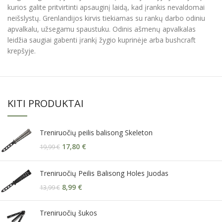
kurios galite pritvirtinti apsauginį laidą, kad įrankis nevaldomai
neišslystų. Grenlandijos kirvis tiekiamas su rankų darbo odiniu
apvalkalu, užsegamu spaustuku. Odinis ašmenų apvalkalas
leidžia saugiai gabenti įrankį žygio kuprinėje arba bushcraft
krepšyje.
KITI PRODUKTAI
Treniruočių peilis balisong Skeleton
17,80
€
19,99
€
Treniruočių Peilis Balisong Holes Juodas
8,99
€
13,99
€
Treniruočių šukos