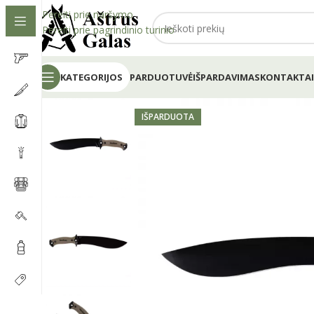
Pereiti prie naršymo
Pereiti prie pagrindinio turinio
KATEGORIJOS
PARDUOTUVĖ
IŠPARDAVIMAS
KONTAKTAI
IŠPARDUOTA