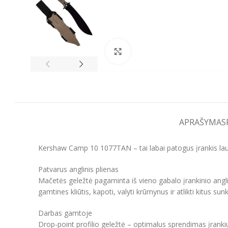
Spustelėkite, kad padidintumėt
APRAŠYMAS
Kershaw Camp 10 1077TAN – tai labai patogus įrankis lauko
Patvarus anglinis plienas
Mačetės geležtė pagaminta iš vieno gabalo įrankinio anglini
gamtines kliūtis, kapoti, valyti krūmynus ir atlikti kitus 
Darbas gamtoje
Drop-point profilio geležtė – optimalus sprendimas įranki