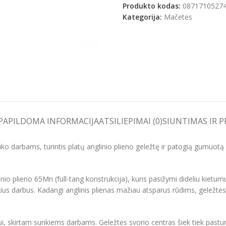
Produkto kodas:
0871710527
Kategorija:
Mačetės
e
PAPILDOMA INFORMACIJA
ATSILIEPIMAI (0)
SIUNTIMAS IR 
 darbams, turintis platų anglinio plieno geležtę ir patogią gumuotą 
o plieno 65Mn (full-tang konstrukcija), kuris pasižymi dideliu kietumu 
sunkius darbus. Kadangi anglinis plienas mažiau atsparus rūdims, geležt
ui, skirtam sunkiems darbams. Geležtės svorio centras šiek tiek pastu