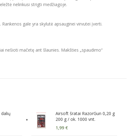
ležtė nelinkusi strigti medžiagoje.
ankenos gale yra skylutė apsauginei virvutei įverti.
giai nešioti mačetę ant šlaunies. Makšties „spaudimo“
 dalių
Airsoft šratai RazorGun 0,20 g
200 g / ok. 1000 vnt.
1,99
€