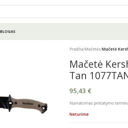
BLOGAS
Pradžia
/
Mačetės
/
Mačetė Kers
Mačetė Ker
Tan 1077TA
95,43
€
Numatomas pristatymo terminas
Neturime