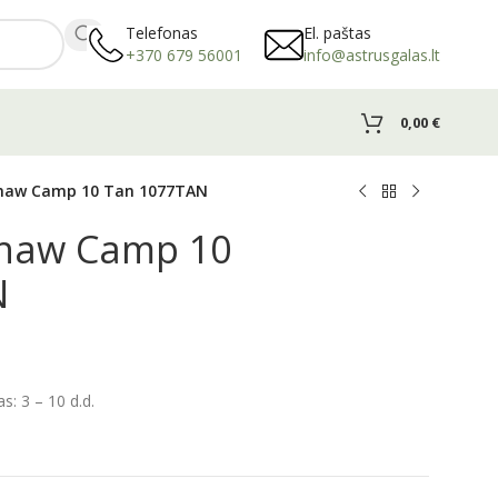
Telefonas
El. paštas
+370 679 56001
info@astrusgalas.lt
0,00
€
haw Camp 10 Tan 1077TAN
shaw Camp 10
N
: 3 – 10 d.d.