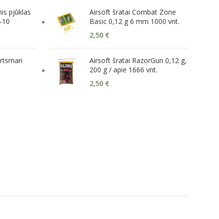
is pjūklas
Airsoft šratai Combat Zone
-10
Basic 0,12 g 6 mm 1000 vnt.
2,50
€
portsman
Airsoft šratai RazorGun 0,12 g,
200 g / apie 1666 vnt.
2,50
€