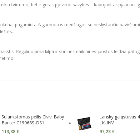
eikia tvirtumo, bet ir geras pjovimo savybes – kapojant ar pjaunant ge
ankena, pagaminta iš gumuotos medžiagos su neslystančiu paviršiumi. R
ležtės.
akštis. Reguliuojama kilpa ir šoninės nailoninės juostos leidžia pato
ametimo.
Sulankstomas peilis Civivi Baby
Lansky galąstuvas 4
Banter C19068S-DS1
LKUNV
113,38
€
97,23
€