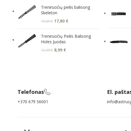
Treniruočių peilis balisong
Skeleton
17,80
€
19,99
€
Treniruočių Peilis Balisong
Holes Juodas
8,99
€
13,99
€
Telefonas
El. pašta
+370 679 56001
info@astrusg