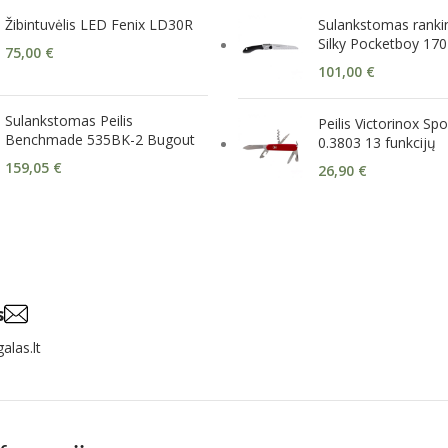
Žibintuvėlis LED Fenix LD30R
Sulankstomas rankin
Silky Pocketboy 170
75,00
€
101,00
€
Sulankstomas Peilis
Peilis Victorinox S
Benchmade 535BK-2 Bugout
0.3803 13 funkcijų
159,05
€
26,90
€
s
alas.lt