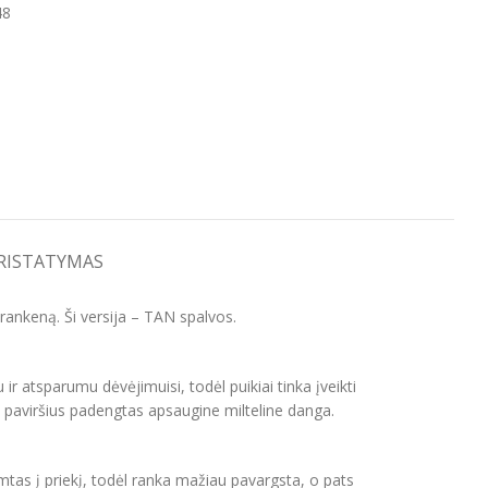
48
PRISTATYMAS
rankeną. Ši versija – TAN spalvos.
ir atsparumu dėvėjimuisi, todėl puikiai tinka įveikti
ės paviršius padengtas apsaugine milteline danga.
mtas į priekį, todėl ranka mažiau pavargsta, o pats