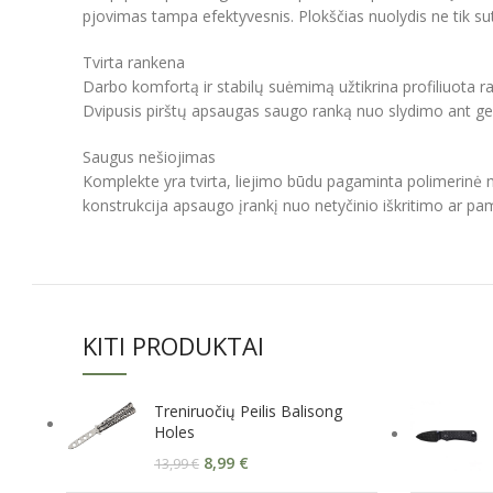
pjovimas tampa efektyvesnis. Plokščias nuolydis ne tik sut
Tvirta rankena
Darbo komfortą ir stabilų suėmimą užtikrina profiliuota r
Dvipusis pirštų apsaugas saugo ranką nuo slydimo ant ge
Saugus nešiojimas
Komplekte yra tvirta, liejimo būdu pagaminta polimerinė m
konstrukcija apsaugo įrankį nuo netyčinio iškritimo ar p
KITI PRODUKTAI
Treniruočių Peilis Balisong
Holes
8,99
€
13,99
€