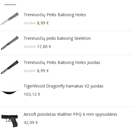
Treniruočių Peilis Balisong Holes
8,99
€
13,99
€
Treniruočių peilis balisong Skeleton
17,80
€
19,99
€
Treniruočių Peilis Balisong Holes Juodas
8,99
€
13,99
€
TigerWood Dragonfly hamakas V2 juodas
103,12
€
Airsoft pistoletas Walther PPQ 6 mm spyruoklinis
42,99
€