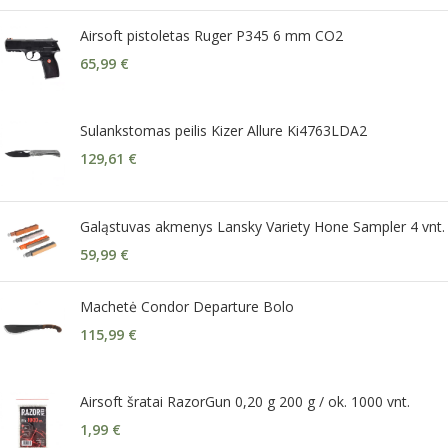
Airsoft pistoletas Ruger P345 6 mm CO2
65,99
€
Sulankstomas peilis Kizer Allure Ki4763LDA2
129,61
€
Galąstuvas akmenys Lansky Variety Hone Sampler 4 vnt.
59,99
€
Machetė Condor Departure Bolo
115,99
€
Airsoft šratai RazorGun 0,20 g 200 g / ok. 1000 vnt.
1,99
€