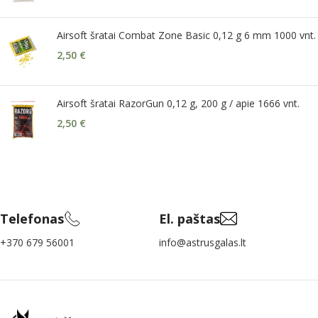
Airsoft šratai Combat Zone Basic 0,12 g 6 mm 1000 vnt.
2,50
€
Airsoft šratai RazorGun 0,12 g, 200 g / apie 1666 vnt.
2,50
€
Telefonas
El. paštas
+370 679 56001
info@astrusgalas.lt