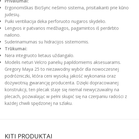
Privalumai:
Ergonomiškas BioSync nešimo sistema, prisitaikanti prie kūno
judesių.
Puiki ventiliacija dėka perforuoto nugaros skydelio.
Lengvos ir patvarios medžiagos, pagamintos iš perdirbto
nailono.
Suderinamumas su hidracijos sistemomis.
Trūkumai:
Nėra integruoto lietaus uždangalo.
Modelis neturi Velcro panelių papildomiems aksesuarams.
Gregory Maya 25 to niezawodny wybór dla nowoczesnej
podróżniczki, która ceni wysoką jakość wykonania oraz
dożywotnią gwarancję producenta. Dzięki dopracowanej
konstrukcji, ten plecak staje się niemal niewyczuwalny na
plecach, pozwalając w pełni skupić się na czerpaniu radości z
każdej chwili spędzonej na szlaku.
KITI PRODUKTAI