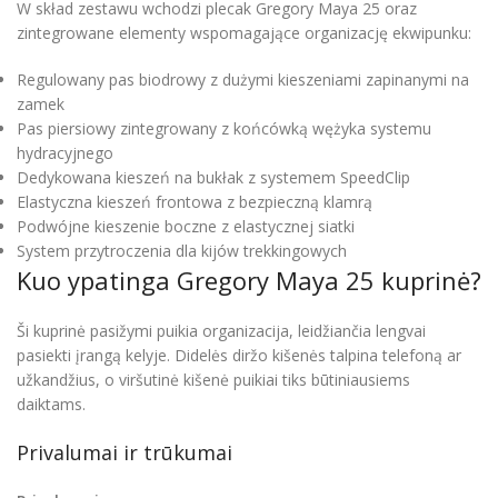
W skład zestawu wchodzi plecak Gregory Maya 25 oraz
zintegrowane elementy wspomagające organizację ekwipunku:
Regulowany pas biodrowy z dużymi kieszeniami zapinanymi na
zamek
Pas piersiowy zintegrowany z końcówką wężyka systemu
hydracyjnego
Dedykowana kieszeń na bukłak z systemem SpeedClip
Elastyczna kieszeń frontowa z bezpieczną klamrą
Podwójne kieszenie boczne z elastycznej siatki
System przytroczenia dla kijów trekkingowych
Kuo ypatinga Gregory Maya 25 kuprinė?
Ši kuprinė pasižymi puikia organizacija, leidžiančia lengvai
pasiekti įrangą kelyje. Didelės diržo kišenės talpina telefoną ar
užkandžius, o viršutinė kišenė puikiai tiks būtiniausiems
daiktams.
Privalumai ir trūkumai