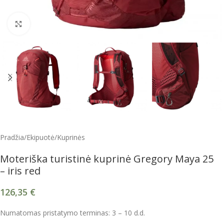
Spustelėkite, kad padidintumėte
Pradžia
/
Ekipuotė
/
Kuprinės
Moteriška turistinė kuprinė Gregory Maya 25
– iris red
126,35
€
Numatomas pristatymo terminas: 3 – 10 d.d.