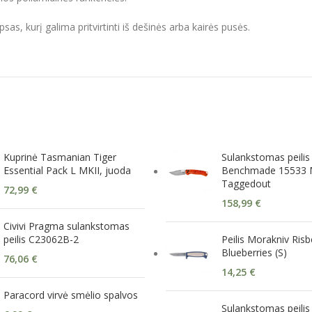
psas, kurį galima pritvirtinti iš dešinės arba kairės pusės.
Kuprinė Tasmanian Tiger
Sulankstomas peilis
Essential Pack L MKII, juoda
Benchmade 15533 
Taggedout
72,99
€
158,99
€
Civivi Pragma sulankstomas
peilis C23062B-2
Peilis Morakniv Risb
Blueberries (S)
76,06
€
14,25
€
Paracord virvė smėlio spalvos
Sulankstomas peilis 