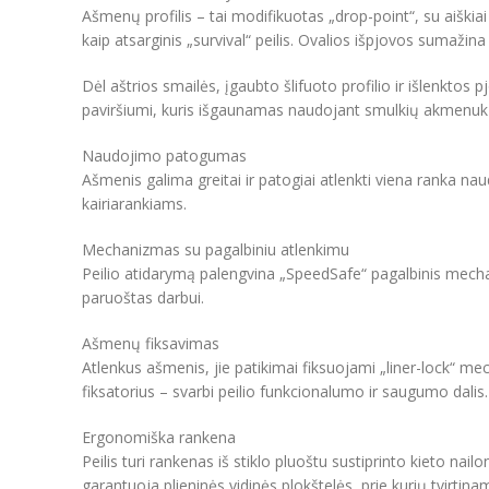
Ašmenų profilis – tai modifikuotas „drop-point“, su aiškiai
kaip atsarginis „survival“ peilis. Ovalios išpjovos sumažina s
Dėl aštrios smailės, įgaubto šlifuoto profilio ir išlenkt
paviršiumi, kuris išgaunamas naudojant smulkių akmenukų 
Naudojimo patogumas
Ašmenis galima greitai ir patogiai atlenkti viena ranka naud
kairiarankiams.
Mechanizmas su pagalbiniu atlenkimu
Peilio atidarymą palengvina „SpeedSafe“ pagalbinis mechaniz
paruoštas darbui.
Ašmenų fiksavimas
Atlenkus ašmenis, jie patikimai fiksuojami „liner-lock“ me
fiksatorius – svarbi peilio funkcionalumo ir saugumo dalis.
Ergonomiška rankena
Peilis turi rankenas iš stiklo pluoštu sustiprinto kieto na
garantuoja plieninės vidinės plokštelės, prie kurių tvirtin