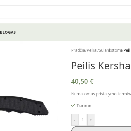
BLOGAS
Pradžia
/
Peiliai
/
Sulankstomi
/
Pei
Peilis Kersha
40,50
€
Numatomas pristatymo terminas
Turime
-
+