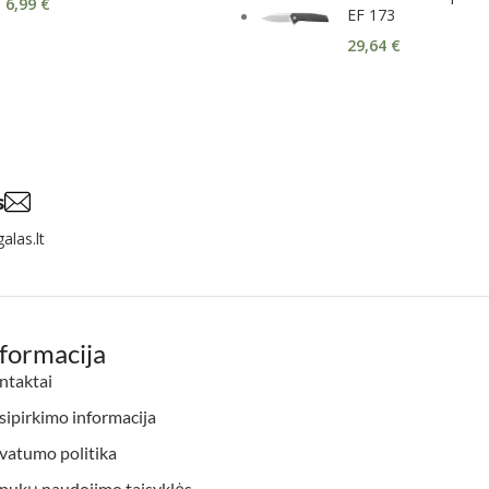
6,99
€
EF 173
29,64
€
s
alas.lt
nformacija
ntaktai
ipirkimo informacija
vatumo politika
apukų naudojimo taisyklės