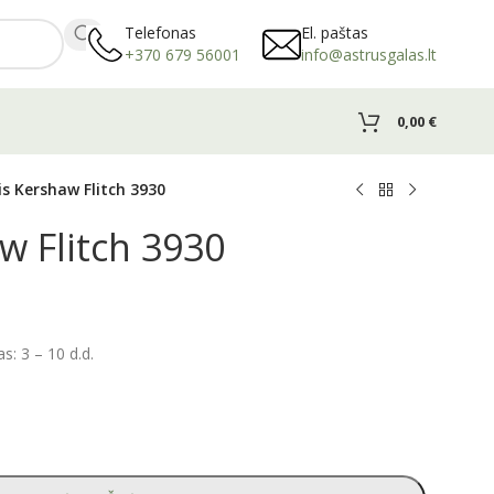
Telefonas
El. paštas
+370 679 56001
info@astrusgalas.lt
0,00
€
lis Kershaw Flitch 3930
w Flitch 3930
: 3 – 10 d.d.