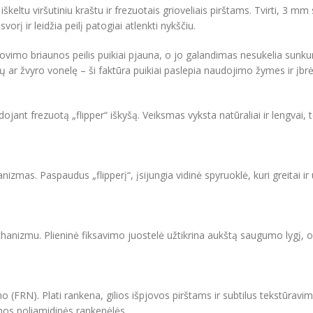
 iškeltu viršutiniu kraštu ir frezuotais grioveliais pirštams. Tvirti, 
vorį ir leidžia peilį patogiai atlenkti nykščiu.
os pjovimo briaunos peilis puikiai pjauna, o jo galandimas nesukelia s
ar žvyro vonelę – ši faktūra puikiai paslepia naudojimo žymes ir įbr
ojant frezuotą „flipper“ iškyšą. Veiksmas vyksta natūraliai ir lengvai, 
mas. Paspaudus „flipperį“, įsijungia vidinė spyruoklė, kuri greitai ir u
chanizmu. Plieninė fiksavimo juostelė užtikrina aukštą saugumo lygį, o
ilono (FRN). Plati rankena, gilios išpjovos pirštams ir subtilus tekstūr
amos poliamidinės rankenėlės.