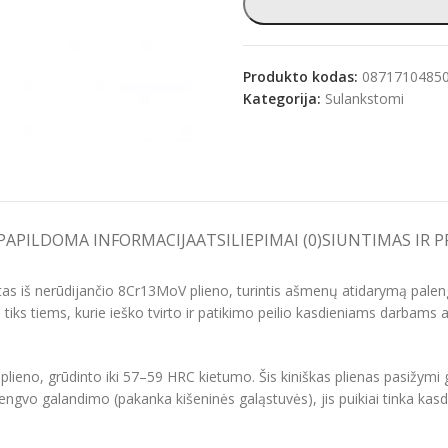
Produkto kodas:
0871710485
Kategorija:
Sulankstomi
e
PAPILDOMA INFORMACIJA
ATSILIEPIMAI (0)
SIUNTIMAS IR 
ntas iš nerūdijančio 8Cr13MoV plieno, turintis ašmenų atidarymą pale
ai tiks tiems, kurie ieško tvirto ir patikimo peilio kasdieniams darbams
eno, grūdinto iki 57–59 HRC kietumo. Šis kiniškas plienas pasižymi 
engvo galandimo (pakanka kišeninės galąstuvės), jis puikiai tinka kas