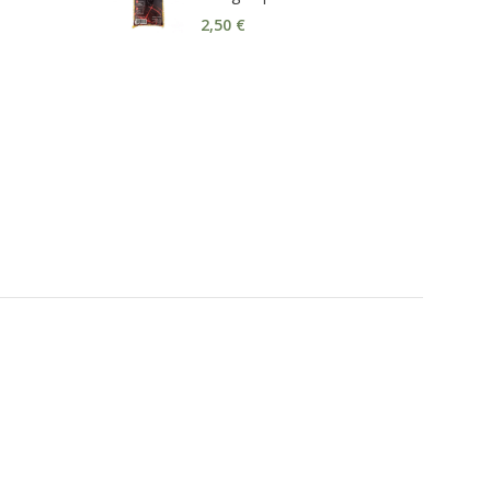
2,50
€