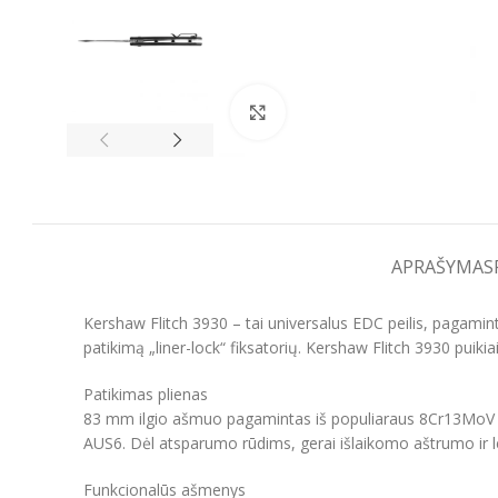
Spustelėkite, kad padidintumėt
APRAŠYMAS
Kershaw Flitch 3930 – tai universalus EDC peilis, pagami
patikimą „liner-lock“ fiksatorių. Kershaw Flitch 3930 puiki
Patikimas plienas
83 mm ilgio ašmuo pagamintas iš populiaraus 8Cr13MoV pli
AUS6. Dėl atsparumo rūdims, gerai išlaikomo aštrumo ir l
Funkcionalūs ašmenys