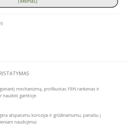
Į KREPŠELĮ
05
PRISTATYMAS
ngvinantį mechanizmą, profiliuotas FRN rankenas ir
 ar naudoti gamtoje.
gera atsparumu korozijai ir grūdinamumu, panašiu į
dieniam naudojimui.