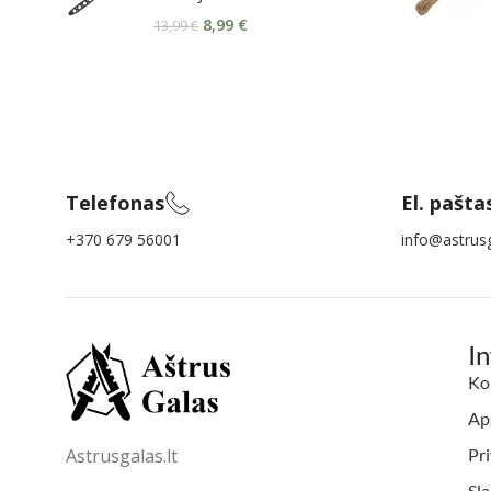
8,99
€
13,99
€
Telefonas
El. pašta
+370 679 56001
info@astrusg
I
Ko
Aps
Astrusgalas.lt
Pri
Sl