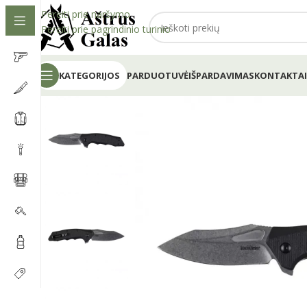
Pereiti prie naršymo
Pereiti prie pagrindinio turinio
KATEGORIJOS
PARDUOTUVĖ
IŠPARDAVIMAS
KONTAKTAI