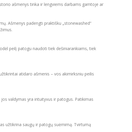
3 mm storio ašmenys tinka ir lengviems darbams gamtoje ar
unkumų. Ašmenys padengti praktišku „stonewashed“
ėžimus.
todėl peilį patogu naudoti tiek dešiniarankiams, tiek
žtikrintai atidaro ašmenis – vos akimirksniu peilis
 jos valdymas yra intuityvus ir patogus. Patikimas
avimas užtikrina saugų ir patogų suėmimą. Tvirtumą