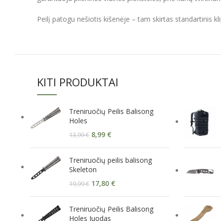
Peilį patogu nešiotis kišenėje – tam skirtas standartinis kli
KITI PRODUKTAI
Treniruočių Peilis Balisong
Holes
8,99
€
13,99
€
Treniruočių peilis balisong
Skeleton
17,80
€
19,99
€
Treniruočių Peilis Balisong
Holes Juodas