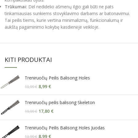
Trūkumai:
Dėl nedidelio ašmenų ilgio gali būti ne pats
tinkamiausias sunkiems stovyklavimo darbams ar batonavimui.
Tai peilis tiems, kurie vertina minimalizmą, funkcionalumą ir
aukštą pagaminimo kokybę kasdienėje veikloje.
KITI PRODUKTAI
Treniruočių Peilis Balisong Holes
8,99
€
13,99
€
Treniruočių peilis balisong Skeleton
17,80
€
19,99
€
Treniruočių Peilis Balisong Holes Juodas
8,99
€
13,99
€