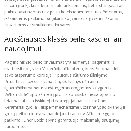
sukurti įrankį, kuris būtų ne tik funkcionalus, bet ir stilingas. Tai
puikus pasirinkimas tiek peilių kolekcionieriams, tiek žmonėms,
ieškantiems patikimo pagalbininko įvairioms gyvenimiškoms
situacijoms ar smulkiems darbams.
Aukščiausios klasės peilis kasdieniam
naudojimui
Pagrindinis šio peilio privalumas yra ašmenys, pagaminti iš
martensitino „Nitro-V“ nerūdijančio plieno, kuris žinomas dėl
savo atsparumo korozijai ir puikaus aštrumo išlaikymo.
Praturtintas azotu ir vanadžiu, šis lydinys užtikrina
ilgaamžiškumą net ir sudėtingomis drėgnomis sąlygomis.
„Wharncliffe“ tipo ašmenų profilis su visiškai tiesia pjovimo
briauna suteikia išskirtinį tikslumą pjaunant ar drožiant.
Keraminiai guoliai „flipper“ mechanizme užtikrina ypač sklandų ir
greitą peilio atidarymą naudojant titano nykščio smeigę, o
patikima „Liner Lock“ spyna garantuoja maksimalų saugumą
darbo metu.