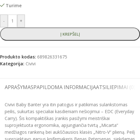
Turime
-
+
Į KREPŠELĮ
Produkto kodas:
689826331675
Kategorija:
Civivi
APRAŠYMAS
PAPILDOMA INFORMACIJA
ATSILIEPIMAI (0)
S
Civivi Baby Banter yra itin patogus ir patikimas sulankstomas
peilis, sukurtas specialiai kasdieniam nešiojimui – EDC (Everyday
Carry). Šis kompaktiškas įrankis pasižymi meistriškai
suprojektuota ergonomika, apjungiančia tvirtą „Micarta“
medžiagos rankeną bei aukščiausios klasės „Nitro-V“ plieną. Peilį
suprojektavo garsus knifemakeris Benas Petersenas, siekdamas