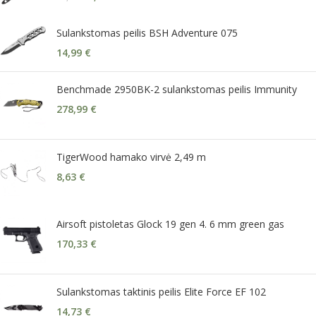
Sulankstomas peilis BSH Adventure 075
14,99
€
Benchmade 2950BK-2 sulankstomas peilis Immunity
278,99
€
TigerWood hamako virvė 2,49 m
8,63
€
Airsoft pistoletas Glock 19 gen 4. 6 mm green gas
170,33
€
Sulankstomas taktinis peilis Elite Force EF 102
14,73
€