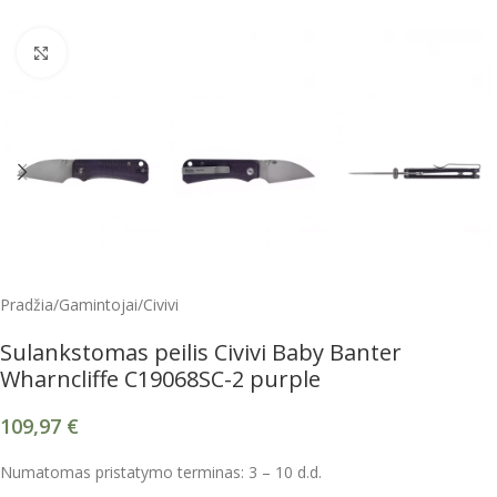
Spustelėkite, kad padidintumėte
Pradžia
/
Gamintojai
/
Civivi
Sulankstomas peilis Civivi Baby Banter
Wharncliffe C19068SC-2 purple
109,97
€
Numatomas pristatymo terminas: 3 – 10 d.d.