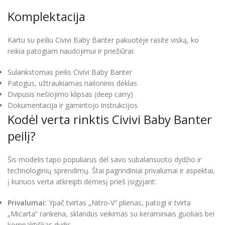
Komplektacija
Kartu su peiliu Civivi Baby Banter pakuotėje rasite viską, ko
reikia patogiam naudojimui ir priežiūrai:
Sulankstomas peilis Civivi Baby Banter
Patogus, užtraukiamas nailoninis dėklas
Dvipusis nešiojimo klipsas (deep carry)
Dokumentacija ir gamintojo instrukcijos
Kodėl verta rinktis Civivi Baby Banter
peilį?
Šis modelis tapo populiarus dėl savo subalansuoto dydžio ir
technologinių sprendimų. Štai pagrindiniai privalumai ir aspektai,
į kuriuos verta atkreipti dėmesį prieš įsigyjant:
Privalumai:
Ypač tvirtas „Nitro-V“ plienas, patogi ir tvirta
„Micarta“ rankena, sklandus veikimas su keraminiais guoliais bei
kompaktiškas dydis.