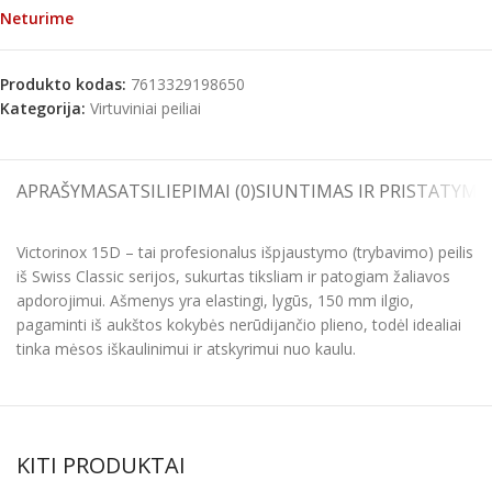
Neturime
Produkto kodas:
7613329198650
Kategorija:
Virtuviniai peiliai
APRAŠYMAS
ATSILIEPIMAI (0)
SIUNTIMAS IR PRISTATYMA
Victorinox 15D – tai profesionalus išpjaustymo (trybavimo) peilis
iš Swiss Classic serijos, sukurtas tiksliam ir patogiam žaliavos
apdorojimui. Ašmenys yra elastingi, lygūs, 150 mm ilgio,
pagaminti iš aukštos kokybės nerūdijančio plieno, todėl idealiai
tinka mėsos iškaulinimui ir atskyrimui nuo kaulu.
KITI PRODUKTAI