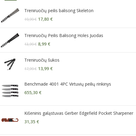
Treniruočių peilis balisong Skeleton
17,80
€
19,99
€
Treniruočių Peilis Balisong Holes Juodas
8,99
€
13,99
€
Treniruočių šukos
13,99
€
17,99
€
Benchmade 4001 4PC Virtuvių peilių rinkinys
655,30
€
Kišeninis galąstuvas Gerber Edgefield Pocket Sharpener
31,35
€