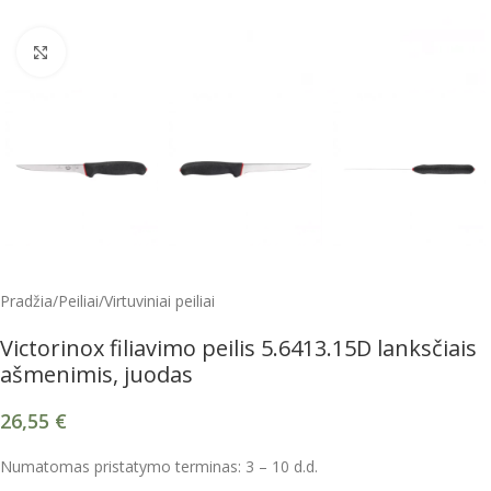
Spustelėkite, kad padidintumėte
Pradžia
/
Peiliai
/
Virtuviniai peiliai
Victorinox filiavimo peilis 5.6413.15D lanksčiais
ašmenimis, juodas
26,55
€
Numatomas pristatymo terminas: 3 – 10 d.d.