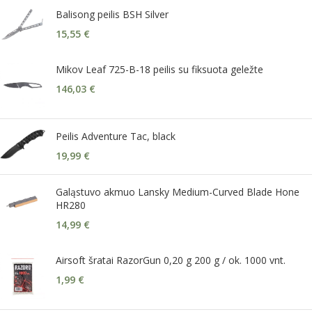
Balisong peilis BSH Silver
15,55
€
Mikov Leaf 725-B-18 peilis su fiksuota geležte
146,03
€
Peilis Adventure Tac, black
19,99
€
Galąstuvo akmuo Lansky Medium-Curved Blade Hone
HR280
14,99
€
Airsoft šratai RazorGun 0,20 g 200 g / ok. 1000 vnt.
1,99
€