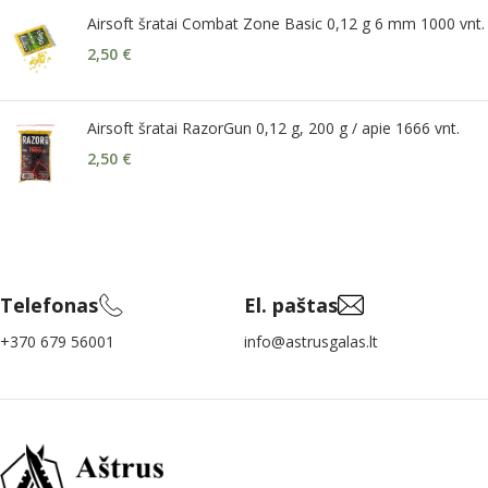
Airsoft šratai Combat Zone Basic 0,12 g 6 mm 1000 vnt.
2,50
€
Airsoft šratai RazorGun 0,12 g, 200 g / apie 1666 vnt.
2,50
€
Telefonas
El. paštas
+370 679 56001
info@astrusgalas.lt