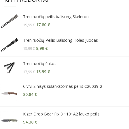
Treniruočių peilis balisong Skeleton
17,80
€
19,99
€
Treniruočių Peilis Balisong Holes Juodas
8,99
€
13,99
€
Treniruočių šukos
13,99
€
17,99
€
Civivi Sinisys sulankstomas peilis C20039-2
80,84
€
Kizer Drop Bear Fix 3 1101A2 lauko peilis
94,38
€