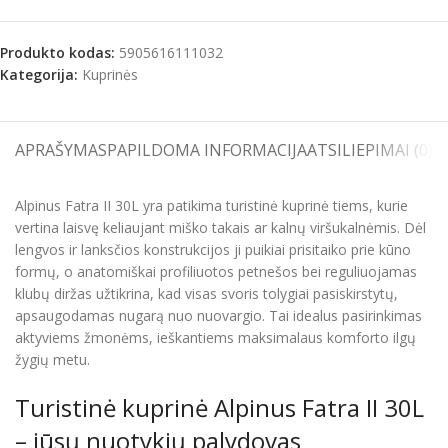
Produkto kodas:
5905616111032
Kategorija:
Kuprinės
APRAŠYMAS
PAPILDOMA INFORMACIJA
ATSILIEPIMAI (0)
S
Alpinus Fatra II 30L yra patikima turistinė kuprinė tiems, kurie
vertina laisvę keliaujant miško takais ar kalnų viršukalnėmis. Dėl
lengvos ir lanksčios konstrukcijos ji puikiai prisitaiko prie kūno
formų, o anatomiškai profiliuotos petnešos bei reguliuojamas
klubų diržas užtikrina, kad visas svoris tolygiai pasiskirstytų,
apsaugodamas nugarą nuo nuovargio. Tai idealus pasirinkimas
aktyviems žmonėms, ieškantiems maksimalaus komforto ilgų
žygių metu.
Turistinė kuprinė Alpinus Fatra II 30L
– jūsų nuotykių palydovas