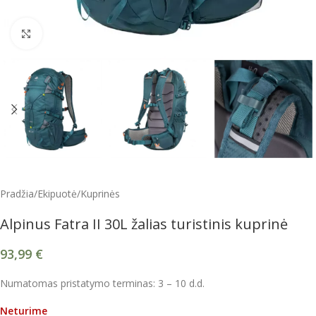
Spustelėkite, kad padidintumėte
Pradžia
/
Ekipuotė
/
Kuprinės
Alpinus Fatra II 30L žalias turistinis kuprinė
93,99
€
Numatomas pristatymo terminas: 3 – 10 d.d.
Neturime