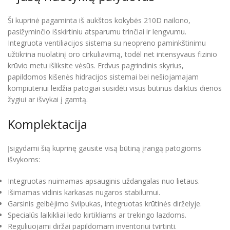
Ši kuprinė pagaminta iš aukštos kokybės 210D nailono,
pasižyminčio išskirtiniu atsparumu trinčiai ir lengvumu.
Integruota ventiliacijos sistema su neopreno paminkštinimu
užtikrina nuolatinį oro cirkuliavimą, todėl net intensyvaus fizinio
krūvio metu išliksite vėsūs. Erdvus pagrindinis skyrius,
papildomos kišenės hidracijos sistemai bei nešiojamajam
kompiuteriui leidžia patogiai susidėti visus būtinus daiktus dienos
žygiui ar išvykai į gamtą.
Komplektacija
Įsigydami šią kuprinę gausite visą būtiną įrangą patogioms
išvykoms:
Integruotas nuimamas apsauginis uždangalas nuo lietaus.
Išimamas vidinis karkasas nugaros stabilumui.
Garsinis gelbėjimo švilpukas, integruotas krūtinės dirželyje.
Specialūs laikikliai ledo kirtikliams ar trekingo lazdoms.
Reguliuojami diržai papildomam inventoriui tvirtinti.