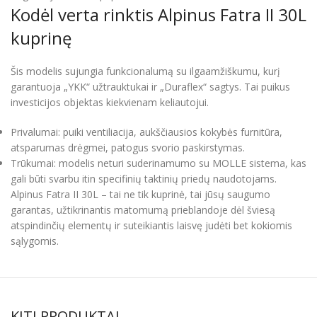
Kodėl verta rinktis Alpinus Fatra II 30L
kuprinę
Šis modelis sujungia funkcionalumą su ilgaamžiškumu, kurį
garantuoja „YKK“ užtrauktukai ir „Duraflex“ sagtys. Tai puikus
investicijos objektas kiekvienam keliautojui.
Privalumai: puiki ventiliacija, aukščiausios kokybės furnitūra,
atsparumas drėgmei, patogus svorio paskirstymas.
Trūkumai: modelis neturi suderinamumo su MOLLE sistema, kas
gali būti svarbu itin specifinių taktinių priedų naudotojams.
Alpinus Fatra II 30L – tai ne tik kuprinė, tai jūsų saugumo
garantas, užtikrinantis matomumą prieblandoje dėl šviesą
atspindinčių elementų ir suteikiantis laisvę judėti bet kokiomis
sąlygomis.
KITI PRODUKTAI