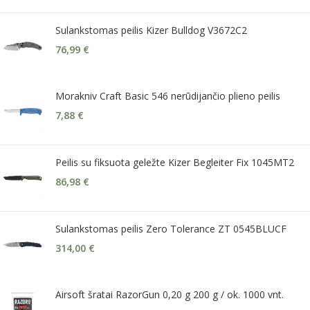
Sulankstomas peilis Kizer Bulldog V3672C2
76,99
€
Morakniv Craft Basic 546 nerūdijančio plieno peilis
7,88
€
Peilis su fiksuota geležte Kizer Begleiter Fix 1045MT2
86,98
€
Sulankstomas peilis Zero Tolerance ZT 0545BLUCF
314,00
€
Airsoft šratai RazorGun 0,20 g 200 g / ok. 1000 vnt.