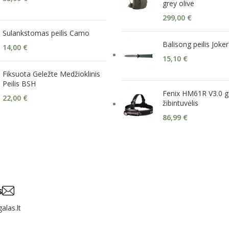
grey olive
299,00
€
Sulankstomas peilis Camo
Balisong peilis Joke
14,00
€
15,10
€
Fiksuota Geležte Medžioklinis
Peilis BSH
Fenix HM61R V3.0 g
22,00
€
žibintuvėlis
86,99
€
s
alas.lt