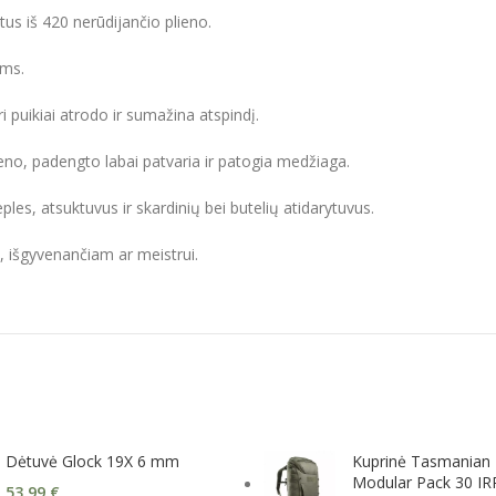
tus iš 420 nerūdijančio plieno.
oms.
puikiai atrodo ir sumažina atspindį.
eno, padengto labai patvaria ir patogia medžiaga.
reples, atsuktuvus ir skardinių bei butelių atidarytuvus.
, išgyvenančiam ar meistrui.
Dėtuvė Glock 19X 6 mm
Kuprinė Tasmanian 
Modular Pack 30 IR
53,99
€