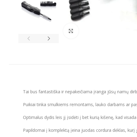
Spustelėkite, kad padidintumėt
Tai bus fantastiška ir nepakeičiama įranga jūsų namų dirbtu
Puikiai tinka smulkiems remontams, lauko darbams ar pas
Optimalus dydis leis jį įsidėti į bet kurią kišenę, kad visad
Papildomai į komplektą įeina juodas cordura dėklas, kurį gal