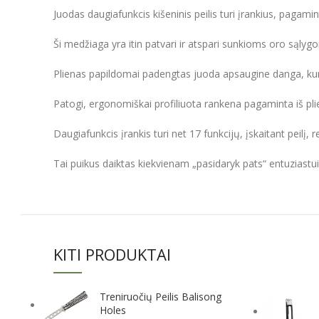
Juodas daugiafunkcis kišeninis peilis turi įrankius, pagamin
Ši medžiaga yra itin patvari ir atspari sunkioms oro sąlyg
Plienas papildomai padengtas juoda apsaugine danga, kuri 
Patogi, ergonomiškai profiliuota rankena pagaminta iš pli
Daugiafunkcis įrankis turi net 17 funkcijų, įskaitant peilį, 
Tai puikus daiktas kiekvienam „pasidaryk pats“ entuziastui
KITI PRODUKTAI
Treniruočių Peilis Balisong
Holes