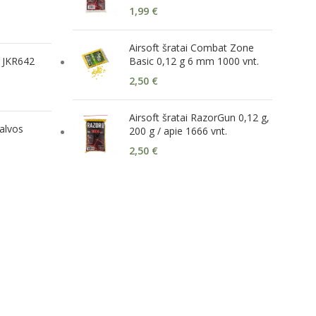
1,99
€
Airsoft šratai Combat Zone
r JKR642
Basic 0,12 g 6 mm 1000 vnt.
2,50
€
Airsoft šratai RazorGun 0,12 g,
alvos
200 g / apie 1666 vnt.
2,50
€