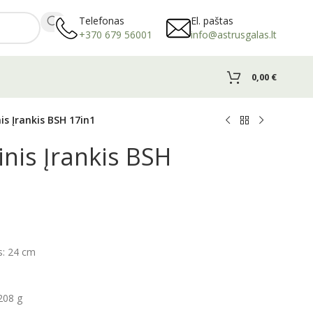
Telefonas
El. paštas
+370 679 56001
info@astrusgalas.lt
0,00
€
s Įrankis BSH 17in1
nis Įrankis BSH
is: 24 cm
208 g