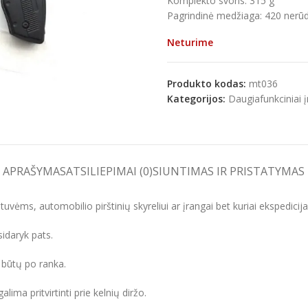
Komplekto svoris: 315 g
Pagrindinė medžiaga: 420 nerūdi
Neturime
e
Produkto kodas:
mt036
Kategorijos:
Daugiafunkciniai į
APRAŠYMAS
ATSILIEPIMAI (0)
SIUNTIMAS IR PRISTATYMAS
vėms, automobilio pirštinių skyreliui ar įrangai bet kuriai ekspedicijai
idaryk pats.
a būtų po ranka.
ima pritvirtinti prie kelnių diržo.