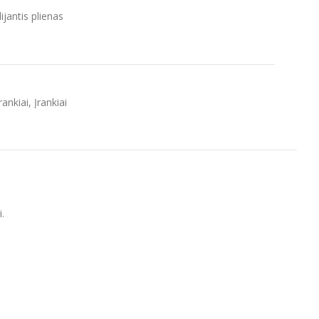
jantis plienas
rankiai
,
Įrankiai
.