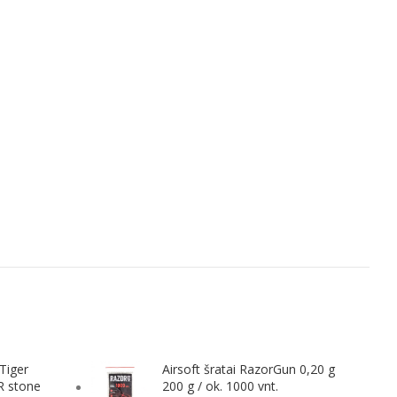
Tiger
Airsoft šratai RazorGun 0,20 g
R stone
200 g / ok. 1000 vnt.