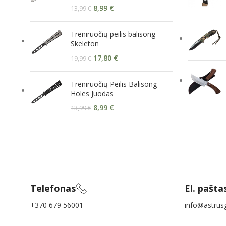
8,99
€
13,99
€
Treniruočių peilis balisong
Skeleton
17,80
€
19,99
€
Treniruočių Peilis Balisong
Holes Juodas
8,99
€
13,99
€
Telefonas
El. pašta
+370 679 56001
info@astrusg