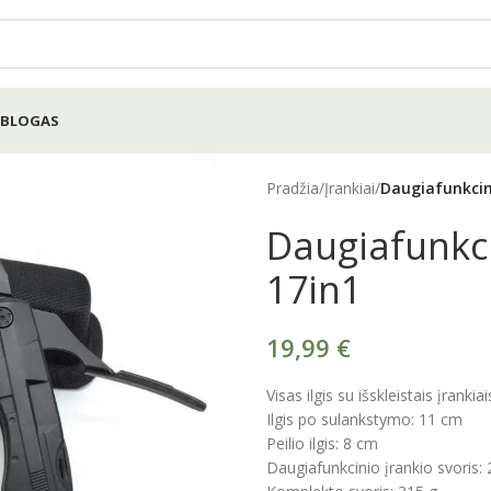
BLOGAS
Pradžia
/
Įrankiai
/
Daugiafunkcini
Daugiafunkci
17in1
19,99
€
Visas ilgis su išskleistais įrankia
Ilgis po sulankstymo: 11 cm
Peilio ilgis: 8 cm
Daugiafunkcinio įrankio svoris: 