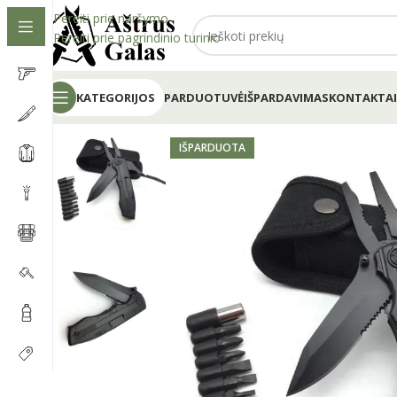
Pereiti prie naršymo
Pereiti prie pagrindinio turinio
KATEGORIJOS
PARDUOTUVĖ
IŠPARDAVIMAS
KONTAKTAI
IŠPARDUOTA